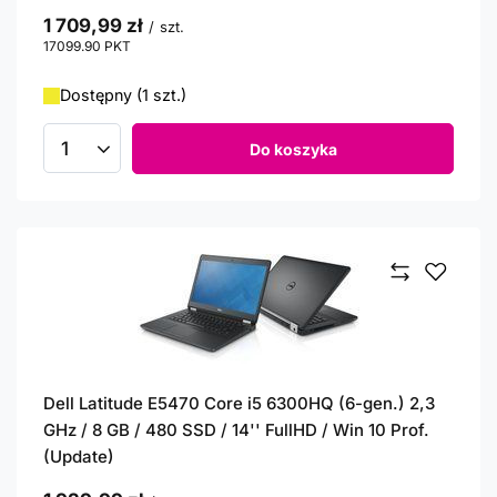
1 709,99 zł
/
szt.
17099.90
PKT
punktów
Dostępny (1 szt.)
Do koszyka
Ilość produktów
Dell Latitude E5470 Core i5 6300HQ (6-gen.) 2,3
GHz / 8 GB / 480 SSD / 14'' FullHD / Win 10 Prof.
(Update)