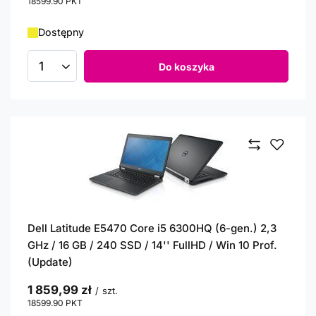
18599.90
PKT
punktów
Dostępny
Do koszyka
Ilość produktów
Dell Latitude E5470 Core i5 6300HQ (6-gen.) 2,3
GHz / 16 GB / 240 SSD / 14'' FullHD / Win 10 Prof.
(Update)
1 859,99 zł
/
szt.
18599.90
PKT
punktów