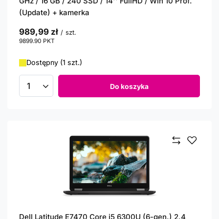
GHz / 16 GB / 240 SSD / 14'' FullHD / Win 10 Prof.
(Update) + kamerka
989,99 zł
/
szt.
9899.90
PKT
punktów
Dostępny (1 szt.)
Do koszyka
Ilość produktów
Dell Latitude E7470 Core i5 6300U (6-gen.) 2,4