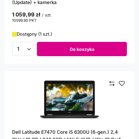
(Update) + kamerka
1 059,99 zł
/
szt.
10599.90
PKT
punktów
Dostępny (1 szt.)
Do koszyka
Ilość produktów
Dell Latitude E7470 Core i5 6300U (6-gen.) 2,4