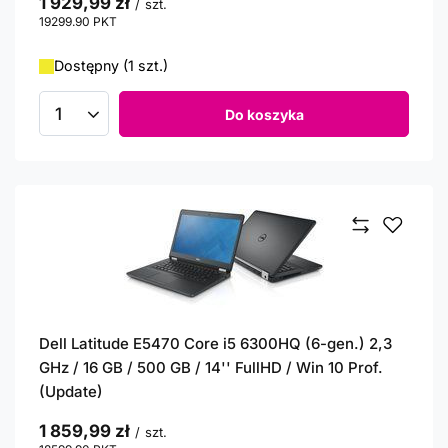
1 929,99 zł
/
szt.
19299.90
PKT
punktów
Dostępny (1 szt.)
Do koszyka
Ilość produktów
Dell Latitude E5470 Core i5 6300HQ (6-gen.) 2,3
GHz / 16 GB / 500 GB / 14'' FullHD / Win 10 Prof.
(Update)
1 859,99 zł
/
szt.