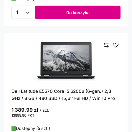
Do koszyka
Ilość produktów
Dell Latitude E5570 Core i5 6200u (6-gen.) 2,3
GHz / 8 GB / 480 SSD / 15,6'' FullHD / Win 10 Pro
1 389,99 zł
/
szt.
13899.90
PKT
punktów
Dostępny (5 szt.)