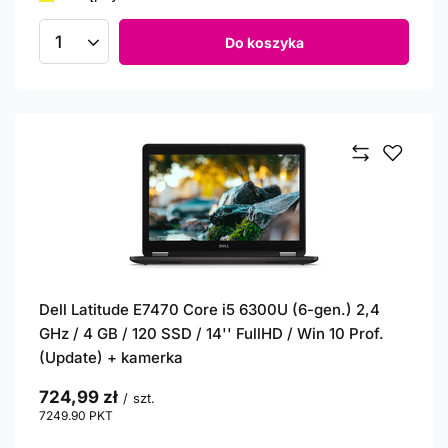
Do koszyka
Ilość produktów
Dell Latitude E7470 Core i5 6300U (6-gen.) 2,4
GHz / 4 GB / 120 SSD / 14'' FullHD / Win 10 Prof.
(Update) + kamerka
724,99 zł
/
szt.
7249.90
PKT
punktów