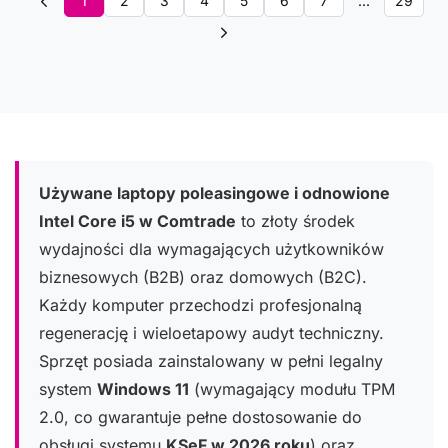
1
2
3
4
5
6
7
...
29
Używane laptopy poleasingowe i odnowione
Intel Core i5 w Comtrade
to złoty środek
wydajności dla wymagających użytkowników
biznesowych (B2B) oraz domowych (B2C).
Każdy komputer przechodzi profesjonalną
regenerację i wieloetapowy audyt techniczny.
Sprzęt posiada zainstalowany w pełni legalny
system
Windows 11
(wymagający modułu TPM
2.0, co gwarantuje pełne dostosowanie do
obsługi systemu
KSeF w 2026 roku
) oraz