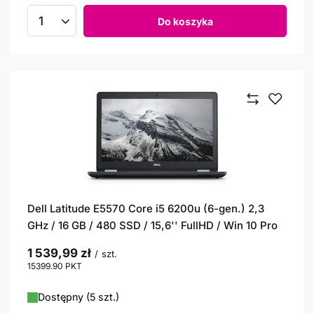
Do koszyka
Ilość produktów
Dell Latitude E5570 Core i5 6200u (6-gen.) 2,3
GHz / 16 GB / 480 SSD / 15,6'' FullHD / Win 10 Pro
1 539,99 zł
/
szt.
15399.90
PKT
punktów
Dostępny (5 szt.)