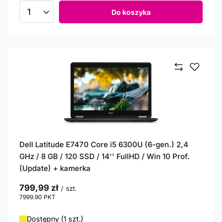
Do koszyka
Ilość produktów
Dell Latitude E7470 Core i5 6300U (6-gen.) 2,4
GHz / 8 GB / 120 SSD / 14'' FullHD / Win 10 Prof.
(Update) + kamerka
799,99 zł
/
szt.
7999.90
PKT
punktów
Dostępny (1 szt.)