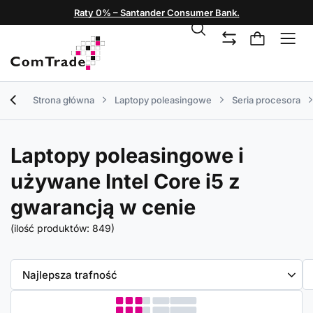
Raty 0% – Santander Consumer Bank.
Strona główna
Laptopy poleasingowe
Seria procesora
Laptopy poleasingowe i
używane Intel Core i5 z
gwarancją w cenie
(ilość produktów:
849
)
Zmień sortowanie
Najlepsza trafność