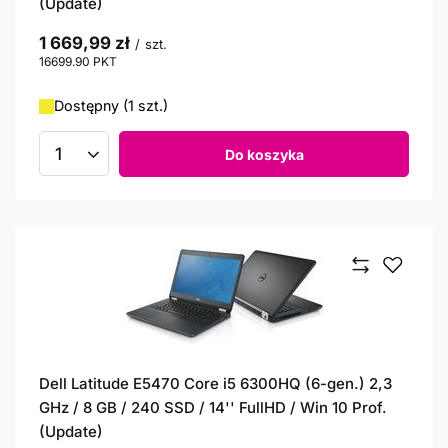
(Update)
1 669,99 zł
/
szt.
16699.90
PKT
punktów
Dostępny (1 szt.)
Do koszyka
Ilość produktów
Dell Latitude E5470 Core i5 6300HQ (6-gen.) 2,3
GHz / 8 GB / 240 SSD / 14'' FullHD / Win 10 Prof.
(Update)