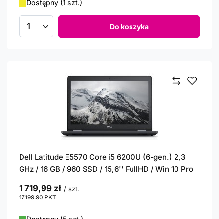
Dostępny (1 szt.)
Do koszyka
Ilość produktów
Dell Latitude E5570 Core i5 6200U (6-gen.) 2,3
GHz / 16 GB / 960 SSD / 15,6'' FullHD / Win 10 Pro
1 719,99 zł
/
szt.
17199.90
PKT
punktów
Dostępny (5 szt.)