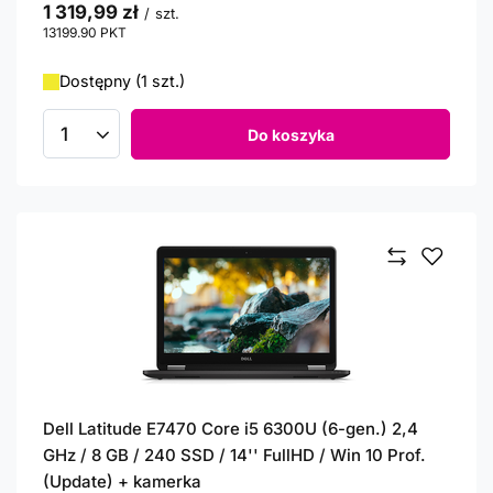
1 319,99 zł
/
szt.
13199.90
PKT
punktów
Dostępny (1 szt.)
Do koszyka
Ilość produktów
Dell Latitude E7470 Core i5 6300U (6-gen.) 2,4
GHz / 8 GB / 240 SSD / 14'' FullHD / Win 10 Prof.
(Update) + kamerka