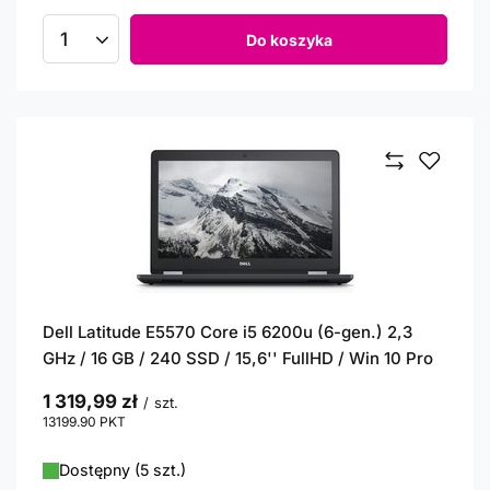
Do koszyka
Ilość produktów
Dell Latitude E5570 Core i5 6200u (6-gen.) 2,3
GHz / 16 GB / 240 SSD / 15,6'' FullHD / Win 10 Pro
1 319,99 zł
/
szt.
13199.90
PKT
punktów
Dostępny (5 szt.)