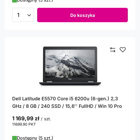
Do koszyka
Ilość produktów
Dell Latitude E5570 Core i5 6200u (6-gen.) 2,3
GHz / 8 GB / 240 SSD / 15,6'' FullHD / Win 10 Pro
1 169,99 zł
/
szt.
11699.90
PKT
punktów
Dostępny (5 szt.)