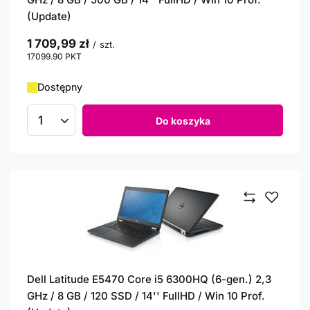
(Update)
1 709,99 zł
/
szt.
17099.90
PKT
punktów
Dostępny
Do koszyka
Ilość produktów
Dell Latitude E5470 Core i5 6300HQ (6-gen.) 2,3
GHz / 8 GB / 120 SSD / 14'' FullHD / Win 10 Prof.