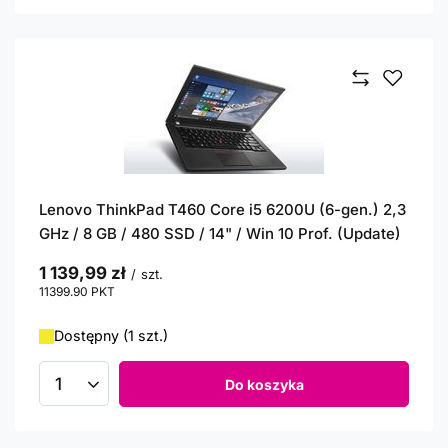
Lenovo ThinkPad T460 Core i5 6200U (6-gen.) 2,3
GHz / 8 GB / 480 SSD / 14" / Win 10 Prof. (Update)
1 139,99 zł
/
szt.
11399.90
PKT
punktów
Dostępny (1 szt.)
Do koszyka
Ilość produktów