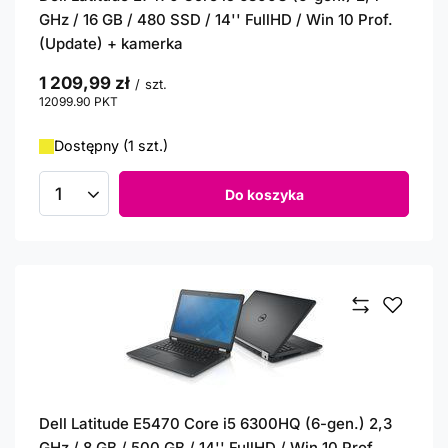
GHz / 16 GB / 480 SSD / 14'' FullHD / Win 10 Prof.
(Update) + kamerka
1 209,99 zł
/
szt.
12099.90
PKT
punktów
Dostępny (1 szt.)
Do koszyka
Ilość produktów
Dell Latitude E5470 Core i5 6300HQ (6-gen.) 2,3
GHz / 8 GB / 500 GB / 14'' FullHD / Win 10 Prof.