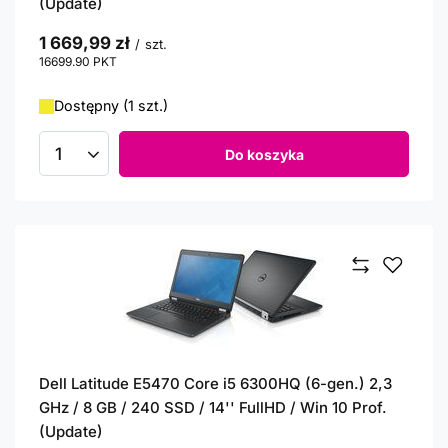
(Update)
1 669,99 zł
/
szt.
16699.90
PKT
punktów
Dostępny (1 szt.)
Do koszyka
Ilość produktów
Dell Latitude E5470 Core i5 6300HQ (6-gen.) 2,3
GHz / 8 GB / 240 SSD / 14'' FullHD / Win 10 Prof.
(Update)