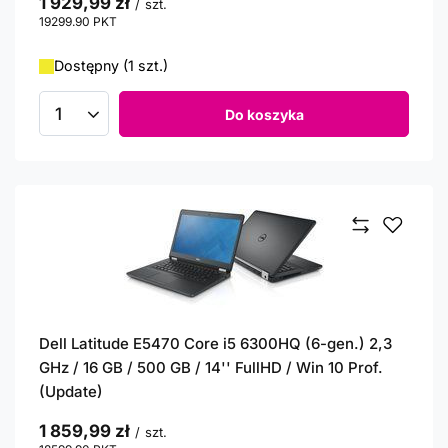
1 929,99 zł
/
szt.
19299.90
PKT
punktów
Dostępny (1 szt.)
Do koszyka
Ilość produktów
Dell Latitude E5470 Core i5 6300HQ (6-gen.) 2,3
GHz / 16 GB / 500 GB / 14'' FullHD / Win 10 Prof.
(Update)
1 859,99 zł
/
szt.