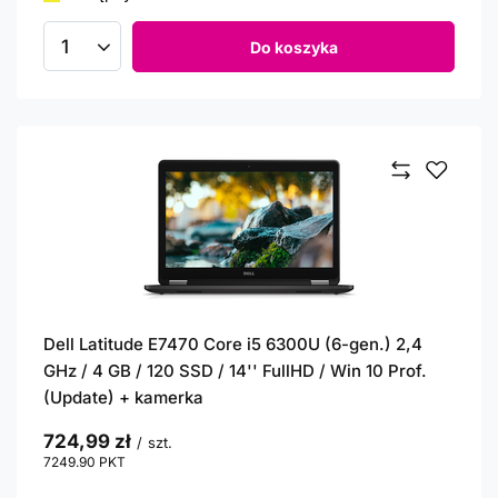
Do koszyka
Ilość produktów
Dell Latitude E7470 Core i5 6300U (6-gen.) 2,4
GHz / 4 GB / 120 SSD / 14'' FullHD / Win 10 Prof.
(Update) + kamerka
724,99 zł
/
szt.
7249.90
PKT
punktów