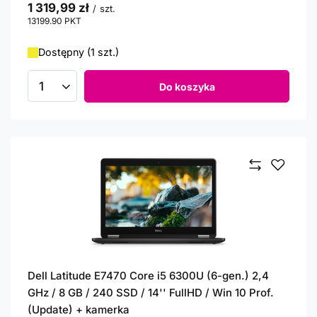
1 319,99 zł
/
szt.
13199.90
PKT
punktów
Dostępny (1 szt.)
Do koszyka
Ilość produktów
Dell Latitude E7470 Core i5 6300U (6-gen.) 2,4
GHz / 8 GB / 240 SSD / 14'' FullHD / Win 10 Prof.
(Update) + kamerka