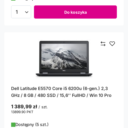
Do koszyka
Ilość produktów
Dell Latitude E5570 Core i5 6200u (6-gen.) 2,3
GHz / 8 GB / 480 SSD / 15,6'' FullHD / Win 10 Pro
1 389,99 zł
/
szt.
13899.90
PKT
punktów
Dostępny (5 szt.)