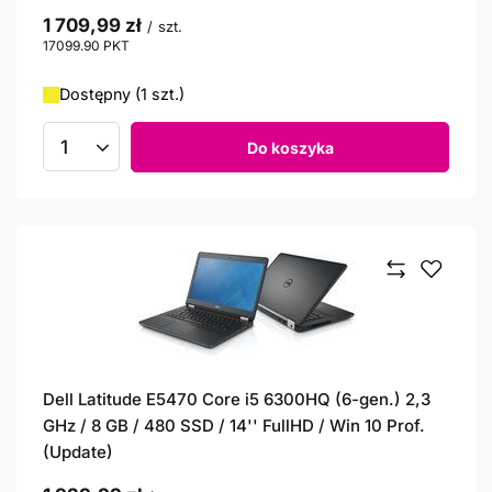
1 709,99 zł
/
szt.
17099.90
PKT
punktów
Dostępny (1 szt.)
Do koszyka
Ilość produktów
Dell Latitude E5470 Core i5 6300HQ (6-gen.) 2,3
GHz / 8 GB / 480 SSD / 14'' FullHD / Win 10 Prof.
(Update)