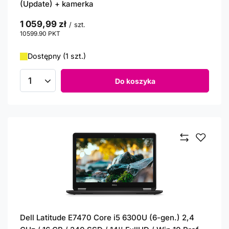
(Update) + kamerka
1 059,99 zł
/
szt.
10599.90
PKT
punktów
Dostępny (1 szt.)
Do koszyka
Ilość produktów
Dell Latitude E7470 Core i5 6300U (6-gen.) 2,4