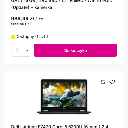
GHz / 16 GB / 240 SSD / 14'' FullHD / Win 10 Prof.
(Update) + kamerka
989,99 zł
/
szt.
9899.90
PKT
punktów
Dostępny (1 szt.)
Do koszyka
Ilość produktów
Dell Latitude E7470 Core i5 6300U (6-gen.) 2,4