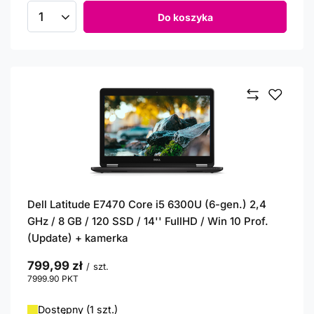
Do koszyka
Ilość produktów
Dell Latitude E7470 Core i5 6300U (6-gen.) 2,4
GHz / 8 GB / 120 SSD / 14'' FullHD / Win 10 Prof.
(Update) + kamerka
799,99 zł
/
szt.
7999.90
PKT
punktów
Dostępny (1 szt.)