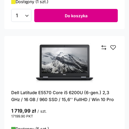
Dostępny (1 szt.)
Do koszyka
Ilość produktów
Dell Latitude E5570 Core i5 6200U (6-gen.) 2,3
GHz / 16 GB / 960 SSD / 15,6'' FullHD / Win 10 Pro
1 719,99 zł
/
szt.
17199.90
PKT
punktów
Dostępny (5 szt.)