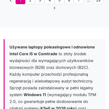
1
2
3
4
5
6
7
...
29
Używane laptopy poleasingowe i odnowione
Intel Core i5 w Comtrade
to złoty środek
wydajności dla wymagających użytkowników
biznesowych (B2B) oraz domowych (B2C).
Każdy komputer przechodzi profesjonalną
regenerację i wieloetapowy audyt techniczny.
Sprzęt posiada zainstalowany w pełni legalny
system
Windows 11
(wymagający modułu TPM
2.0, co gwarantuje pełne dostosowanie do
obsługi systemu
KSeF w 2026 roku
) oraz