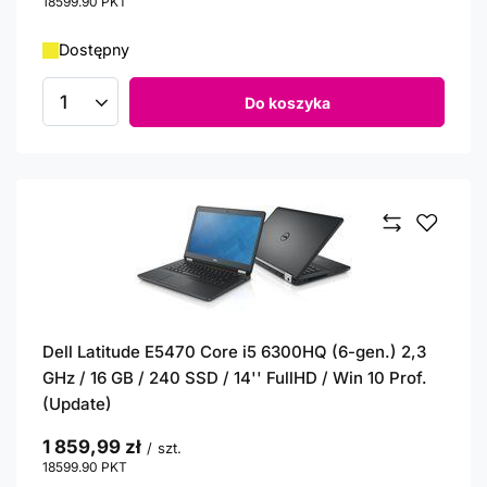
18599.90
PKT
punktów
Dostępny
Do koszyka
Ilość produktów
Dell Latitude E5470 Core i5 6300HQ (6-gen.) 2,3
GHz / 16 GB / 240 SSD / 14'' FullHD / Win 10 Prof.
(Update)
1 859,99 zł
/
szt.
18599.90
PKT
punktów