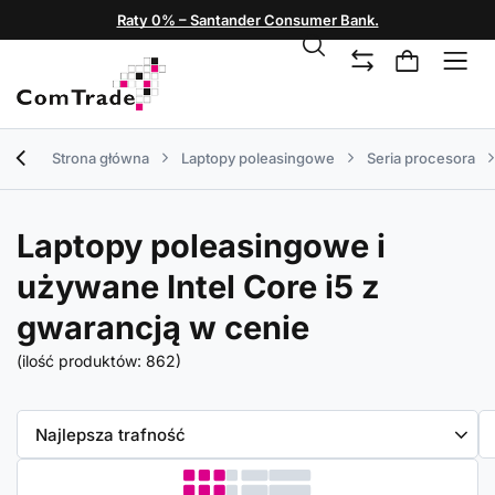
Raty 0% – Santander Consumer Bank.
Strona główna
Laptopy poleasingowe
Seria procesora
Laptopy poleasingowe i
używane Intel Core i5 z
gwarancją w cenie
(ilość produktów:
862
)
Zmień sortowanie
Najlepsza trafność