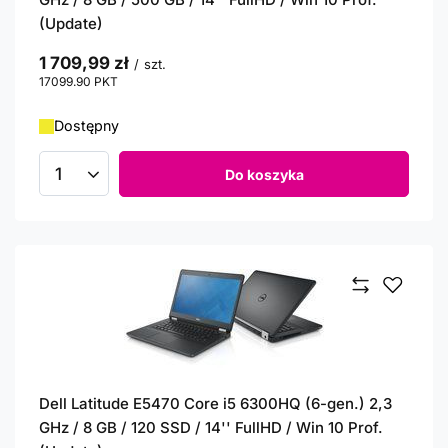
(Update)
1 709,99 zł
/
szt.
17099.90
PKT
punktów
Dostępny
Do koszyka
Ilość produktów
Dell Latitude E5470 Core i5 6300HQ (6-gen.) 2,3
GHz / 8 GB / 120 SSD / 14'' FullHD / Win 10 Prof.