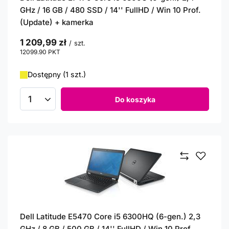
GHz / 16 GB / 480 SSD / 14'' FullHD / Win 10 Prof.
(Update) + kamerka
1 209,99 zł
/
szt.
12099.90
PKT
punktów
Dostępny (1 szt.)
Do koszyka
Ilość produktów
Dell Latitude E5470 Core i5 6300HQ (6-gen.) 2,3
GHz / 8 GB / 500 GB / 14'' FullHD / Win 10 Prof.