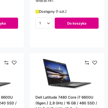
18199.90
PKT
punktów
Dostępny (1 szt.)
yka
Do koszyka
Ilość produktów
i7 6600U
Dell Latitude 7480 Core i7 6600U
 240 SSD /
(6gen.) 2,8 GHz / 16 GB / 480 SSD /