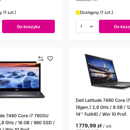
 (1 szt.)
Dostępny (1 szt.)
Do koszyka
Do kosz
roduktów
Ilość produktów
Dell Latitude 7480 Core 
(6gen.) 2,8 GHz / 8 GB / 
14'' FullHD / Win 10 Prof.
tude 7480 Core i7 7600U
,8 GHz / 16 GB / 960 SSD /
1 779,99 zł
/
szt.
D / Win 10 Prof.