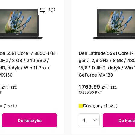
ude 5591 Core i7 8850H (8-
Dell Latitude 5591 Core i
 GHz / 8 GB / 240 SSD /
gen.) 2,6 GHz / 8 GB / 48
lHD, dotyk / Win 11 Pro +
15,6'' FullHD, dotyk / Win 
MX130
GeForce MX130
 zł
1 769,99 zł
/
szt.
/
szt.
T
punktów
17699.90
PKT
punktów
 (1 szt.)
Dostępny (1 szt.)
Do koszyka
Do kosz
roduktów
Ilość produktów