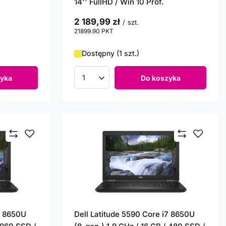
14'' FullHD / Win 10 Prof.
2 189,99 zł
/
szt.
21899.90
PKT
punktów
Dostępny (1 szt.)
yka
Do koszyka
Ilość produktów
7 8650U
Dell Latitude 5590 Core i7 8650U