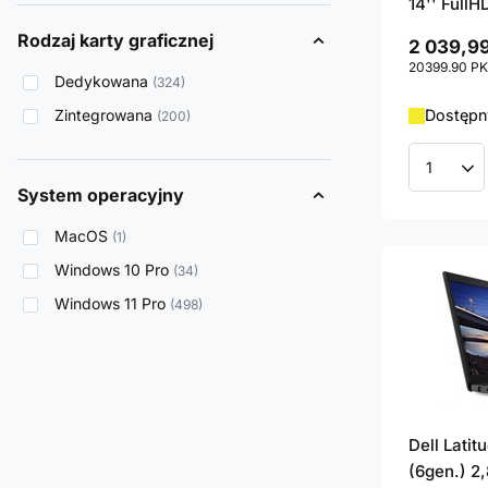
14'' FullH
Rodzaj karty graficznej
2 039,99
20399.90
PK
Dedykowana
324
Zintegrowana
Dostępny
200
Ilość p
System operacyjny
MacOS
1
Windows 10 Pro
34
Windows 11 Pro
498
Dell Lati
(6gen.) 2,