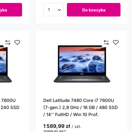
yka
Do koszyka
Ilość produktów
i7 7600U
Dell Latitude 7480 Core i7 7600U
/ 240 SSD
(7-gen.) 2,8 GHz / 16 GB / 480 SSD
.
/ 14'' FullHD / Win 10 Prof.
1 589,99 zł
/
szt.
15899.90
PKT
punktów