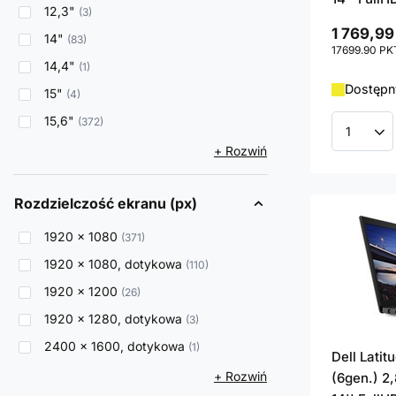
12,3"
3
1 769,99
14"
83
17699.90
PK
14,4"
1
Dostępny
15"
4
15,6"
372
Ilość p
+ Rozwiń
Rozdzielczość ekranu (px)
1920 x 1080
371
1920 x 1080, dotykowa
110
1920 x 1200
26
1920 x 1280, dotykowa
3
2400 x 1600, dotykowa
1
Dell Lati
+ Rozwiń
(6gen.) 2