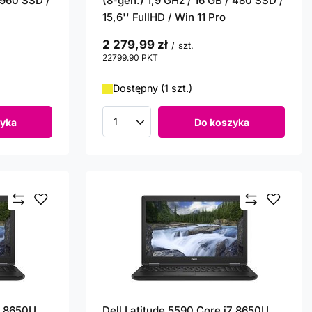
/ 960 SSD /
(8-gen.) 1,9 GHz / 16 GB / 480 SSD /
15,6'' FullHD / Win 11 Pro
2 279,99 zł
/
szt.
22799.90
PKT
punktów
Dostępny (1 szt.)
yka
Do koszyka
Ilość produktów
7 8650U
Dell Latitude 5590 Core i7 8650U