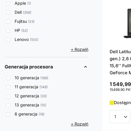
Apple
1
Dell
356
Fujitsu
23
HP
52
Lenovo
100
+ Rozwiń
Dell Latit
gen.) 2,6
15,6'' Ful
Generacja procesora
GeForce 
10 generacja
186
1 549,99
11 generacja
148
15499.90
PK
12 generacja
33
Dostępny
13 generacja
15
6 generacja
18
Ilość p
+ Rozwiń