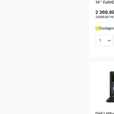
14'' FullH
2 369,99
23699.90
PK
Dostępny
Ilość p
Dell Lati