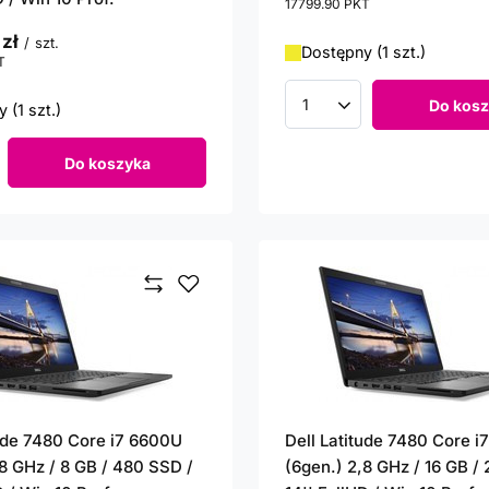
17799.90
PKT
punktów
 zł
/
szt.
Dostępny (1 szt.)
T
punktów
Do kosz
 (1 szt.)
Ilość produktów
Do koszyka
roduktów
tude 7480 Core i7 6600U
Dell Latitude 7480 Core 
,8 GHz / 8 GB / 480 SSD /
(6gen.) 2,8 GHz / 16 GB /