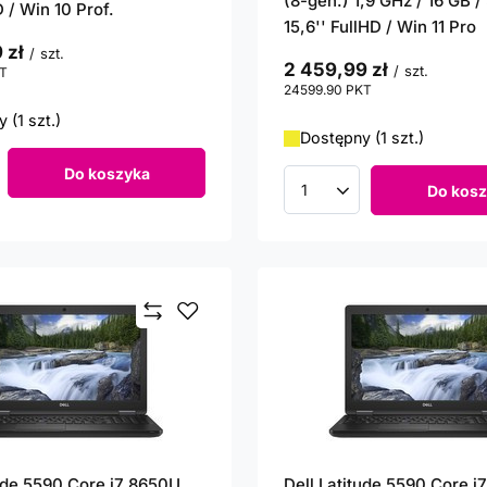
(8-gen.) 1,9 GHz / 16 GB 
D / Win 10 Prof.
15,6'' FullHD / Win 11 Pro
 zł
/
szt.
2 459,99 zł
/
szt.
T
punktów
24599.90
PKT
punktów
 (1 szt.)
Dostępny (1 szt.)
Do koszyka
roduktów
Do kosz
Ilość produktów
tude 5590 Core i7 8650U
Dell Latitude 5590 Core i