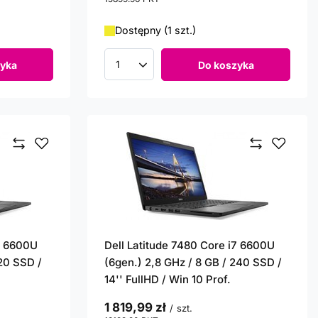
Dostępny (1 szt.)
yka
Do koszyka
Ilość produktów
i7 6600U
Dell Latitude 7480 Core i7 6600U
120 SSD /
(6gen.) 2,8 GHz / 8 GB / 240 SSD /
14'' FullHD / Win 10 Prof.
1 819,99 zł
/
szt.