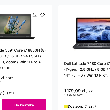
ude 5591 Core i7 8850H (8-
 GHz / 16 GB / 240 SSD /
lHD, dotyk / Win 11 Pro +
Dell Latitude 7480 Core 
MX130
(7-gen.) 2,8 GHz / 8 GB /
14'' FullHD / Win 10 Prof.
 zł
/
szt.
T
punktów
1 179,99 zł
/
szt.
 (1 szt.)
11799.90
PKT
punktów
Do koszyka
Dostępny (1 szt.)
roduktów