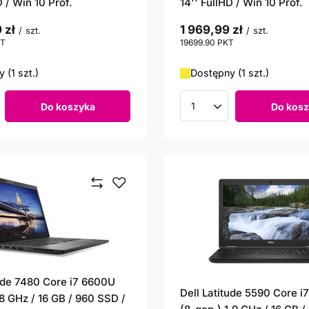
D / Win 10 Prof.
14'' FullHD / Win 10 Prof.
 zł
1 969,99 zł
/
szt.
/
szt.
T
punktów
19699.90
PKT
punktów
 (1 szt.)
Dostępny (1 szt.)
Do koszyka
Do kosz
roduktów
Ilość produktów
tude 7480 Core i7 6600U
Dell Latitude 5590 Core i
8 GHz / 16 GB / 960 SSD /