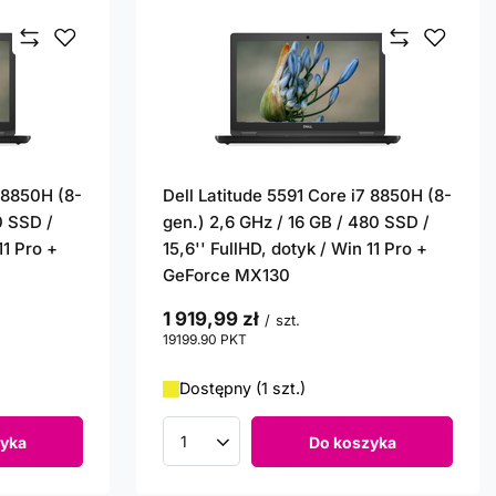
7 8850H (8-
Dell Latitude 5591 Core i7 8850H (8-
0 SSD /
gen.) 2,6 GHz / 16 GB / 480 SSD /
11 Pro +
15,6'' FullHD, dotyk / Win 11 Pro +
GeForce MX130
1 919,99 zł
/
szt.
19199.90
PKT
punktów
Dostępny (1 szt.)
yka
Do koszyka
Ilość produktów