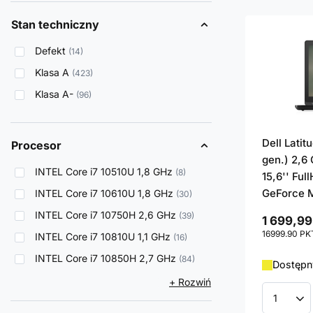
Stan techniczny
Defekt
14
Klasa A
423
Klasa A-
96
Dell Latit
Procesor
gen.) 2,6
INTEL Core i7 10510U 1,8 GHz
8
15,6'' Ful
GeForce 
INTEL Core i7 10610U 1,8 GHz
30
INTEL Core i7 10750H 2,6 GHz
39
1 699,99
16999.90
PK
INTEL Core i7 10810U 1,1 GHz
16
INTEL Core i7 10850H 2,7 GHz
84
Dostępny
+ Rozwiń
Ilość p