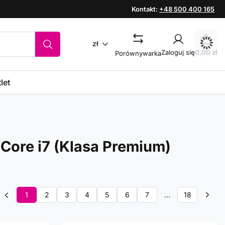
Kontakt:
+48 500 400 165
zł
Zaloguj się
0,00 zł
Porównywarka
let
 Core i7 (Klasa Premium)
1
2
3
4
5
6
7
...
18