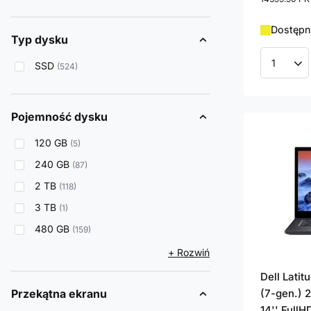
Dostępny
Typ dysku
SSD
524
Ilość p
Pojemność dysku
120 GB
5
240 GB
87
2 TB
118
3 TB
1
480 GB
159
+ Rozwiń
Dell Lati
Przekątna ekranu
(7-gen.) 2
14'' FullH