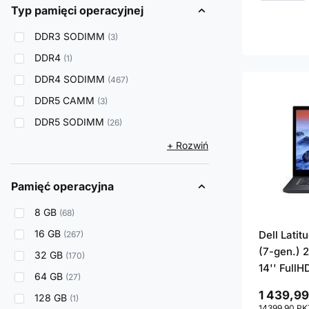
Typ pamięci operacyjnej
DDR3 SODIMM
3
DDR4
1
DDR4 SODIMM
467
DDR5 CAMM
3
DDR5 SODIMM
26
+ Rozwiń
Pamięć operacyjna
8 GB
68
16 GB
Dell Lati
267
(7-gen.) 
32 GB
170
14'' FullH
64 GB
27
1 439,99
128 GB
1
14399.90
PK