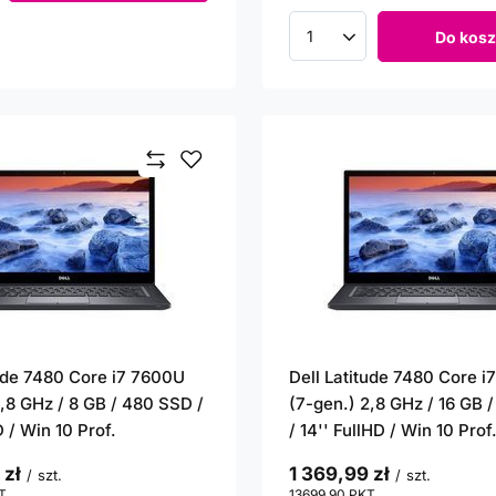
Do kosz
Ilość produktów
tude 7480 Core i7 7600U
Dell Latitude 7480 Core 
2,8 GHz / 8 GB / 480 SSD /
(7-gen.) 2,8 GHz / 16 GB 
D / Win 10 Prof.
/ 14'' FullHD / Win 10 Prof
 zł
1 369,99 zł
/
szt.
/
szt.
T
punktów
13699.90
PKT
punktów