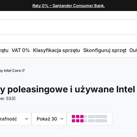
Raty 0% – Santander Consumer Bank.
zętu
VAT 0%
Klasyfikacja sprzętu
Skonfiguruj sprzęt
Out
y Intel Core i7
y poleasingowe i używane Intel
ów:
533
)
towanie
trafność
Zmień ilość wyświetlanych produktów
Pokaż 30