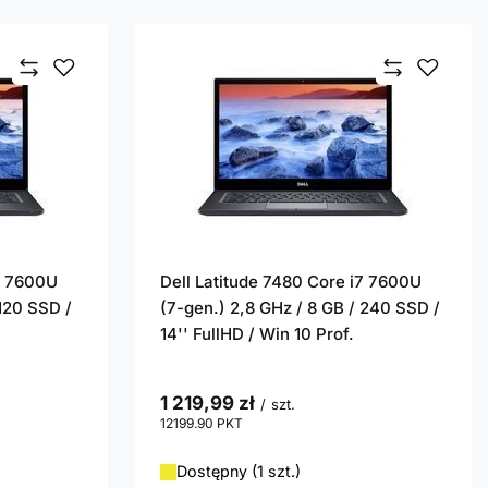
i7 7600U
Dell Latitude 7480 Core i7 7600U
 120 SSD /
(7-gen.) 2,8 GHz / 8 GB / 240 SSD /
14'' FullHD / Win 10 Prof.
1 219,99 zł
/
szt.
12199.90
PKT
punktów
Dostępny (1 szt.)