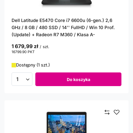
Dell Latitude E5470 Core i7 6600u (6-gen.) 2,6
GHz / 8 GB / 480 SSD / 14'' FullHD / Win 10 Prof.
(Update) + Radeon R7 M360 / Klasa A-
1 679,99 zł
/
szt.
16799.90
PKT
punktów
Dostępny (1 szt.)
Do koszyka
Ilość produktów