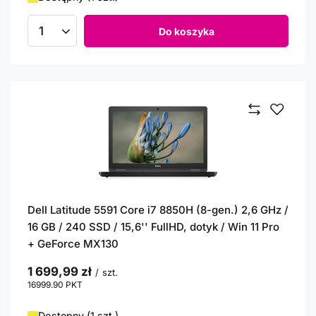
Do koszyka
Ilość produktów
Dell Latitude 5591 Core i7 8850H (8-gen.) 2,6 GHz /
16 GB / 240 SSD / 15,6'' FullHD, dotyk / Win 11 Pro
+ GeForce MX130
1 699,99 zł
/
szt.
16999.90
PKT
punktów
Dostępny (1 szt.)