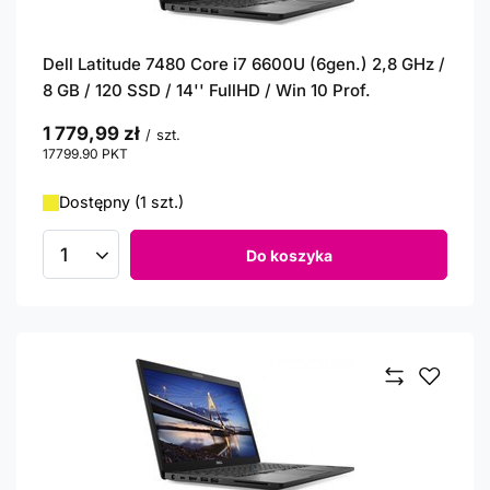
Dell Latitude 7480 Core i7 6600U (6gen.) 2,8 GHz /
8 GB / 120 SSD / 14'' FullHD / Win 10 Prof.
1 779,99 zł
/
szt.
17799.90
PKT
punktów
Dostępny (1 szt.)
Do koszyka
Ilość produktów