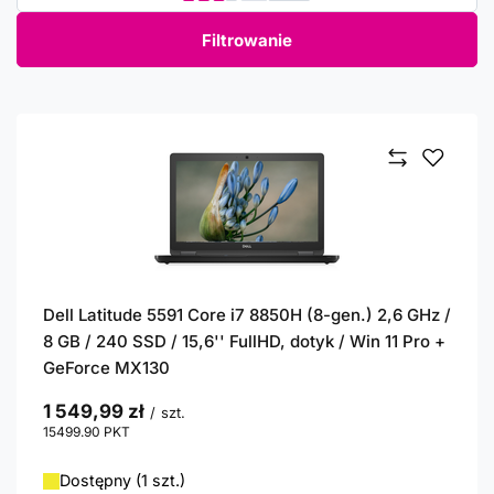
Filtrowanie
Dell Latitude 5591 Core i7 8850H (8-gen.) 2,6 GHz /
8 GB / 240 SSD / 15,6'' FullHD, dotyk / Win 11 Pro +
GeForce MX130
1 549,99 zł
/
szt.
15499.90
PKT
punktów
Dostępny (1 szt.)