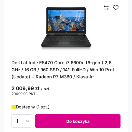
Dell Latitude E5470 Core i7 6600u (6-gen.) 2,6
GHz / 16 GB / 960 SSD / 14'' FullHD / Win 10 Prof.
(Update) + Radeon R7 M360 / Klasa A-
2 009,99 zł
/
szt.
20099.90
PKT
punktów
Dostępny (1 szt.)
Do koszyka
Ilość produktów