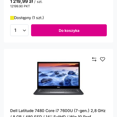
1 219,99 zł
/
szt.
12199.90
PKT
punktów
Dostępny (1 szt.)
Do koszyka
Ilość produktów
Dell Latitude 7480 Core i7 7600U (7-gen.) 2,8 GHz
/ 8 GB / 480 SSD / 14'' FullHD / Win 10 Prof.