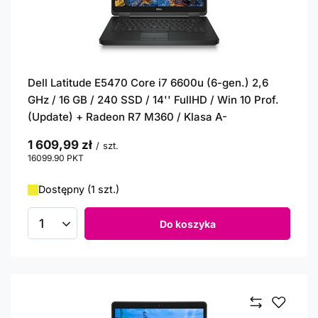
Dell Latitude E5470 Core i7 6600u (6-gen.) 2,6
GHz / 16 GB / 240 SSD / 14'' FullHD / Win 10 Prof.
(Update) + Radeon R7 M360 / Klasa A-
1 609,99 zł
/
szt.
16099.90
PKT
punktów
Dostępny (1 szt.)
Do koszyka
Ilość produktów