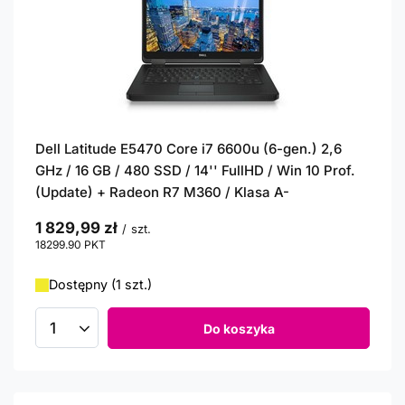
Dell Latitude E5470 Core i7 6600u (6-gen.) 2,6
GHz / 16 GB / 480 SSD / 14'' FullHD / Win 10 Prof.
(Update) + Radeon R7 M360 / Klasa A-
1 829,99 zł
/
szt.
18299.90
PKT
punktów
Dostępny (1 szt.)
Do koszyka
Ilość produktów