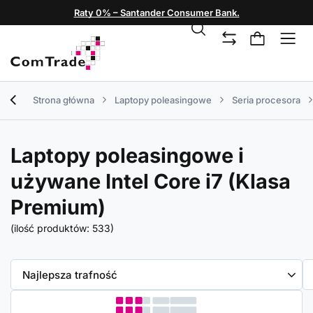
Raty 0% – Santander Consumer Bank.
Strona główna
Laptopy poleasingowe
Seria procesora
Laptopy poleasingowe i
używane Intel Core i7 (Klasa
Premium)
(ilość produktów:
533
)
Zmień sortowanie
Najlepsza trafność