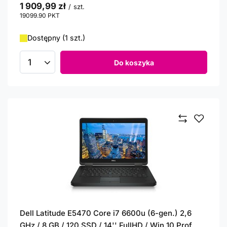
1 909,99 zł
/
szt.
19099.90
PKT
punktów
Dostępny (1 szt.)
Do koszyka
Ilość produktów
Dell Latitude E5470 Core i7 6600u (6-gen.) 2,6
GHz / 8 GB / 120 SSD / 14'' FullHD / Win 10 Prof.