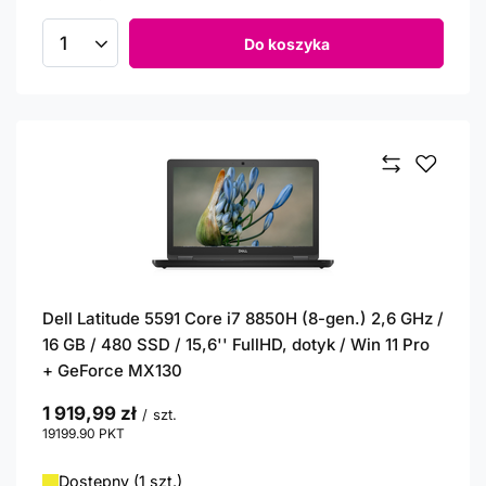
Do koszyka
Ilość produktów
Dell Latitude 5591 Core i7 8850H (8-gen.) 2,6 GHz /
16 GB / 480 SSD / 15,6'' FullHD, dotyk / Win 11 Pro
+ GeForce MX130
1 919,99 zł
/
szt.
19199.90
PKT
punktów
Dostępny (1 szt.)