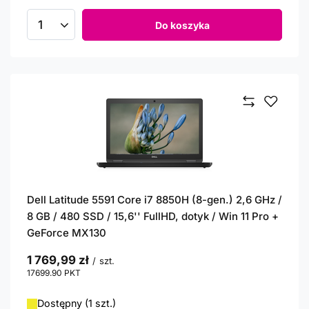
Do koszyka
Ilość produktów
Dell Latitude 5591 Core i7 8850H (8-gen.) 2,6 GHz /
8 GB / 480 SSD / 15,6'' FullHD, dotyk / Win 11 Pro +
GeForce MX130
1 769,99 zł
/
szt.
17699.90
PKT
punktów
Dostępny (1 szt.)