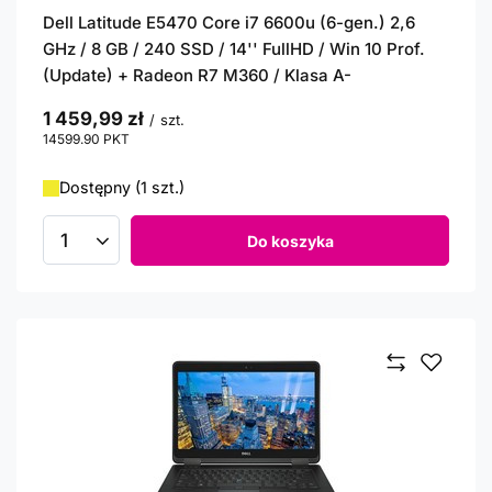
Dell Latitude E5470 Core i7 6600u (6-gen.) 2,6
GHz / 8 GB / 240 SSD / 14'' FullHD / Win 10 Prof.
(Update) + Radeon R7 M360 / Klasa A-
1 459,99 zł
/
szt.
14599.90
PKT
punktów
Dostępny (1 szt.)
Do koszyka
Ilość produktów