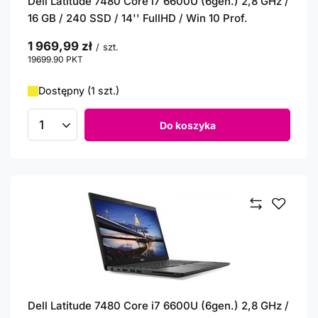
Dell Latitude 7480 Core i7 6600U (6gen.) 2,8 GHz /
16 GB / 240 SSD / 14'' FullHD / Win 10 Prof.
1 969,99 zł
/
szt.
19699.90
PKT
punktów
Dostępny (1 szt.)
Do koszyka
Ilość produktów
Dell Latitude 7480 Core i7 6600U (6gen.) 2,8 GHz /