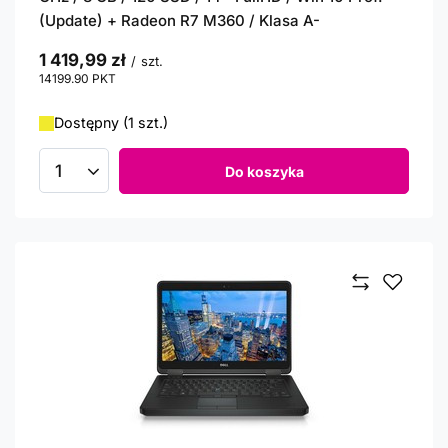
(Update) + Radeon R7 M360 / Klasa A-
1 419,99 zł
/
szt.
14199.90
PKT
punktów
Dostępny (1 szt.)
Do koszyka
Ilość produktów