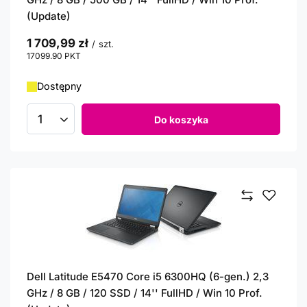
(Update)
1 709,99 zł
/
szt.
17099.90
PKT
punktów
Dostępny
Do koszyka
Ilość produktów
Dell Latitude E5470 Core i5 6300HQ (6-gen.) 2,3
GHz / 8 GB / 120 SSD / 14'' FullHD / Win 10 Prof.