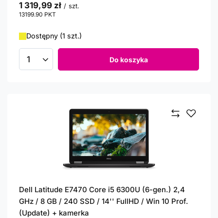
1 319,99 zł
/
szt.
13199.90
PKT
punktów
Dostępny (1 szt.)
Do koszyka
Ilość produktów
Dell Latitude E7470 Core i5 6300U (6-gen.) 2,4
GHz / 8 GB / 240 SSD / 14'' FullHD / Win 10 Prof.
(Update) + kamerka