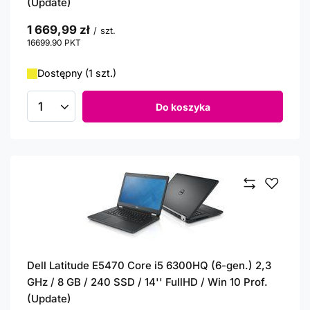
(Update)
1 669,99 zł
/
szt.
16699.90
PKT
punktów
Dostępny (1 szt.)
Do koszyka
Ilość produktów
Dell Latitude E5470 Core i5 6300HQ (6-gen.) 2,3
GHz / 8 GB / 240 SSD / 14'' FullHD / Win 10 Prof.
(Update)