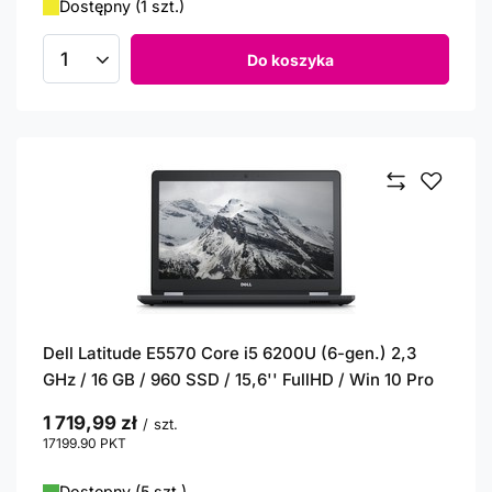
Dostępny (1 szt.)
Do koszyka
Ilość produktów
Dell Latitude E5570 Core i5 6200U (6-gen.) 2,3
GHz / 16 GB / 960 SSD / 15,6'' FullHD / Win 10 Pro
1 719,99 zł
/
szt.
17199.90
PKT
punktów
Dostępny (5 szt.)