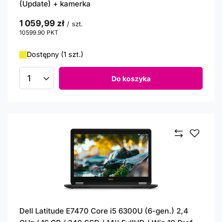
(Update) + kamerka
1 059,99 zł
/
szt.
10599.90
PKT
punktów
Dostępny (1 szt.)
Do koszyka
Ilość produktów
Dell Latitude E7470 Core i5 6300U (6-gen.) 2,4