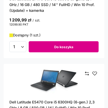
GHz / 16 GB / 480 SSD / 14'' FullHD / Win 10 Prof.
(Update) + kamerka
1 209,99 zł
/
szt.
12099.90
PKT
punktów
Dostępny (1 szt.)
Do koszyka
Ilość produktów
Dell Latitude E5470 Core i5 6300HQ (6-gen.) 2,3
GHz / 8 GB / 500 GB / 14'' FullHD / Win 10 Prof.