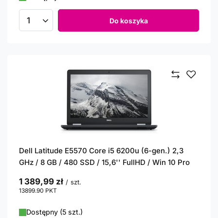
Do koszyka
Ilość produktów
Dell Latitude E5570 Core i5 6200u (6-gen.) 2,3
GHz / 8 GB / 480 SSD / 15,6'' FullHD / Win 10 Pro
1 389,99 zł
/
szt.
13899.90
PKT
punktów
Dostępny (5 szt.)