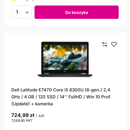
Do koszyka
Ilość produktów
Dell Latitude E7470 Core i5 6300U (6-gen.) 2,4
GHz / 4 GB / 120 SSD / 14'' FullHD / Win 10 Prof.
(Update) + kamerka
724,99 zł
/
szt.
7249.90
PKT
punktów