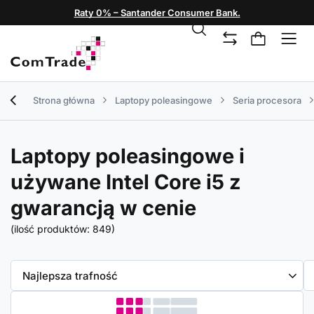
Raty 0% – Santander Consumer Bank.
Strona główna
Laptopy poleasingowe
Seria procesora
Laptopy poleasingowe i
używane Intel Core i5 z
gwarancją w cenie
(ilość produktów:
849
)
Zmień sortowanie
Najlepsza trafność