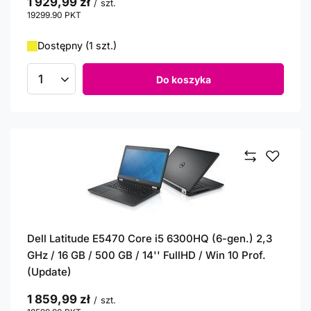
1 929,99 zł
/
szt.
19299.90
PKT
punktów
Dostępny (1 szt.)
Do koszyka
Ilość produktów
Dell Latitude E5470 Core i5 6300HQ (6-gen.) 2,3
GHz / 16 GB / 500 GB / 14'' FullHD / Win 10 Prof.
(Update)
1 859,99 zł
/
szt.