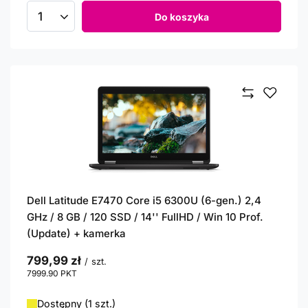
Do koszyka
Ilość produktów
Dell Latitude E7470 Core i5 6300U (6-gen.) 2,4
GHz / 8 GB / 120 SSD / 14'' FullHD / Win 10 Prof.
(Update) + kamerka
799,99 zł
/
szt.
7999.90
PKT
punktów
Dostępny (1 szt.)