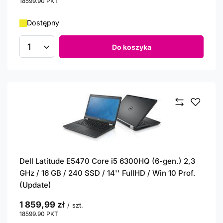
18599.90
PKT
punktów
Dostępny
Do koszyka
Ilość produktów
Dell Latitude E5470 Core i5 6300HQ (6-gen.) 2,3
GHz / 16 GB / 240 SSD / 14'' FullHD / Win 10 Prof.
(Update)
1 859,99 zł
/
szt.
18599.90
PKT
punktów