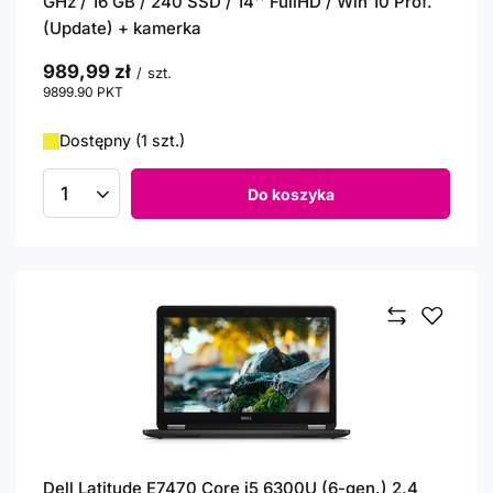
GHz / 16 GB / 240 SSD / 14'' FullHD / Win 10 Prof.
(Update) + kamerka
989,99 zł
/
szt.
9899.90
PKT
punktów
Dostępny (1 szt.)
Do koszyka
Ilość produktów
Dell Latitude E7470 Core i5 6300U (6-gen.) 2,4