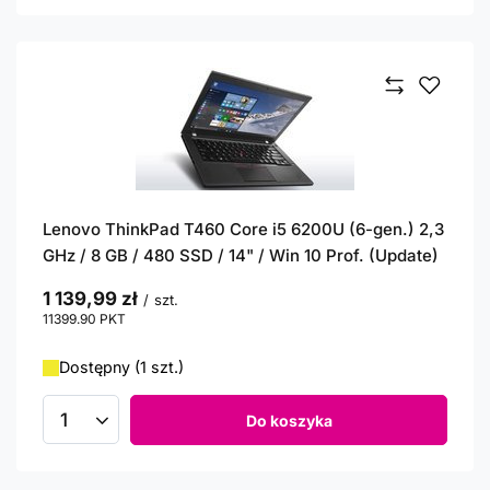
Lenovo ThinkPad T460 Core i5 6200U (6-gen.) 2,3
GHz / 8 GB / 480 SSD / 14" / Win 10 Prof. (Update)
1 139,99 zł
/
szt.
11399.90
PKT
punktów
Dostępny (1 szt.)
Do koszyka
Ilość produktów