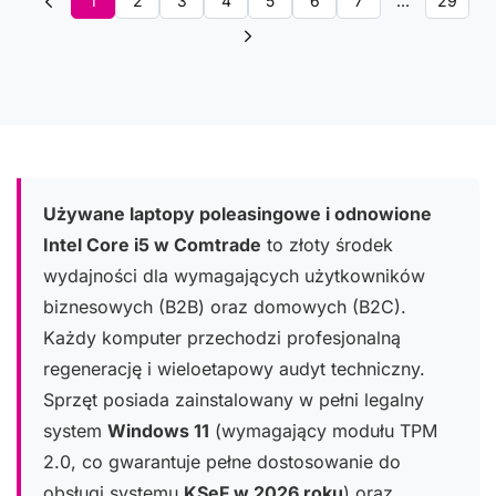
1
2
3
4
5
6
7
...
29
Używane laptopy poleasingowe i odnowione
Intel Core i5 w Comtrade
to złoty środek
wydajności dla wymagających użytkowników
biznesowych (B2B) oraz domowych (B2C).
Każdy komputer przechodzi profesjonalną
regenerację i wieloetapowy audyt techniczny.
Sprzęt posiada zainstalowany w pełni legalny
system
Windows 11
(wymagający modułu TPM
2.0, co gwarantuje pełne dostosowanie do
obsługi systemu
KSeF w 2026 roku
) oraz