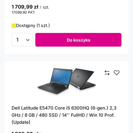
1 709,99 zł
/
szt.
17099.90
PKT
punktów
Dostępny (1 szt.)
Do koszyka
Ilość produktów
Dell Latitude E5470 Core i5 6300HQ (6-gen.) 2,3
GHz / 8 GB / 480 SSD / 14'' FullHD / Win 10 Prof.
(Update)