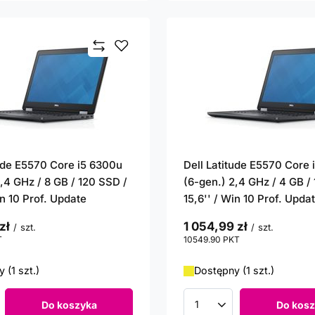
tude E5570 Core i5 6300u
Dell Latitude E5570 Core
,4 GHz / 8 GB / 120 SSD /
(6-gen.) 2,4 GHz / 4 GB /
in 10 Prof. Update
15,6'' / Win 10 Prof. Upda
zł
1 054,99 zł
/
szt.
/
szt.
T
punktów
10549.90
PKT
punktów
 (1 szt.)
Dostępny (1 szt.)
Do koszyka
Do kosz
roduktów
Ilość produktów