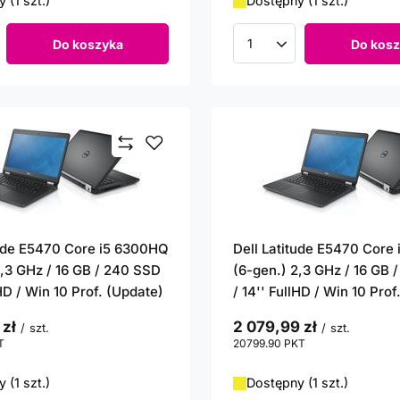
 (1 szt.)
Dostępny (1 szt.)
Do koszyka
Do kosz
roduktów
Ilość produktów
tude E5470 Core i5 6300HQ
Dell Latitude E5470 Core
2,3 GHz / 16 GB / 240 SSD
(6-gen.) 2,3 GHz / 16 GB 
lHD / Win 10 Prof. (Update)
/ 14'' FullHD / Win 10 Prof
 zł
2 079,99 zł
/
szt.
/
szt.
T
punktów
20799.90
PKT
punktów
 (1 szt.)
Dostępny (1 szt.)