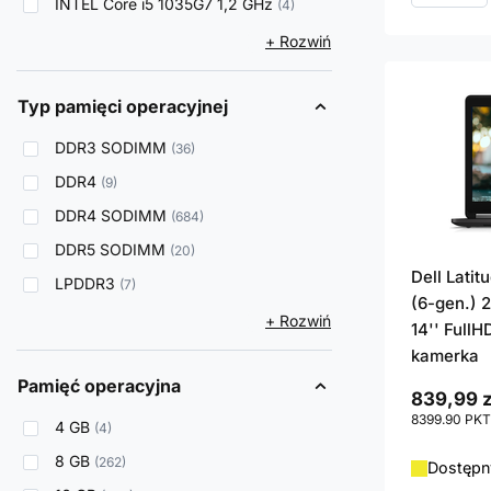
INTEL Core i5 1035G7 1,2 GHz
4
+ Rozwiń
Typ pamięci operacyjnej
DDR3 SODIMM
36
DDR4
9
DDR4 SODIMM
684
DDR5 SODIMM
20
Dell Lati
LPDDR3
7
(6-gen.) 
+ Rozwiń
14'' FullH
kamerka
Pamięć operacyjna
839,99 z
8399.90
PKT
4 GB
4
8 GB
262
Dostępny