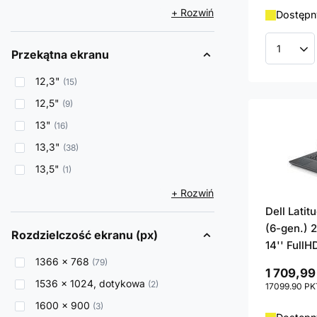
+ Rozwiń
Dostępny
Przekątna ekranu
Ilość p
12,3"
15
12,5"
9
13"
16
13,3"
38
13,5"
1
+ Rozwiń
Dell Lati
(6-gen.) 
Rozdzielczość ekranu (px)
14'' FullH
1366 x 768
79
1 709,99
1536 x 1024, dotykowa
2
17099.90
PK
1600 x 900
3