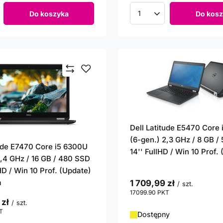
Do koszyka
Do kosz
roduktów
Ilość produktów
Dell Latitude E5470 Core
(6-gen.) 2,3 GHz / 8 GB /
tude E7470 Core i5 6300U
14'' FullHD / Win 10 Prof.
2,4 GHz / 16 GB / 480 SSD
lHD / Win 10 Prof. (Update)
a
1 709,99 zł
/
szt.
17099.90
PKT
punktów
 zł
/
szt.
T
punktów
Dostępny