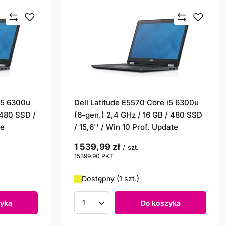
 i5 6300u
Dell Latitude E5570 Core i5 6300u
 480 SSD /
(6-gen.) 2,4 GHz / 16 GB / 480 SSD
te
/ 15,6'' / Win 10 Prof. Update
1 539,99 zł
/
szt.
15399.90
PKT
punktów
Dostępny (1 szt.)
yka
Do koszyka
Ilość produktów