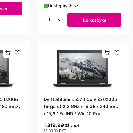
Dostępny (5 szt.)
yka
Do koszyka
Ilość produktów
 i5 6200u
Dell Latitude E5570 Core i5 6200u
 480 SSD /
(6-gen.) 2,3 GHz / 16 GB / 240 SSD
/ 15,6'' FullHD / Win 10 Pro
1 319,99 zł
/
szt.
13199.90
PKT
punktów