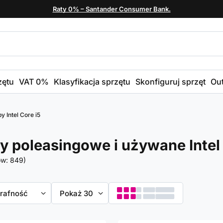
Raty 0% – Santander Consumer Bank.
zętu
VAT 0%
Klasyfikacja sprzętu
Skonfiguruj sprzęt
Out
y Intel Core i5
y poleasingowe i używane Intel 
ów:
849
)
towanie
trafność
Zmień ilość wyświetlanych produktów
Pokaż 30