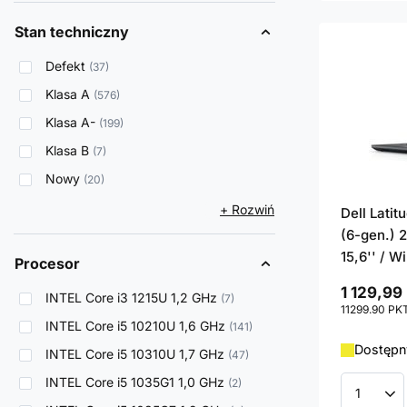
Stan techniczny
Defekt
37
Klasa A
576
Klasa A-
199
Klasa B
7
Nowy
20
+ Rozwiń
Dell Lati
(6-gen.) 2
15,6'' / W
Procesor
1 129,99 
INTEL Core i3 1215U 1,2 GHz
7
11299.90
PK
INTEL Core i5 10210U 1,6 GHz
141
Dostępny
INTEL Core i5 10310U 1,7 GHz
47
INTEL Core i5 1035G1 1,0 GHz
2
Ilość p