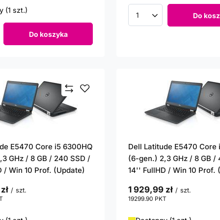
 (1 szt.)
Do kosz
Ilość produktów
Do koszyka
roduktów
tude E5470 Core i5 6300HQ
Dell Latitude E5470 Core
2,3 GHz / 8 GB / 240 SSD /
(6-gen.) 2,3 GHz / 8 GB /
D / Win 10 Prof. (Update)
14'' FullHD / Win 10 Prof.
 zł
1 929,99 zł
/
szt.
/
szt.
T
punktów
19299.90
PKT
punktów