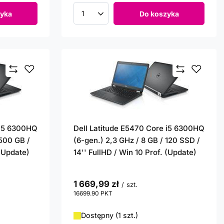
yka
Do koszyka
Ilość produktów
 i5 6300HQ
Dell Latitude E5470 Core i5 6300HQ
 500 GB /
(6-gen.) 2,3 GHz / 8 GB / 120 SSD /
 (Update)
14'' FullHD / Win 10 Prof. (Update)
1 669,99 zł
/
szt.
16699.90
PKT
punktów
Dostępny (1 szt.)