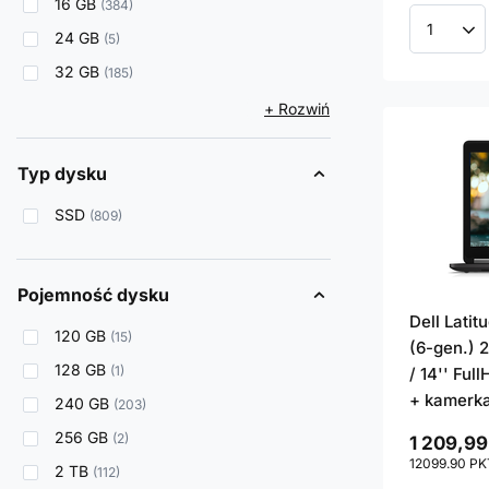
16 GB
384
24 GB
Ilość p
5
32 GB
185
+ Rozwiń
Typ dysku
SSD
809
Pojemność dysku
Dell Lati
120 GB
15
(6-gen.) 
128 GB
1
/ 14'' Ful
+ kamerk
240 GB
203
256 GB
2
1 209,99
12099.90
PK
2 TB
112