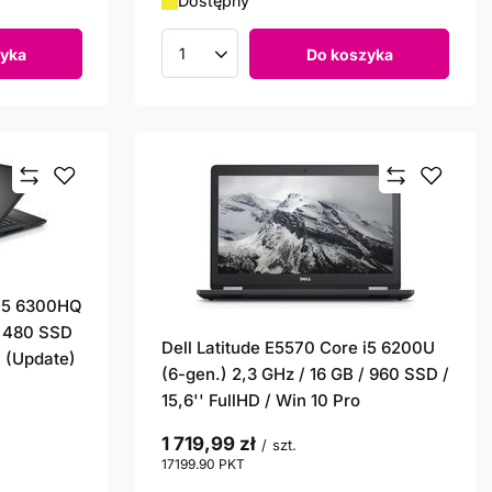
Dostępny
yka
Do koszyka
Ilość produktów
 i5 6300HQ
/ 480 SSD
Dell Latitude E5570 Core i5 6200U
. (Update)
(6-gen.) 2,3 GHz / 16 GB / 960 SSD /
15,6'' FullHD / Win 10 Pro
1 719,99 zł
/
szt.
17199.90
PKT
punktów