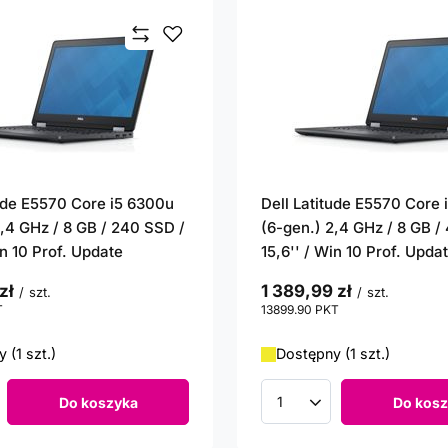
tude E5570 Core i5 6300u
Dell Latitude E5570 Core
2,4 GHz / 8 GB / 240 SSD /
(6-gen.) 2,4 GHz / 8 GB /
in 10 Prof. Update
15,6'' / Win 10 Prof. Upda
zł
1 389,99 zł
/
szt.
/
szt.
T
punktów
13899.90
PKT
punktów
 (1 szt.)
Dostępny (1 szt.)
Do koszyka
Do kosz
roduktów
Ilość produktów