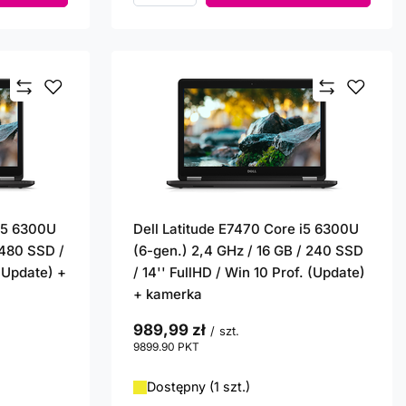
 i5 6300U
Dell Latitude E7470 Core i5 6300U
 480 SSD /
(6-gen.) 2,4 GHz / 16 GB / 240 SSD
 (Update) +
/ 14'' FullHD / Win 10 Prof. (Update)
+ kamerka
989,99 zł
/
szt.
9899.90
PKT
punktów
Dostępny (1 szt.)