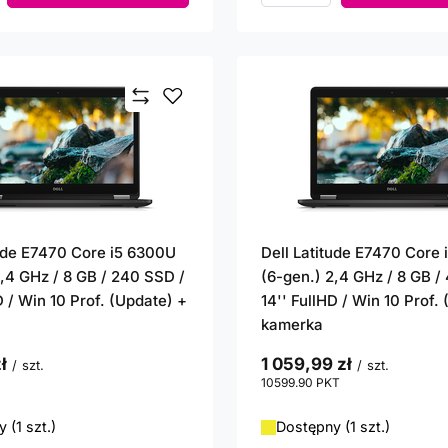
tude E7470 Core i5 6300U
Dell Latitude E7470 Core
2,4 GHz / 8 GB / 240 SSD /
(6-gen.) 2,4 GHz / 8 GB /
D / Win 10 Prof. (Update) +
14'' FullHD / Win 10 Prof.
kamerka
ł
1 059,99 zł
/
szt.
/
szt.
punktów
10599.90
PKT
punktów
 (1 szt.)
Dostępny (1 szt.)