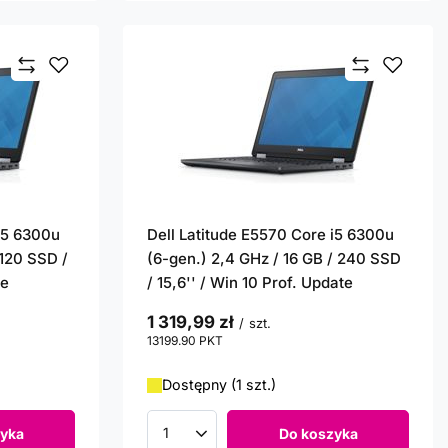
 i5 6300u
Dell Latitude E5570 Core i5 6300u
 120 SSD /
(6-gen.) 2,4 GHz / 16 GB / 240 SSD
te
/ 15,6'' / Win 10 Prof. Update
1 319,99 zł
/
szt.
13199.90
PKT
punktów
Dostępny (1 szt.)
yka
Do koszyka
Ilość produktów