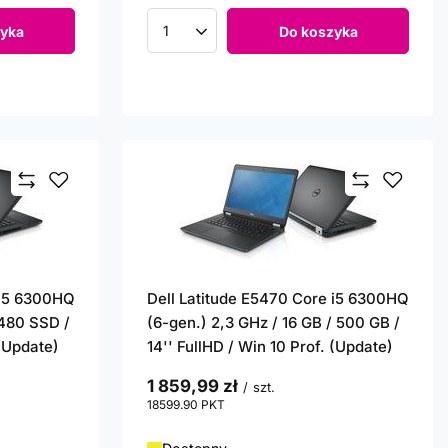
yka
Do koszyka
Ilość produktów
 i5 6300HQ
Dell Latitude E5470 Core i5 6300HQ
 480 SSD /
(6-gen.) 2,3 GHz / 16 GB / 500 GB /
 (Update)
14'' FullHD / Win 10 Prof. (Update)
1 859,99 zł
/
szt.
18599.90
PKT
punktów