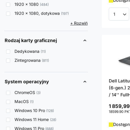
Dostępny
1920 x 1080
484
1920 x 1080, dotykowa
197
Ilość p
+ Rozwiń
Rodzaj karty graficznej
Dedykowana
11
Zintegrowana
811
Dell Lati
System operacyjny
(6-gen.) 
ChromeOS
3
/ 14'' Ful
MacOS
1
1 859,99
Windows 10 Pro
128
18599.90
PK
Windows 11 Home
28
Dostępny
Windows 11 Pro
688