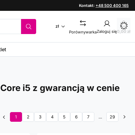
Kontakt:
+48 500 400 165
zł
Zaloguj się
0,00 zł
Porównywarka
let
Core i5 z gwarancją w cenie
1
2
3
4
5
6
7
...
29