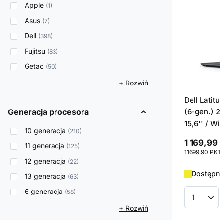
Apple
1
Asus
7
Dell
398
Fujitsu
83
Getac
50
+ Rozwiń
Dell Lati
Generacja procesora
(6-gen.) 
15,6'' / W
10 generacja
210
1 169,99 
11 generacja
125
11699.90
PK
12 generacja
22
Dostępny
13 generacja
63
6 generacja
58
Ilość p
+ Rozwiń