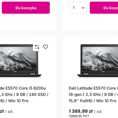
Do koszyka
Do kosz
roduktów
Ilość produktów
tude E5570 Core i5 6200u
Dell Latitude E5570 Core
2,3 GHz / 8 GB / 240 SSD /
(6-gen.) 2,3 GHz / 8 GB /
lHD / Win 10 Pro
15,6'' FullHD / Win 10 Pro
zł
1 389,99 zł
/
szt.
/
szt.
T
punktów
13899.90
PKT
punktów