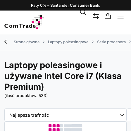
Raty 0% – Santander Consumer Bank.
Strona główna
Laptopy poleasingowe
Seria procesora
Laptopy poleasingowe i
używane Intel Core i7 (Klasa
Premium)
(ilość produktów:
533
)
Zmień sortowanie
Najlepsza trafność