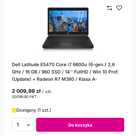
Dell Latitude E5470 Core i7 6600u (6-gen.) 2,6
GHz / 16 GB / 960 SSD / 14'' FullHD / Win 10 Prof.
(Update) + Radeon R7 M360 / Klasa A-
2 009,99 zł
/
szt.
20099.90
PKT
punktów
Dostępny (1 szt.)
Do koszyka
Ilość produktów