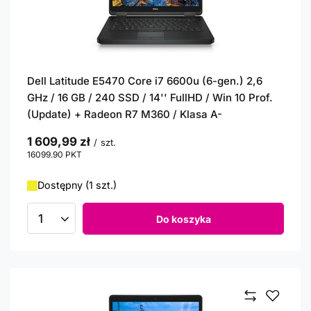
Dell Latitude E5470 Core i7 6600u (6-gen.) 2,6
GHz / 16 GB / 240 SSD / 14'' FullHD / Win 10 Prof.
(Update) + Radeon R7 M360 / Klasa A-
1 609,99 zł
/
szt.
16099.90
PKT
punktów
Dostępny (1 szt.)
Do koszyka
Ilość produktów