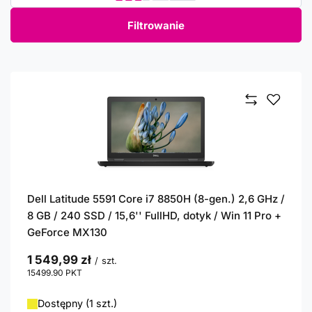
Filtrowanie
Dell Latitude 5591 Core i7 8850H (8-gen.) 2,6 GHz /
8 GB / 240 SSD / 15,6'' FullHD, dotyk / Win 11 Pro +
GeForce MX130
1 549,99 zł
/
szt.
15499.90
PKT
punktów
Dostępny (1 szt.)