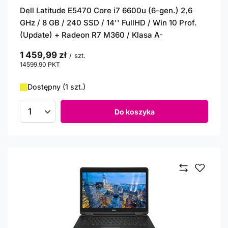
Dell Latitude E5470 Core i7 6600u (6-gen.) 2,6
GHz / 8 GB / 240 SSD / 14'' FullHD / Win 10 Prof.
(Update) + Radeon R7 M360 / Klasa A-
1 459,99 zł
/
szt.
14599.90
PKT
punktów
Dostępny (1 szt.)
Do koszyka
Ilość produktów