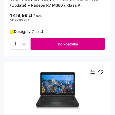
(Update) + Radeon R7 M360 / Klasa A-
1 419,99 zł
/
szt.
14199.90
PKT
punktów
Dostępny (1 szt.)
Do koszyka
Ilość produktów