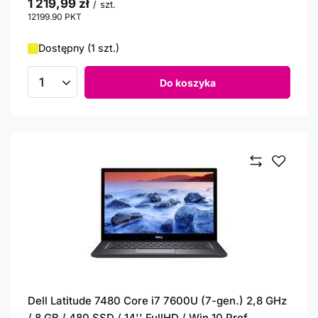
1 219,99 zł
/
szt.
12199.90
PKT
punktów
Dostępny (1 szt.)
Do koszyka
Ilość produktów
Dell Latitude 7480 Core i7 7600U (7-gen.) 2,8 GHz
/ 8 GB / 480 SSD / 14'' FullHD / Win 10 Prof.