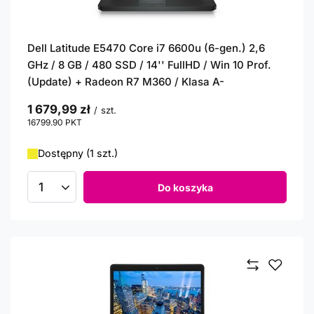
Dell Latitude E5470 Core i7 6600u (6-gen.) 2,6
GHz / 8 GB / 480 SSD / 14'' FullHD / Win 10 Prof.
(Update) + Radeon R7 M360 / Klasa A-
1 679,99 zł
/
szt.
16799.90
PKT
punktów
Dostępny (1 szt.)
Do koszyka
Ilość produktów