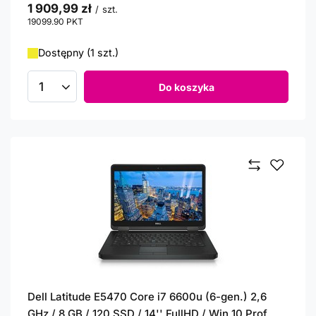
1 909,99 zł
/
szt.
19099.90
PKT
punktów
Dostępny (1 szt.)
Do koszyka
Ilość produktów
Dell Latitude E5470 Core i7 6600u (6-gen.) 2,6
GHz / 8 GB / 120 SSD / 14'' FullHD / Win 10 Prof.