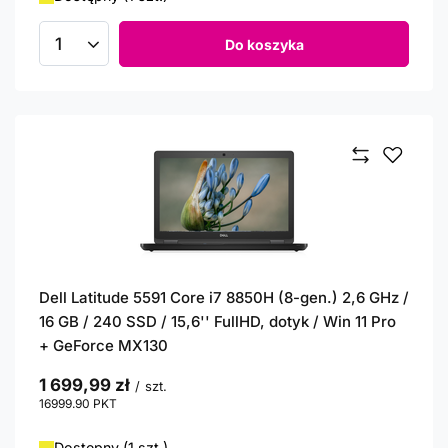
Do koszyka
Ilość produktów
Dell Latitude 5591 Core i7 8850H (8-gen.) 2,6 GHz /
16 GB / 240 SSD / 15,6'' FullHD, dotyk / Win 11 Pro
+ GeForce MX130
1 699,99 zł
/
szt.
16999.90
PKT
punktów
Dostępny (1 szt.)