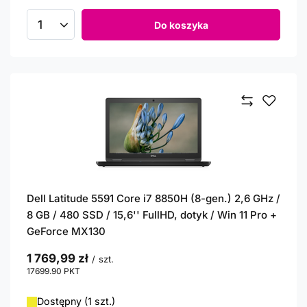
Do koszyka
Ilość produktów
Dell Latitude 5591 Core i7 8850H (8-gen.) 2,6 GHz /
8 GB / 480 SSD / 15,6'' FullHD, dotyk / Win 11 Pro +
GeForce MX130
1 769,99 zł
/
szt.
17699.90
PKT
punktów
Dostępny (1 szt.)