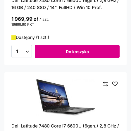
Dell Latitude 7480 Core i7 6600U (6gen.) 2,8 GHz /
16 GB / 240 SSD / 14'' FullHD / Win 10 Prof.
1 969,99 zł
/
szt.
19699.90
PKT
punktów
Dostępny (1 szt.)
Do koszyka
Ilość produktów
Dell Latitude 7480 Core i7 6600U (6gen.) 2,8 GHz /