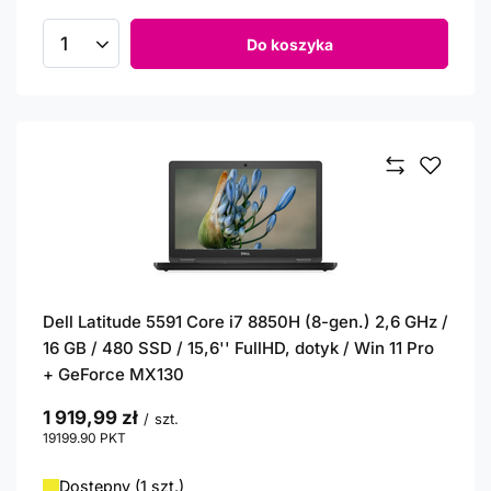
Do koszyka
Ilość produktów
Dell Latitude 5591 Core i7 8850H (8-gen.) 2,6 GHz /
16 GB / 480 SSD / 15,6'' FullHD, dotyk / Win 11 Pro
+ GeForce MX130
1 919,99 zł
/
szt.
19199.90
PKT
punktów
Dostępny (1 szt.)