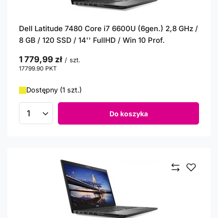
Dell Latitude 7480 Core i7 6600U (6gen.) 2,8 GHz /
8 GB / 120 SSD / 14'' FullHD / Win 10 Prof.
1 779,99 zł
/
szt.
17799.90
PKT
punktów
Dostępny (1 szt.)
Do koszyka
Ilość produktów