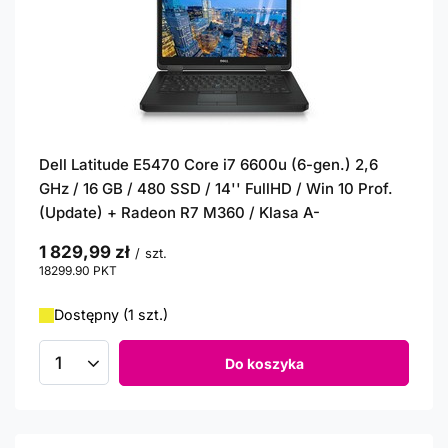
Dell Latitude E5470 Core i7 6600u (6-gen.) 2,6
GHz / 16 GB / 480 SSD / 14'' FullHD / Win 10 Prof.
(Update) + Radeon R7 M360 / Klasa A-
1 829,99 zł
/
szt.
18299.90
PKT
punktów
Dostępny (1 szt.)
Do koszyka
Ilość produktów