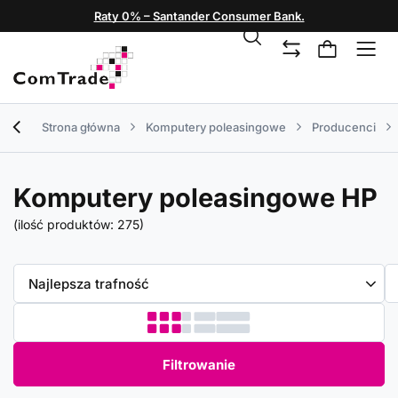
Raty 0% – Santander Consumer Bank.
Strona główna
Komputery poleasingowe
Producenci
Komputery poleasingowe HP
(ilość produktów:
275
)
Zmień sortowanie
Najlepsza trafność
Filtrowanie