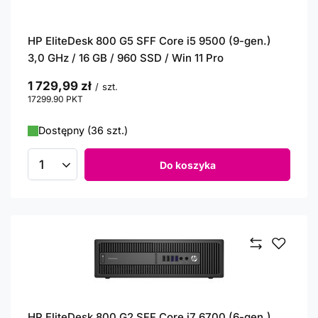
HP EliteDesk 800 G5 SFF Core i5 9500 (9-gen.)
3,0 GHz / 16 GB / 960 SSD / Win 11 Pro
1 729,99 zł
/
szt.
17299.90
PKT
punktów
Dostępny (36 szt.)
Do koszyka
Ilość produktów
HP EliteDesk 800 G2 SFF Core i7 6700 (6-gen.)