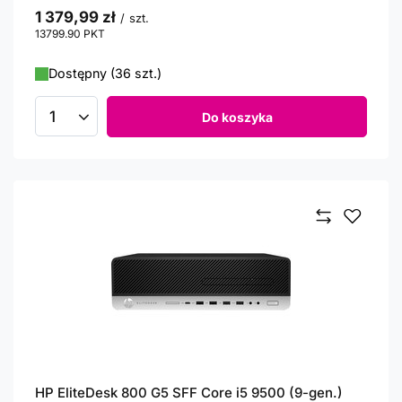
1 379,99 zł
/
szt.
13799.90
PKT
punktów
Dostępny (36 szt.)
Do koszyka
Ilość produktów
HP EliteDesk 800 G5 SFF Core i5 9500 (9-gen.)