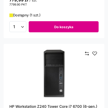
779,99 zł
/
szt.
7799.90
PKT
punktów
Dostępny (1 szt.)
Do koszyka
Ilość produktów
HP Workstation Z240 Tower Core i7 6700 (6-gen.)