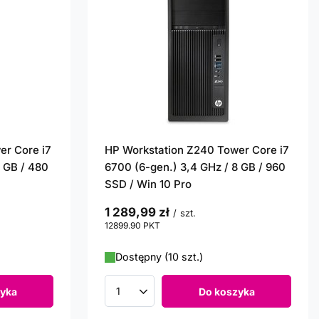
er Core i7
HP Workstation Z240 Tower Core i7
8 GB / 480
6700 (6-gen.) 3,4 GHz / 8 GB / 960
SSD / Win 10 Pro
1 289,99 zł
/
szt.
12899.90
PKT
punktów
Dostępny (10 szt.)
yka
Do koszyka
Ilość produktów