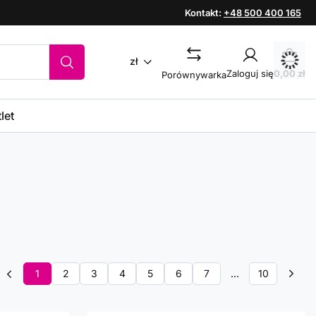
Kontakt:
+48 500 400 165
zł
Zaloguj się
0,00 zł
Porównywarka
let
1
2
3
4
5
6
7
...
10