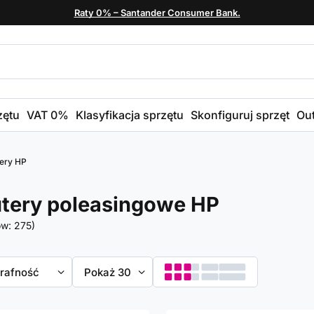
Raty 0% – Santander Consumer Bank.
zętu
VAT 0%
Klasyfikacja sprzętu
Skonfiguruj sprzęt
Out
ery HP
tery poleasingowe HP
ów:
275
)
towanie
trafność
Zmień ilość wyświetlanych produktów
Pokaż 30