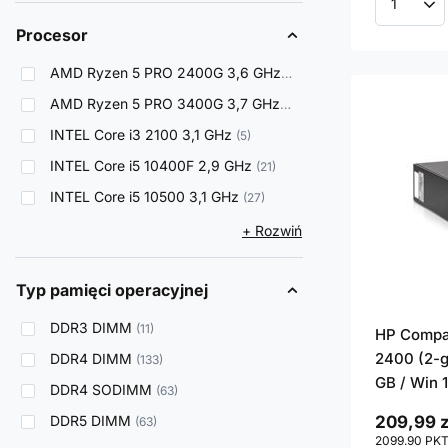
Ilość p
Procesor
AMD Ryzen 5 PRO 2400G 3,6 GHz
6
AMD Ryzen 5 PRO 3400G 3,7 GHz
3
INTEL Core i3 2100 3,1 GHz
5
INTEL Core i5 10400F 2,9 GHz
21
INTEL Core i5 10500 3,1 GHz
27
+ Rozwiń
Typ pamięci operacyjnej
DDR3 DIMM
11
HP Compaq
2400 (2-g
DDR4 DIMM
133
GB / Win 
DDR4 SODIMM
63
DDR5 DIMM
209,99 z
63
2099.90
PK