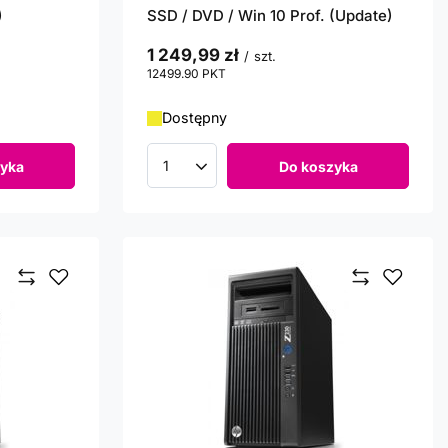
)
SSD / DVD / Win 10 Prof. (Update)
1 249,99 zł
/
szt.
12499.90
PKT
punktów
Dostępny
yka
Do koszyka
Ilość produktów