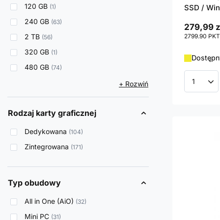
120 GB
1
SSD / Win
240 GB
63
279,99 z
2 TB
2799.90
PKT
56
320 GB
1
Dostępn
480 GB
74
+ Rozwiń
Ilość p
Rodzaj karty graficznej
Dedykowana
104
Zintegrowana
171
Typ obudowy
All in One (AiO)
32
Mini PC
31