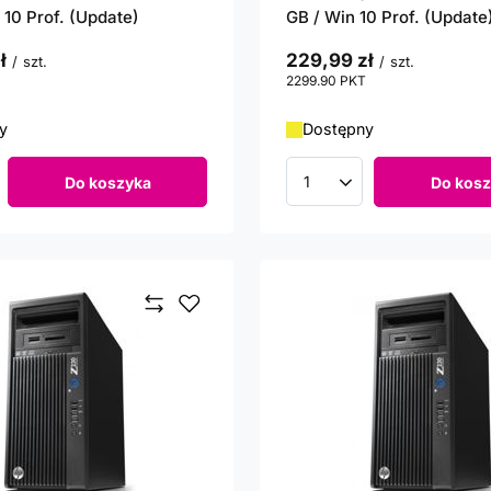
 10 Prof. (Update)
GB / Win 10 Prof. (Update
ł
229,99 zł
/
szt.
/
szt.
punktów
2299.90
PKT
punktów
y
Dostępny
Do koszyka
Do kosz
roduktów
Ilość produktów