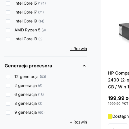
Intel Core i5
174
Intel Core i7
71
Intel Core i9
14
AMD Ryzen 5
9
Intel Core i3
5
+ Rozwiń
Generacja procesora
HP Compaq
12 generacja
63
2400 (2-g
2 generacja
6
GB / Win 
6 generacja
18
199,99 z
8 generacja
2
1999.90
PKT
9 generacja
60
Dostępny
+ Rozwiń