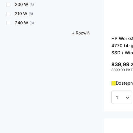
200 W
5
210 W
8
240 W
6
+ Rozwiń
HP Workst
4770 (4-g
SSD / Win
839,99 z
8399.90
PKT
Dostępn
Ilość p