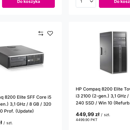
Do koszyka
Do kosz
roduktów
Ilość produktów
HP Compaq 8200 Elite To
i3 2100 (2-gen.) 3,1 GHz /
 8200 Elite SFF Core i5
240 SSD / Win 10 (Refurb
en.) 3,1 GHz / 8 GB / 320
10 Prof. (Update)
449,99 zł
/
szt.
4499.90
PKT
punktów
ł
/
szt.
T
punktów