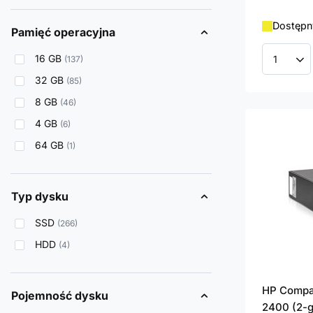
Dostępny
Pamięć operacyjna
16 GB
137
Ilość p
32 GB
85
8 GB
46
4 GB
6
64 GB
1
Typ dysku
SSD
266
HDD
4
HP Compaq
Pojemność dysku
2400 (2-g