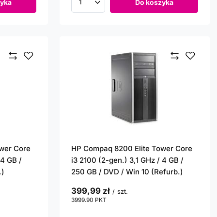
yka
Do koszyka
Ilość produktów
wer Core
HP Compaq 8200 Elite Tower Core
 4 GB /
i3 2100 (2-gen.) 3,1 GHz / 4 GB /
.)
250 GB / DVD / Win 10 (Refurb.)
399,99 zł
/
szt.
3999.90
PKT
punktów