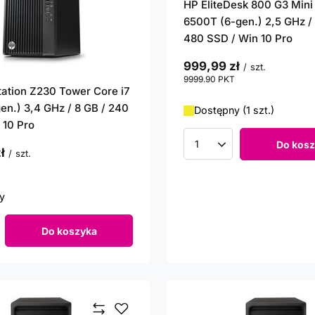
HP EliteDesk 800 G3 Mini
6500T (6-gen.) 2,5 GHz / 
480 SSD / Win 10 Pro
999,99 zł
/
szt.
9999.90
PKT
punktów
ation Z230 Tower Core i7
en.) 3,4 GHz / 8 GB / 240
Dostępny (1 szt.)
 10 Pro
Do kosz
Ilość produktów
ł
/
szt.
punktów
y
Do koszyka
roduktów