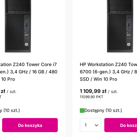
ation Z240 Tower Core i7
HP Workstation Z240 Tow
en.) 3,4 GHz / 16 GB / 480
6700 (6-gen.) 3,4 GHz / 
 10 Pro
SSD / Win 10 Pro
 zł
1 109,99 zł
/
szt.
/
szt.
T
punktów
11099.90
PKT
punktów
 (10 szt.)
Dostępny (10 szt.)
Do koszyka
Do kosz
roduktów
Ilość produktów