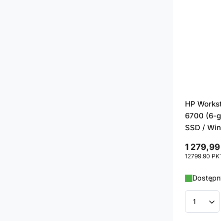
HP Workst
6700 (6-g
SSD / Win
1 279,99
12799.90
PK
Dostępny
Ilość p