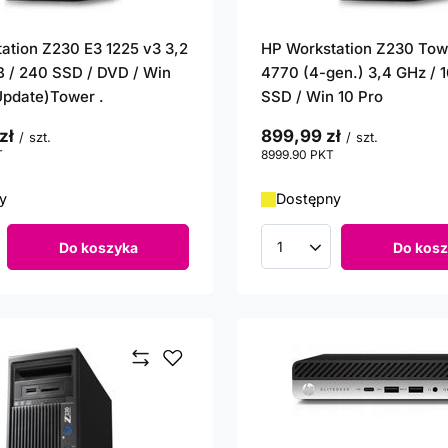
ation Z230 E3 1225 v3 3,2
HP Workstation Z230 Tow
B / 240 SSD / DVD / Win
4770 (4-gen.) 3,4 GHz / 
(Update)Tower .
SSD / Win 10 Pro
zł
899,99 zł
/
szt.
/
szt.
T
punktów
8999.90
PKT
punktów
y
Dostępny
Do koszyka
Do kosz
roduktów
Ilość produktów