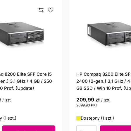
 8200 Elite SFF Core i5
HP Compaq 8200 Elite SF
en.) 3,1 GHz / 4 GB / 250
2400 (2-gen.) 3,1 GHz / 4
10 Prof. (Update)
GB SSD / Win 10 Prof. (U
ł
209,99 zł
/
szt.
/
szt.
punktów
2099.90
PKT
punktów
 (1 szt.)
Dostępny (1 szt.)