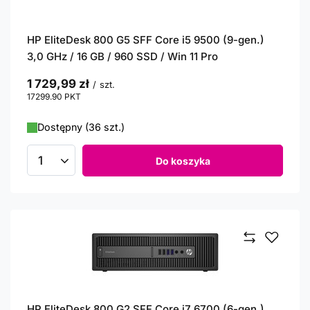
HP EliteDesk 800 G5 SFF Core i5 9500 (9-gen.)
3,0 GHz / 16 GB / 960 SSD / Win 11 Pro
1 729,99 zł
/
szt.
17299.90
PKT
punktów
Dostępny (36 szt.)
Do koszyka
Ilość produktów
HP EliteDesk 800 G2 SFF Core i7 6700 (6-gen.)