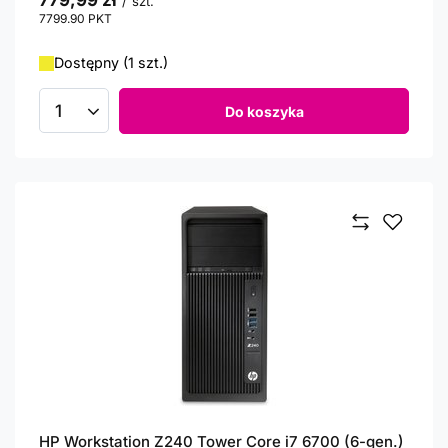
779,99 zł
/
szt.
7799.90
PKT
punktów
Dostępny (1 szt.)
Do koszyka
Ilość produktów
HP Workstation Z240 Tower Core i7 6700 (6-gen.)