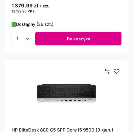
1 379,99 zł
/
szt.
13799.90
PKT
punktów
Dostępny (36 szt.)
Do koszyka
Ilość produktów
HP EliteDesk 800 G5 SFF Core i5 9500 (9-gen.)