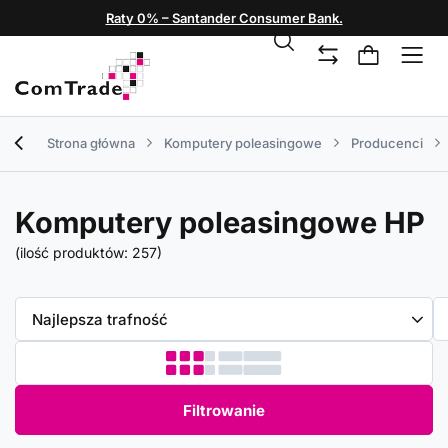
Raty 0% – Santander Consumer Bank.
Strona główna
Komputery poleasingowe
Producenci
Komputery poleasingowe HP
(ilość produktów:
257
)
Zmień sortowanie
Najlepsza trafność
Filtrowanie