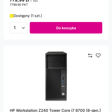
779,99 zł
/
szt.
7799.90
PKT
punktów
Dostępny (1 szt.)
Do koszyka
Ilość produktów
HP Workstation Z240 Tower Core i7 6700 (6-gen.)