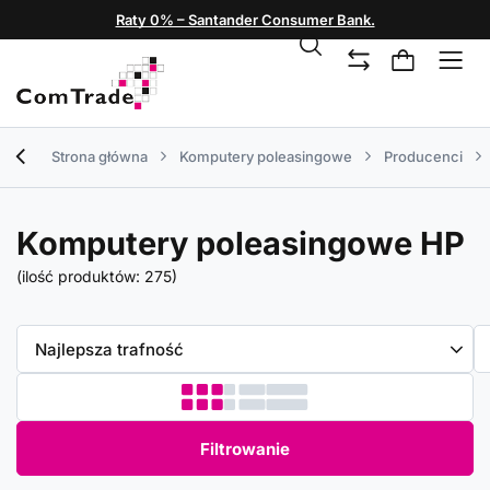
Raty 0% – Santander Consumer Bank.
Strona główna
Komputery poleasingowe
Producenci
Komputery poleasingowe HP
(ilość produktów:
275
)
Zmień sortowanie
Najlepsza trafność
Filtrowanie