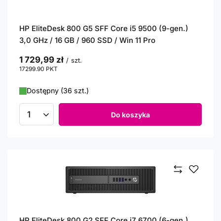
HP EliteDesk 800 G5 SFF Core i5 9500 (9-gen.)
3,0 GHz / 16 GB / 960 SSD / Win 11 Pro
1 729,99 zł
/
szt.
17299.90
PKT
punktów
Dostępny (36 szt.)
Do koszyka
Ilość produktów
HP EliteDesk 800 G2 SFF Core i7 6700 (6-gen.)