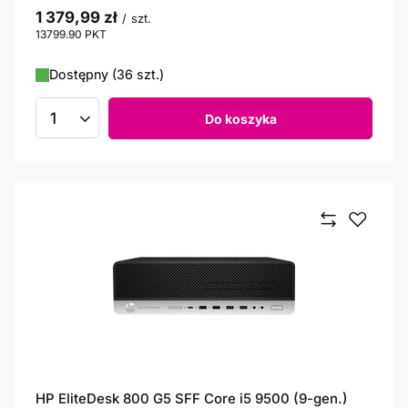
1 379,99 zł
/
szt.
13799.90
PKT
punktów
Dostępny (36 szt.)
Do koszyka
Ilość produktów
HP EliteDesk 800 G5 SFF Core i5 9500 (9-gen.)