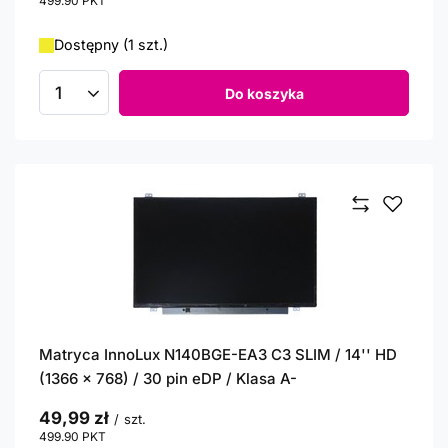
499.90
PKT
punktów
Dostępny (1 szt.)
Do koszyka
Ilość produktów
Matryca InnoLux N140BGE-EA3 C3 SLIM / 14'' HD
(1366 x 768) / 30 pin eDP / Klasa A-
49,99 zł
/
szt.
499.90
PKT
punktów