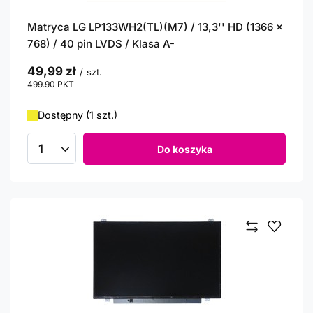
Matryca LG LP133WH2(TL)(M7) / 13,3'' HD (1366 x
768) / 40 pin LVDS / Klasa A-
49,99 zł
/
szt.
499.90
PKT
punktów
Dostępny (1 szt.)
Do koszyka
Ilość produktów