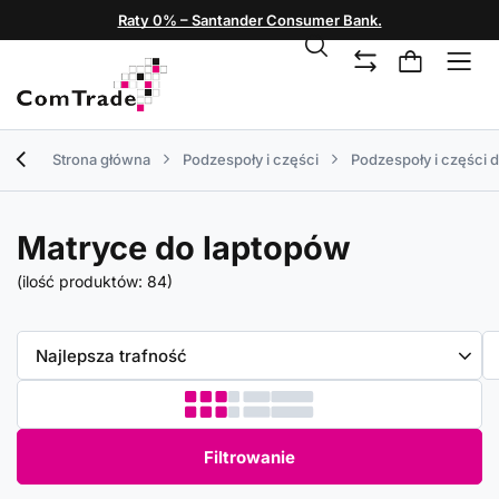
Raty 0% – Santander Consumer Bank.
Strona główna
Podzespoły i części
Podzespoły i części 
Matryce do laptopów
(ilość produktów:
84
)
Zmień sortowanie
Najlepsza trafność
Filtrowanie