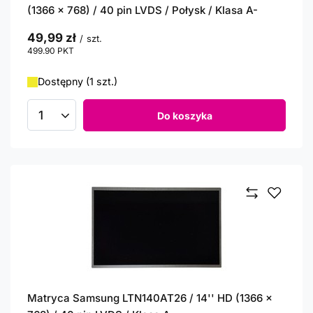
(1366 x 768) / 40 pin LVDS / Połysk / Klasa A-
49,99 zł
/
szt.
499.90
PKT
punktów
Dostępny (1 szt.)
Do koszyka
Ilość produktów
Matryca Samsung LTN140AT26 / 14'' HD (1366 x