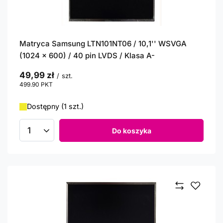
Matryca Samsung LTN101NT06 / 10,1'' WSVGA
(1024 x 600) / 40 pin LVDS / Klasa A-
49,99 zł
/
szt.
499.90
PKT
punktów
Dostępny (1 szt.)
Do koszyka
Ilość produktów