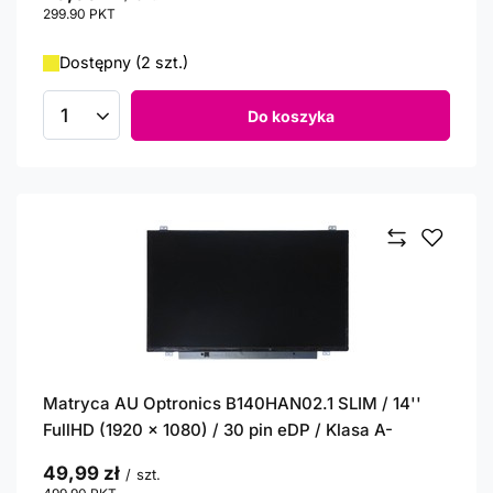
299.90
PKT
punktów
Dostępny (2 szt.)
Do koszyka
Ilość produktów
Matryca AU Optronics B140HAN02.1 SLIM / 14''
FullHD (1920 x 1080) / 30 pin eDP / Klasa A-
49,99 zł
/
szt.