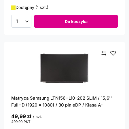
Dostępny (1 szt.)
Do koszyka
Ilość produktów
Matryca Samsung LTN156HL10-202 SLIM / 15,6''
FullHD (1920 x 1080) / 30 pin eDP / Klasa A-
49,99 zł
/
szt.
499.90
PKT
punktów