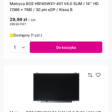
Matryca BOE HB140WX1-401 V4.0 SLIM / 14'' HD
(1366 x 768) / 30 pin eDP / Klasa B
29,99 zł
/
szt.
299.90
PKT
punktów
Dostępny (1 szt.)
Do koszyka
Ilość produktów