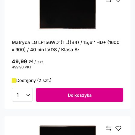
Matryca LG LP156WD1(TL)(B4) / 15,6'' HD+ (1600
x 900) / 40 pin LVDS / Klasa A-
49,99 zł
/
szt.
499.90
PKT
punktów
Dostępny (2 szt.)
Do koszyka
Ilość produktów