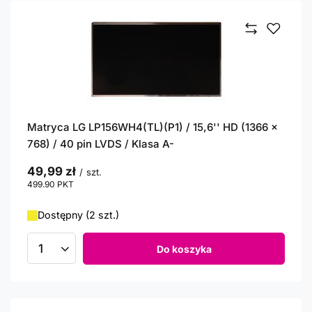
Matryca LG LP156WH4(TL)(P1) / 15,6'' HD (1366 x
768) / 40 pin LVDS / Klasa A-
49,99 zł
/
szt.
499.90
PKT
punktów
Dostępny (2 szt.)
Do koszyka
Ilość produktów