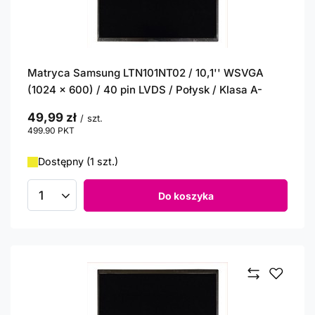
Matryca Samsung LTN101NT02 / 10,1'' WSVGA
(1024 x 600) / 40 pin LVDS / Połysk / Klasa A-
49,99 zł
/
szt.
499.90
PKT
punktów
Dostępny (1 szt.)
Do koszyka
Ilość produktów