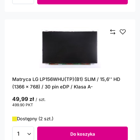
Matryca LG LP156WHU(TP)(B1) SLIM / 15,6'' HD
(1366 x 768) / 30 pin eDP / Klasa A-
49,99 zł
/
szt.
499.90
PKT
punktów
Dostępny (2 szt.)
Do koszyka
Ilość produktów