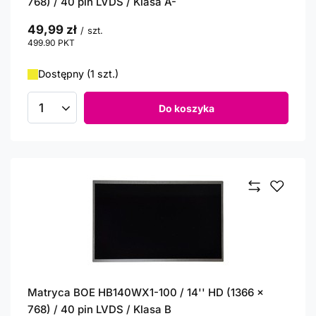
768) / 40 pin LVDS / Klasa A-
49,99 zł
/
szt.
499.90
PKT
punktów
Dostępny (1 szt.)
Do koszyka
Ilość produktów
Matryca BOE HB140WX1-100 / 14'' HD (1366 x
768) / 40 pin LVDS / Klasa B