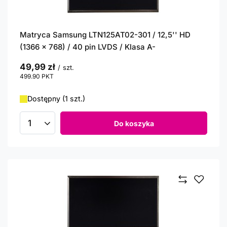
Matryca Samsung LTN125AT02-301 / 12,5'' HD
(1366 x 768) / 40 pin LVDS / Klasa A-
49,99 zł
/
szt.
499.90
PKT
punktów
Dostępny (1 szt.)
Do koszyka
Ilość produktów