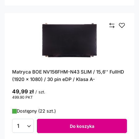
Matryca BOE NV156FHM-N43 SLIM / 15,6'' FullHD
(1920 x 1080) / 30 pin eDP / Klasa A-
49,99 zł
/
szt.
499.90
PKT
punktów
Dostępny (22 szt.)
Do koszyka
Ilość produktów