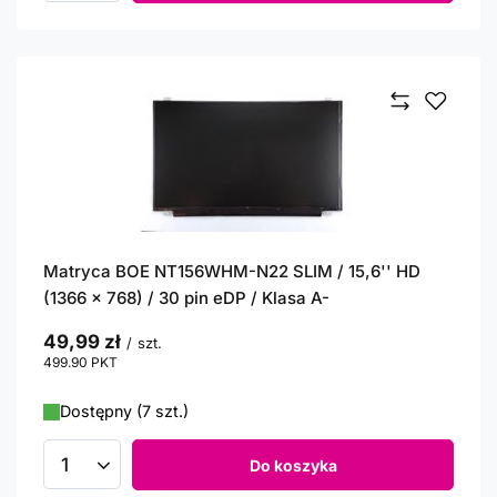
Matryca BOE NT156WHM-N22 SLIM / 15,6'' HD
(1366 x 768) / 30 pin eDP / Klasa A-
49,99 zł
/
szt.
499.90
PKT
punktów
Dostępny (7 szt.)
Do koszyka
Ilość produktów