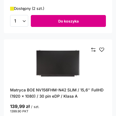
Dostępny (2 szt.)
Do koszyka
Ilość produktów
Matryca BOE NV156FHM-N42 SLIM / 15,6'' FullHD
(1920 x 1080) / 30 pin eDP / Klasa A
139,99 zł
/
szt.
1399.90
PKT
punktów