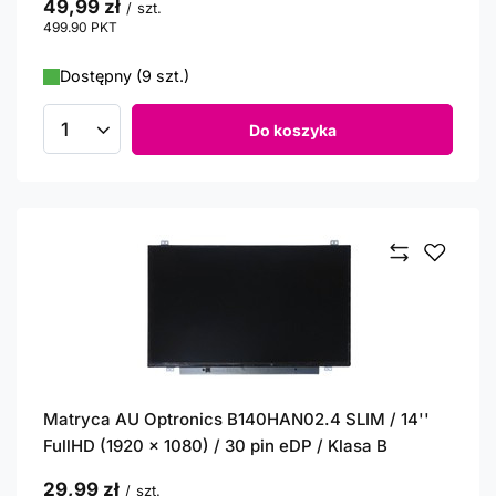
49,99 zł
/
szt.
499.90
PKT
punktów
Dostępny (9 szt.)
Do koszyka
Ilość produktów
Matryca AU Optronics B140HAN02.4 SLIM / 14''
FullHD (1920 x 1080) / 30 pin eDP / Klasa B
29,99 zł
/
szt.