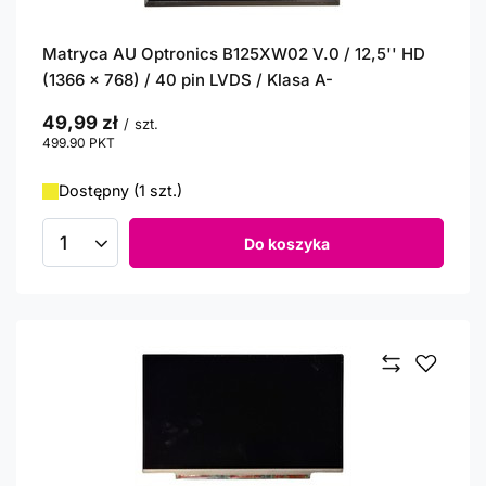
Matryca AU Optronics B125XW02 V.0 / 12,5'' HD
(1366 x 768) / 40 pin LVDS / Klasa A-
49,99 zł
/
szt.
499.90
PKT
punktów
Dostępny (1 szt.)
Do koszyka
Ilość produktów