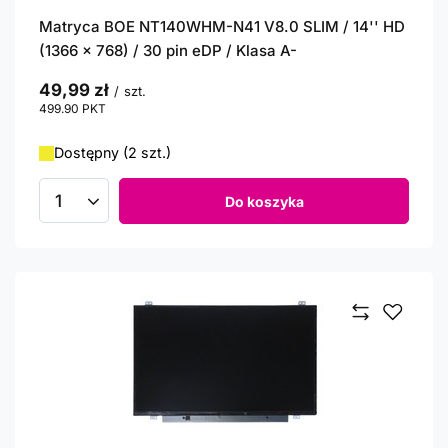
Matryca BOE NT140WHM-N41 V8.0 SLIM / 14'' HD
(1366 x 768) / 30 pin eDP / Klasa A-
49,99 zł
/
szt.
499.90
PKT
punktów
Dostępny (2 szt.)
Do koszyka
Ilość produktów