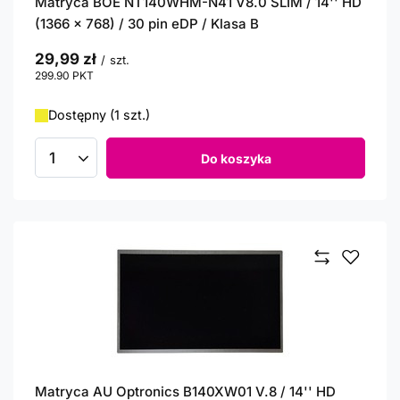
Matryca BOE NT140WHM-N41 V8.0 SLIM / 14'' HD
(1366 x 768) / 30 pin eDP / Klasa B
29,99 zł
/
szt.
299.90
PKT
punktów
Dostępny (1 szt.)
Do koszyka
Ilość produktów
Matryca AU Optronics B140XW01 V.8 / 14'' HD