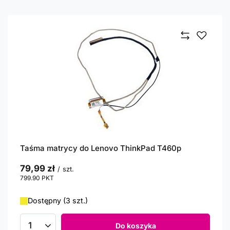
Taśma matrycy do Lenovo ThinkPad T460p
79,99 zł
/
szt.
799.90
PKT
punktów
Dostępny (3 szt.)
Do koszyka
Ilość produktów