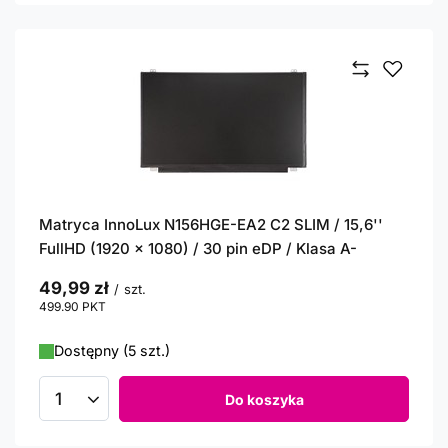
Matryca InnoLux N156HGE-EA2 C2 SLIM / 15,6''
FullHD (1920 x 1080) / 30 pin eDP / Klasa A-
49,99 zł
/
szt.
499.90
PKT
punktów
Dostępny (5 szt.)
Do koszyka
Ilość produktów