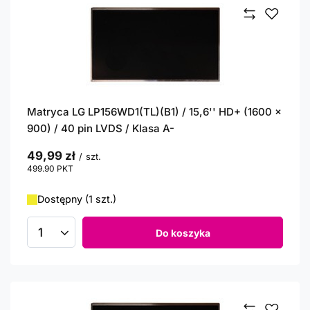
Matryca LG LP156WD1(TL)(B1) / 15,6'' HD+ (1600 x
900) / 40 pin LVDS / Klasa A-
49,99 zł
/
szt.
499.90
PKT
punktów
Dostępny (1 szt.)
Do koszyka
Ilość produktów