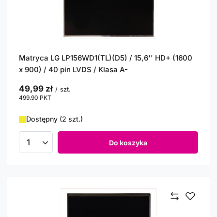
Matryca LG LP156WD1(TL)(D5) / 15,6'' HD+ (1600
x 900) / 40 pin LVDS / Klasa A-
49,99 zł
/
szt.
499.90
PKT
punktów
Dostępny (2 szt.)
Do koszyka
Ilość produktów