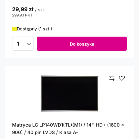
29,99 zł
/
szt.
299.90
PKT
punktów
Dostępny (1 szt.)
Do koszyka
Ilość produktów
Matryca LG LP140WD1(TL)(M1) / 14'' HD+ (1600 x
900) / 40 pin LVDS / Klasa A-