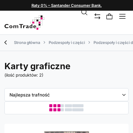
Raty 0% – Santander Consumer Bank.
Strona główna
Podzespoły i części
Podzespoły i części 
Karty graficzne
(ilość produktów:
2
)
Zmień sortowanie
Najlepsza trafność