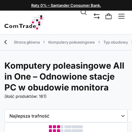
Raty 0% – Santander Consumer Bank.
Strona główna
Komputery poleasingowe
Typ obudowy
Komputery poleasingowe All
in One – Odnowione stacje
PC w obudowie monitora
(ilość produktów:
161
)
Zmień sortowanie
Najlepsza trafność