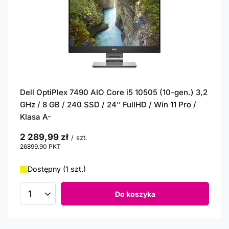
Dell OptiPlex 7490 AIO Core i5 10505 (10-gen.) 3,2
GHz / 8 GB / 240 SSD / 24’’ FullHD / Win 11 Pro /
Klasa A-
2 289,99 zł
/
szt.
26899.90
PKT
punktów
Dostępny (1 szt.)
Do koszyka
Ilość produktów