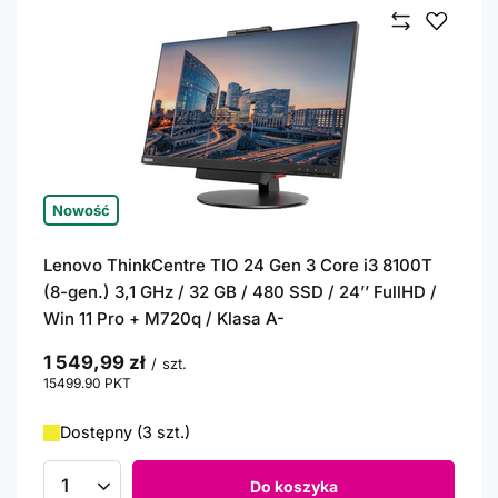
Nowość
Lenovo ThinkCentre TIO 24 Gen 3 Core i3 8100T
(8-gen.) 3,1 GHz / 32 GB / 480 SSD / 24’’ FullHD /
Win 11 Pro + M720q / Klasa A-
1 549,99 zł
/
szt.
15499.90
PKT
punktów
Dostępny (3 szt.)
Do koszyka
Ilość produktów