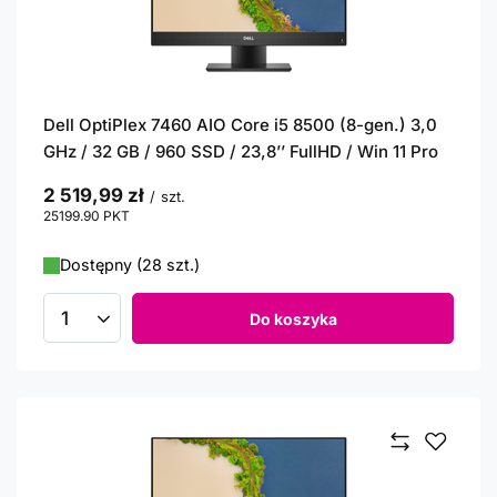
Dell OptiPlex 7460 AIO Core i5 8500 (8-gen.) 3,0
GHz / 32 GB / 960 SSD / 23,8’’ FullHD / Win 11 Pro
2 519,99 zł
/
szt.
25199.90
PKT
punktów
Dostępny (28 szt.)
Do koszyka
Ilość produktów