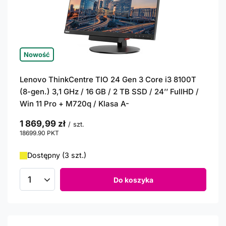
Nowość
Lenovo ThinkCentre TIO 24 Gen 3 Core i3 8100T
(8-gen.) 3,1 GHz / 16 GB / 2 TB SSD / 24’’ FullHD /
Win 11 Pro + M720q / Klasa A-
1 869,99 zł
/
szt.
18699.90
PKT
punktów
Dostępny (3 szt.)
Do koszyka
Ilość produktów