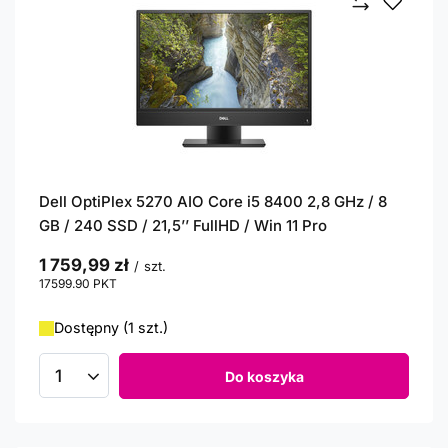
Dell OptiPlex 5270 AIO Core i5 8400 2,8 GHz / 8
GB / 240 SSD / 21,5’’ FullHD / Win 11 Pro
1 759,99 zł
/
szt.
17599.90
PKT
punktów
Dostępny (1 szt.)
Do koszyka
Ilość produktów