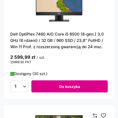
Dell OptiPlex 7460 AIO Core i5 8500 (8-gen.) 3,0
GHz (6 rdzeni) / 32 GB / 960 SSD / 23,8’’ FullHD /
Win 11 Prof. z rozszerzoną gwarancją do 24 msc.
2 599,99 zł
/
szt.
25999.90
PKT
punktów
Dostępny (30 szt.)
Do koszyka
Ilość produktów