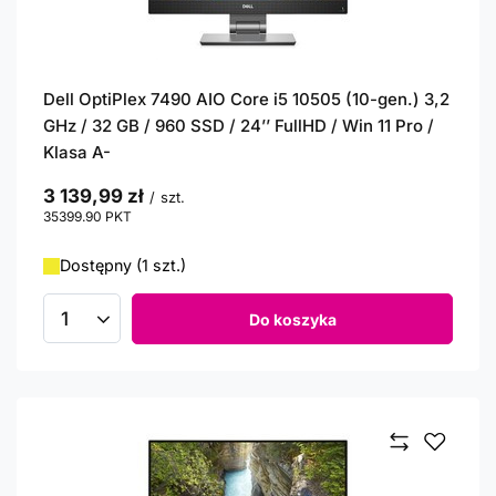
Dell OptiPlex 7490 AIO Core i5 10505 (10-gen.) 3,2
GHz / 32 GB / 960 SSD / 24’’ FullHD / Win 11 Pro /
Klasa A-
3 139,99 zł
/
szt.
35399.90
PKT
punktów
Dostępny (1 szt.)
Do koszyka
Ilość produktów