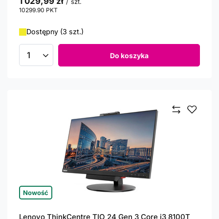
1 029,99 zł
/
szt.
10299.90
PKT
punktów
Dostępny (3 szt.)
Do koszyka
Ilość produktów
Nowość
Lenovo ThinkCentre TIO 24 Gen 3 Core i3 8100T