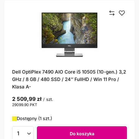
Dell OptiPlex 7490 AIO Core i5 10505 (10-gen.) 3,2
GHz / 8 GB / 480 SSD / 24’’ FullHD / Win 11 Pro /
Klasa A-
2 509,99 zł
/
szt.
29099.90
PKT
punktów
Dostępny (1 szt.)
Do koszyka
Ilość produktów