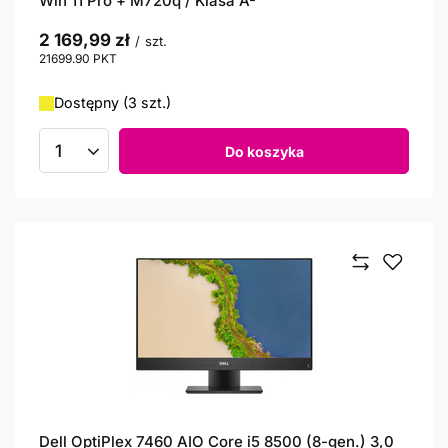
Win 11 Pro + M720q / Klasa A-
2 169,99 zł
/
szt.
21699.90
PKT
punktów
Dostępny (3 szt.)
Do koszyka
Ilość produktów
Dell OptiPlex 7460 AIO Core i5 8500 (8-gen.) 3,0