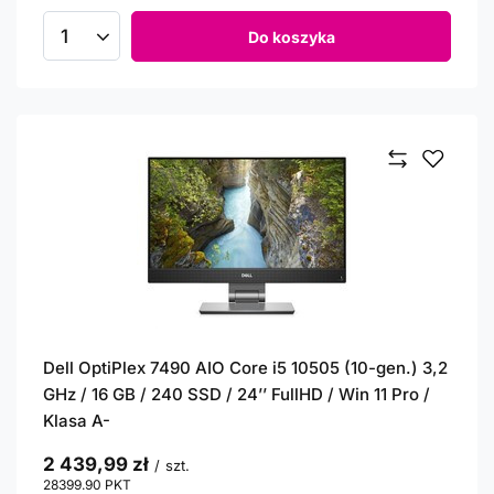
Do koszyka
Ilość produktów
Dell OptiPlex 7490 AIO Core i5 10505 (10-gen.) 3,2
GHz / 16 GB / 240 SSD / 24’’ FullHD / Win 11 Pro /
Klasa A-
2 439,99 zł
/
szt.
28399.90
PKT
punktów