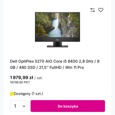
Dell OptiPlex 5270 AIO Core i5 8400 2,8 GHz / 8
GB / 480 SSD / 21,5’’ FullHD / Win 11 Pro
1 979,99 zł
/
szt.
19799.90
PKT
punktów
Dostępny (1 szt.)
Do koszyka
Ilość produktów