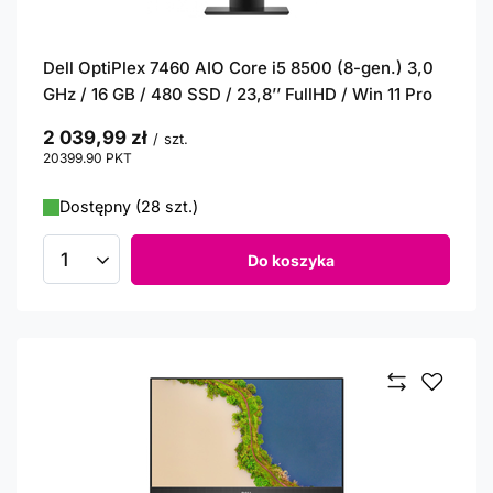
Dell OptiPlex 7460 AIO Core i5 8500 (8-gen.) 3,0
GHz / 16 GB / 480 SSD / 23,8’’ FullHD / Win 11 Pro
2 039,99 zł
/
szt.
20399.90
PKT
punktów
Dostępny (28 szt.)
Do koszyka
Ilość produktów