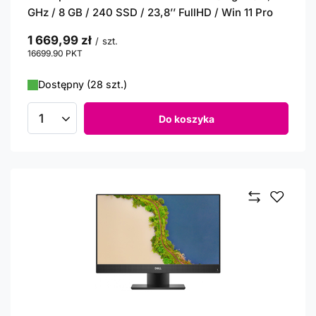
GHz / 8 GB / 240 SSD / 23,8’’ FullHD / Win 11 Pro
1 669,99 zł
/
szt.
16699.90
PKT
punktów
Dostępny (28 szt.)
Do koszyka
Ilość produktów