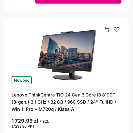
Nowość
Lenovo ThinkCentre TIO 24 Gen 3 Core i3 8100T
(8-gen.) 3,1 GHz / 32 GB / 960 SSD / 24’’ FullHD /
Win 11 Pro + M720q / Klasa A-
1 729,99 zł
/
szt.
17299.90
PKT
punktów