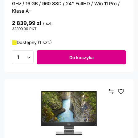
GHz / 16 GB / 960 SSD / 24’’ FullHD / Win 11 Pro /
Klasa A-
2 839,99 zł
/
szt.
32399.90
PKT
punktów
Dostępny (1 szt.)
Do koszyka
Ilość produktów