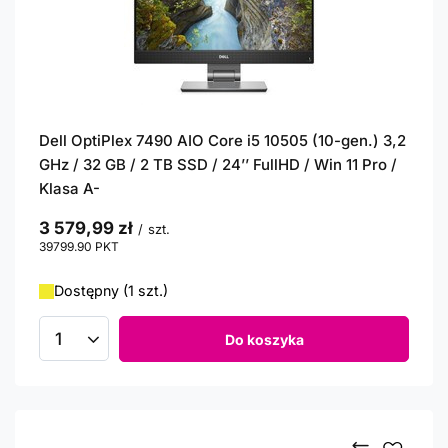
Dell OptiPlex 7490 AIO Core i5 10505 (10-gen.) 3,2
GHz / 32 GB / 2 TB SSD / 24’’ FullHD / Win 11 Pro /
Klasa A-
3 579,99 zł
/
szt.
39799.90
PKT
punktów
Dostępny (1 szt.)
Do koszyka
Ilość produktów