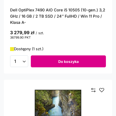
Dell OptiPlex 7490 AIO Core i5 10505 (10-gen.) 3,2
GHz / 16 GB / 2 TB SSD / 24’’ FullHD / Win 11 Pro /
Klasa A-
3 279,99 zł
/
szt.
36799.90
PKT
punktów
Dostępny (1 szt.)
Do koszyka
Ilość produktów