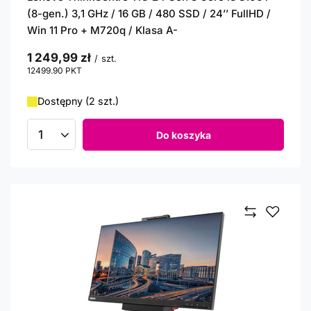
(8-gen.) 3,1 GHz / 16 GB / 480 SSD / 24’’ FullHD /
Win 11 Pro + M720q / Klasa A-
1 249,99 zł
/
szt.
12499.90
PKT
punktów
Dostępny (2 szt.)
Do koszyka
Ilość produktów