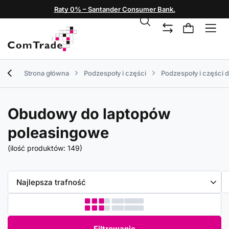
Raty 0% – Santander Consumer Bank.
Strona główna
Podzespoły i części
Podzespoły i części 
Obudowy do laptopów
poleasingowe
(ilość produktów:
149
)
Zmień sortowanie
Najlepsza trafność
Filtrowanie