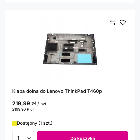
Klapa dolna do Lenovo ThinkPad T460p
219,99 zł
/
szt.
2199.90
PKT
punktów
Dostępny (1 szt.)
Do koszyka