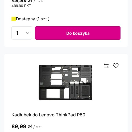
49,99 zł
/
szt.
499.90
PKT
punktów
Dostępny (1 szt.)
Do koszyka
Ilość produktów
Kadłubek do Lenovo ThinkPad P50
89,99 zł
/
szt.