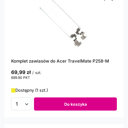
Komplet zawiasów do Acer TravelMate P258-M
69,99 zł
/
szt.
699.90
PKT
punktów
Dostępny (1 szt.)
Do koszyka
Ilość produktów