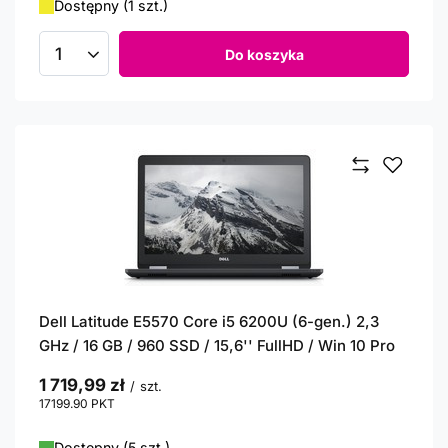
Dostępny (1 szt.)
Do koszyka
Ilość produktów
Dell Latitude E5570 Core i5 6200U (6-gen.) 2,3
GHz / 16 GB / 960 SSD / 15,6'' FullHD / Win 10 Pro
1 719,99 zł
/
szt.
17199.90
PKT
punktów
Dostępny (5 szt.)