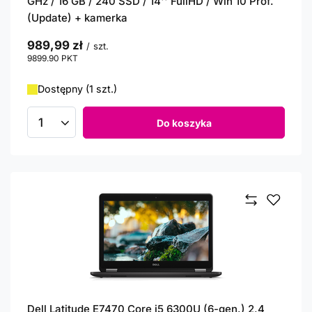
GHz / 16 GB / 240 SSD / 14'' FullHD / Win 10 Prof.
(Update) + kamerka
989,99 zł
/
szt.
9899.90
PKT
punktów
Dostępny (1 szt.)
Do koszyka
Ilość produktów
Dell Latitude E7470 Core i5 6300U (6-gen.) 2,4