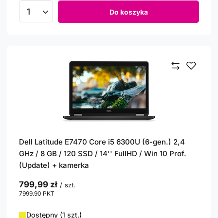
Do koszyka
Ilość produktów
Dell Latitude E7470 Core i5 6300U (6-gen.) 2,4
GHz / 8 GB / 120 SSD / 14'' FullHD / Win 10 Prof.
(Update) + kamerka
799,99 zł
/
szt.
7999.90
PKT
punktów
Dostępny (1 szt.)