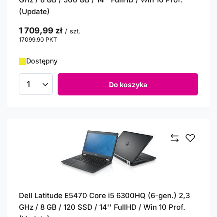
(Update)
1 709,99 zł
/
szt.
17099.90
PKT
punktów
Dostępny
Do koszyka
Ilość produktów
Dell Latitude E5470 Core i5 6300HQ (6-gen.) 2,3
GHz / 8 GB / 120 SSD / 14'' FullHD / Win 10 Prof.