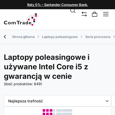
Raty 0% – Santander Consumer Bank.
Strona główna
Laptopy poleasingowe
Seria procesora
Laptopy poleasingowe i
używane Intel Core i5 z
gwarancją w cenie
(ilość produktów:
849
)
Zmień sortowanie
Najlepsza trafność