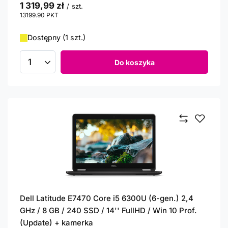
1 319,99 zł
/
szt.
13199.90
PKT
punktów
Dostępny (1 szt.)
Do koszyka
Ilość produktów
Dell Latitude E7470 Core i5 6300U (6-gen.) 2,4
GHz / 8 GB / 240 SSD / 14'' FullHD / Win 10 Prof.
(Update) + kamerka