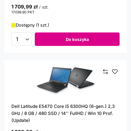
1 709,99 zł
/
szt.
17099.90
PKT
punktów
Dostępny (1 szt.)
Do koszyka
Ilość produktów
Dell Latitude E5470 Core i5 6300HQ (6-gen.) 2,3
GHz / 8 GB / 480 SSD / 14'' FullHD / Win 10 Prof.
(Update)