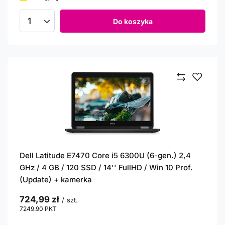
Do koszyka
Ilość produktów
Dell Latitude E7470 Core i5 6300U (6-gen.) 2,4
GHz / 4 GB / 120 SSD / 14'' FullHD / Win 10 Prof.
(Update) + kamerka
724,99 zł
/
szt.
7249.90
PKT
punktów