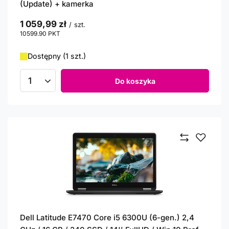
(Update) + kamerka
1 059,99 zł
/
szt.
10599.90
PKT
punktów
Dostępny (1 szt.)
Do koszyka
Ilość produktów
Dell Latitude E7470 Core i5 6300U (6-gen.) 2,4