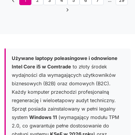
1
2
3
4
5
6
7
...
29
Używane laptopy poleasingowe i odnowione
Intel Core i5 w Comtrade
to złoty środek
wydajności dla wymagających użytkowników
biznesowych (B2B) oraz domowych (B2C).
Każdy komputer przechodzi profesjonalną
regenerację i wieloetapowy audyt techniczny.
Sprzęt posiada zainstalowany w pełni legalny
system
Windows 11
(wymagający modułu TPM
2.0, co gwarantuje pełne dostosowanie do
obsługi systemu
KSeF w 2026 roku
) oraz