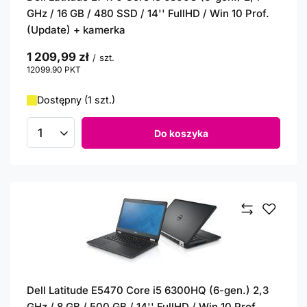
GHz / 16 GB / 480 SSD / 14'' FullHD / Win 10 Prof.
(Update) + kamerka
1 209,99 zł
/
szt.
12099.90
PKT
punktów
Dostępny (1 szt.)
Do koszyka
Ilość produktów
Dell Latitude E5470 Core i5 6300HQ (6-gen.) 2,3
GHz / 8 GB / 500 GB / 14'' FullHD / Win 10 Prof.