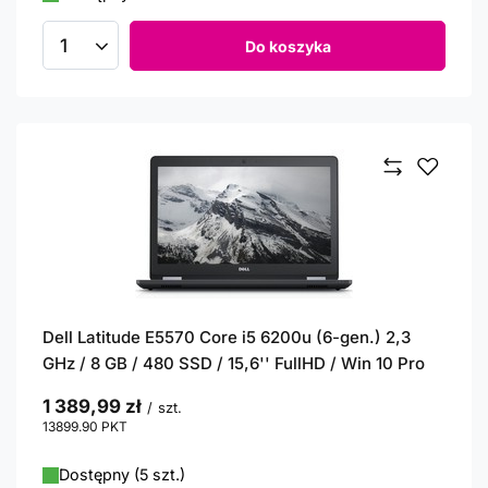
Do koszyka
Ilość produktów
Dell Latitude E5570 Core i5 6200u (6-gen.) 2,3
GHz / 8 GB / 480 SSD / 15,6'' FullHD / Win 10 Pro
1 389,99 zł
/
szt.
13899.90
PKT
punktów
Dostępny (5 szt.)