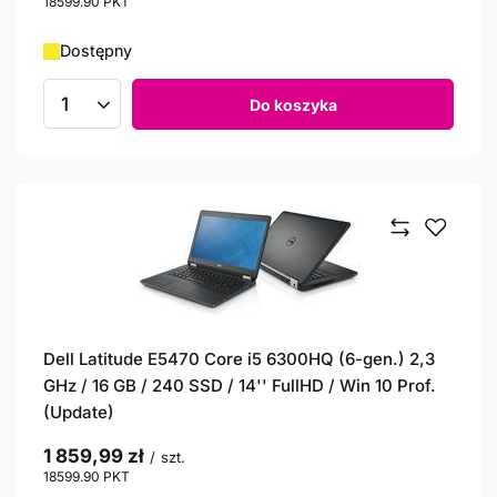
18599.90
PKT
punktów
Dostępny
Do koszyka
Ilość produktów
Dell Latitude E5470 Core i5 6300HQ (6-gen.) 2,3
GHz / 16 GB / 240 SSD / 14'' FullHD / Win 10 Prof.
(Update)
1 859,99 zł
/
szt.
18599.90
PKT
punktów