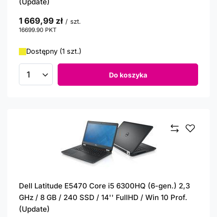
(Update)
1 669,99 zł
/
szt.
16699.90
PKT
punktów
Dostępny (1 szt.)
Do koszyka
Ilość produktów
Dell Latitude E5470 Core i5 6300HQ (6-gen.) 2,3
GHz / 8 GB / 240 SSD / 14'' FullHD / Win 10 Prof.
(Update)