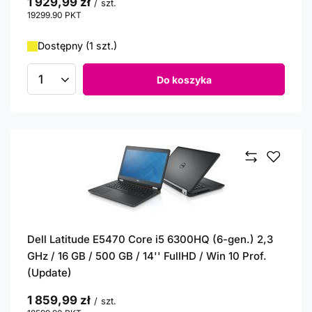
1 929,99 zł
/
szt.
19299.90
PKT
punktów
Dostępny (1 szt.)
Do koszyka
Ilość produktów
Dell Latitude E5470 Core i5 6300HQ (6-gen.) 2,3
GHz / 16 GB / 500 GB / 14'' FullHD / Win 10 Prof.
(Update)
1 859,99 zł
/
szt.