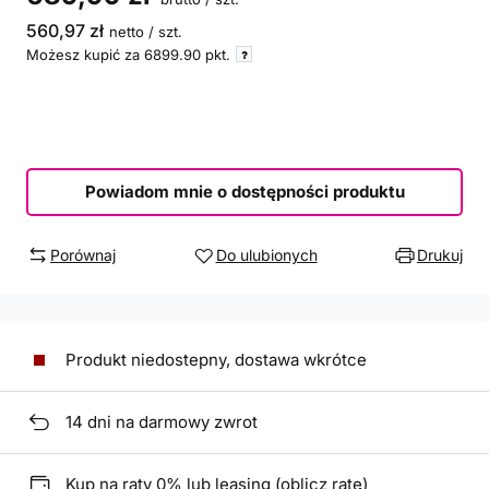
560,97 zł
netto
/
szt.
Możesz kupić za
6899.90
pkt.
Powiadom mnie o dostępności produktu
Porównaj
Do ulubionych
Drukuj
Produkt niedostepny, dostawa wkrótce
14
dni na darmowy zwrot
Kup na raty 0% lub leasing (
oblicz ratę
)