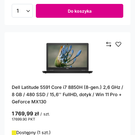
Do koszyka
Ilość produktów
Dell Latitude 5591 Core i7 8850H (8-gen.) 2,6 GHz /
8 GB / 480 SSD / 15,6'' FullHD, dotyk / Win 11 Pro +
GeForce MX130
1 769,99 zł
/
szt.
17699.90
PKT
punktów
Dostępny (1 szt.)