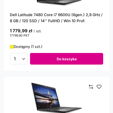
Dell Latitude 7480 Core i7 6600U (6gen.) 2,8 GHz /
8 GB / 120 SSD / 14'' FullHD / Win 10 Prof.
1 779,99 zł
/
szt.
17799.90
PKT
punktów
Dostępny (1 szt.)
Do koszyka
Ilość produktów