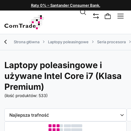
Raty 0% – Santander Consumer Bank.
Strona główna
Laptopy poleasingowe
Seria procesora
Laptopy poleasingowe i
używane Intel Core i7 (Klasa
Premium)
(ilość produktów:
533
)
Zmień sortowanie
Najlepsza trafność