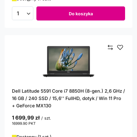
Do koszyka
Ilość produktów
Dell Latitude 5591 Core i7 8850H (8-gen.) 2,6 GHz /
16 GB / 240 SSD / 15,6'' FullHD, dotyk / Win 11 Pro
+ GeForce MX130
1 699,99 zł
/
szt.
16999.90
PKT
punktów
Dostępny (1 szt.)