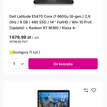
Dell Latitude E5470 Core i7 6600u (6-gen.) 2,6
GHz / 8 GB / 480 SSD / 14'' FullHD / Win 10 Prof.
(Update) + Radeon R7 M360 / Klasa A-
1 679,99 zł
/
szt.
16799.90
PKT
punktów
Dostępny (1 szt.)
Do koszyka
Ilość produktów