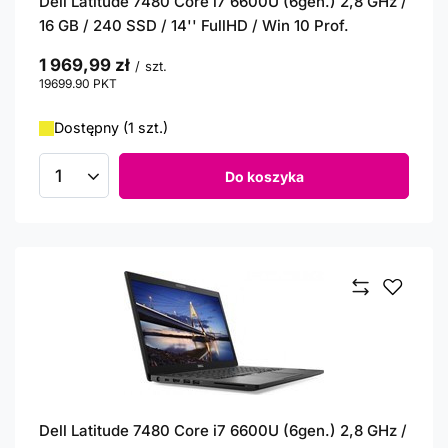
Dell Latitude 7480 Core i7 6600U (6gen.) 2,8 GHz /
16 GB / 240 SSD / 14'' FullHD / Win 10 Prof.
1 969,99 zł
/
szt.
19699.90
PKT
punktów
Dostępny (1 szt.)
Do koszyka
Ilość produktów
Dell Latitude 7480 Core i7 6600U (6gen.) 2,8 GHz /