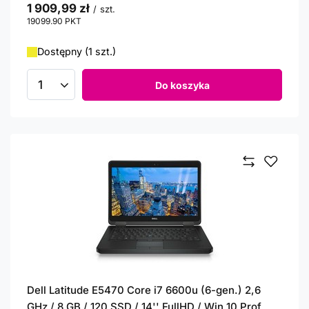
1 909,99 zł
/
szt.
19099.90
PKT
punktów
Dostępny (1 szt.)
Do koszyka
Ilość produktów
Dell Latitude E5470 Core i7 6600u (6-gen.) 2,6
GHz / 8 GB / 120 SSD / 14'' FullHD / Win 10 Prof.