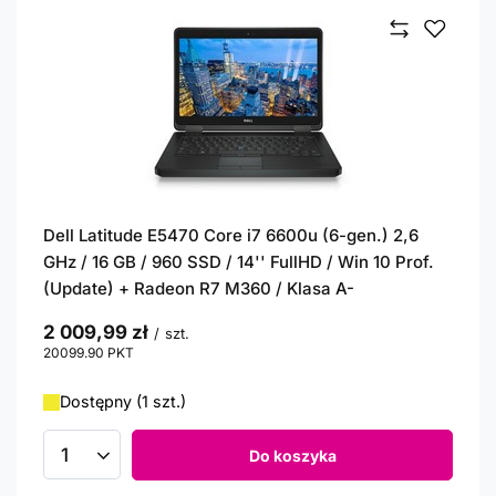
Dell Latitude E5470 Core i7 6600u (6-gen.) 2,6
GHz / 16 GB / 960 SSD / 14'' FullHD / Win 10 Prof.
(Update) + Radeon R7 M360 / Klasa A-
2 009,99 zł
/
szt.
20099.90
PKT
punktów
Dostępny (1 szt.)
Do koszyka
Ilość produktów