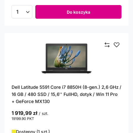
Do koszyka
Ilość produktów
Dell Latitude 5591 Core i7 8850H (8-gen.) 2,6 GHz /
16 GB / 480 SSD / 15,6'' FullHD, dotyk / Win 11 Pro
+ GeForce MX130
1 919,99 zł
/
szt.
19199.90
PKT
punktów
Dostępny (1 szt.)