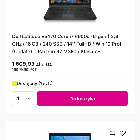
Dell Latitude E5470 Core i7 6600u (6-gen.) 2,6
GHz / 16 GB / 240 SSD / 14'' FullHD / Win 10 Prof.
(Update) + Radeon R7 M360 / Klasa A-
1 609,99 zł
/
szt.
16099.90
PKT
punktów
Dostępny (1 szt.)
Do koszyka
Ilość produktów