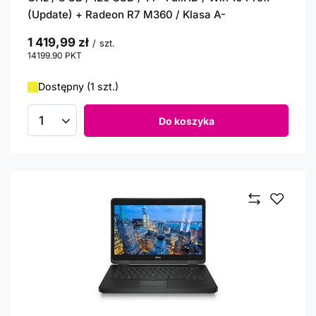
(Update) + Radeon R7 M360 / Klasa A-
1 419,99 zł
/
szt.
14199.90
PKT
punktów
Dostępny (1 szt.)
Do koszyka
Ilość produktów