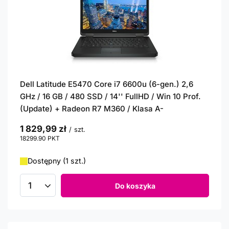
Dell Latitude E5470 Core i7 6600u (6-gen.) 2,6
GHz / 16 GB / 480 SSD / 14'' FullHD / Win 10 Prof.
(Update) + Radeon R7 M360 / Klasa A-
1 829,99 zł
/
szt.
18299.90
PKT
punktów
Dostępny (1 szt.)
Do koszyka
Ilość produktów