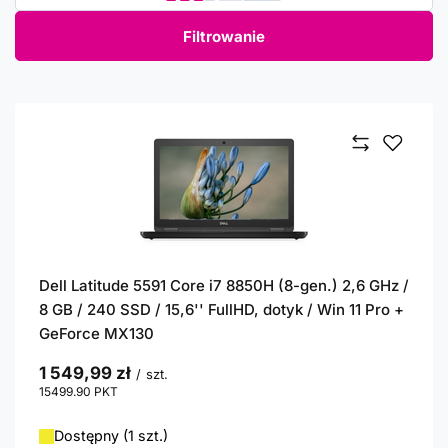
Filtrowanie
Dell Latitude 5591 Core i7 8850H (8-gen.) 2,6 GHz /
8 GB / 240 SSD / 15,6'' FullHD, dotyk / Win 11 Pro +
GeForce MX130
1 549,99 zł
/
szt.
15499.90
PKT
punktów
Dostępny (1 szt.)