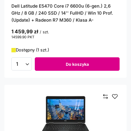
Dell Latitude E5470 Core i7 6600u (6-gen.) 2,6
GHz / 8 GB / 240 SSD / 14'' FullHD / Win 10 Prof.
(Update) + Radeon R7 M360 / Klasa A-
1 459,99 zł
/
szt.
14599.90
PKT
punktów
Dostępny (1 szt.)
Do koszyka
Ilość produktów