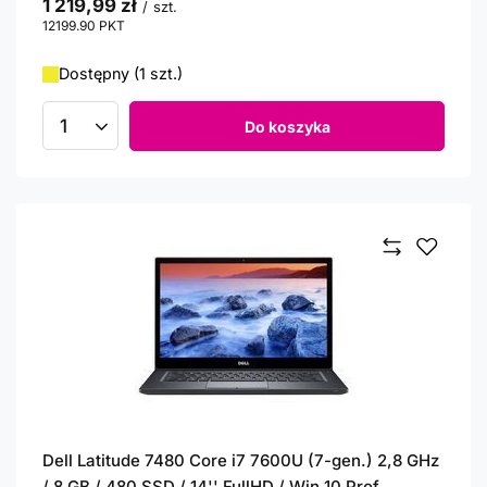
1 219,99 zł
/
szt.
12199.90
PKT
punktów
Dostępny (1 szt.)
Do koszyka
Ilość produktów
Dell Latitude 7480 Core i7 7600U (7-gen.) 2,8 GHz
/ 8 GB / 480 SSD / 14'' FullHD / Win 10 Prof.