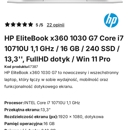
22 opinii
5 /5
HP EliteBook x360 1030 G7 Core i7
10710U 1,1 GHz / 16 GB / 240 SSD /
13,3'', FullHD dotyk / Win 11 Pro
Kod produktu
47387
HP EliteBook x360 1030 G7 to nowoczesny i wszechstronny
laptop, który łączy w sobie wydajność, mobilność oraz
funkcjonalność dotykowego ekranu.
Procesor:
INTEL Core i7 10710U 1,1 GHz
Przekątna ekranu:
13,3"
Rozdzielczość ekranu (px):
1920 x 1080, dotykowa
Pamięć operacyjna:
16 GB