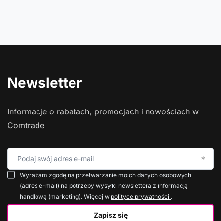
HP EliteDesk 800 G5 Tower Core i5 9500 (9-gen.)
3,0 GHz / 32 GB / 960 SSD / Win 11 Pro
2 129,99 zł
/
szt.
21299.9
pkt
punktów
Do koszyka