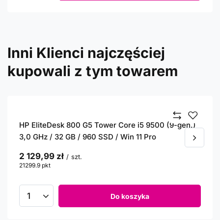
Dysk SSD NVMe / Kioxia BG6 KBG6AZNV512G /
512 GB / M.2 2280 PCIe 4.0
389,99 zł
/
szt.
Do koszyka
Inni Klienci najczęściej
kupowali z tym towarem