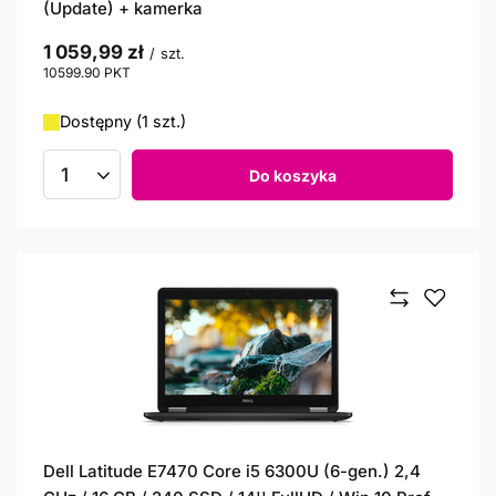
(Update) + kamerka
1 059,99 zł
/
szt.
10599.90
PKT
punktów
Dostępny (1 szt.)
Do koszyka
Ilość produktów
Dell Latitude E7470 Core i5 6300U (6-gen.) 2,4