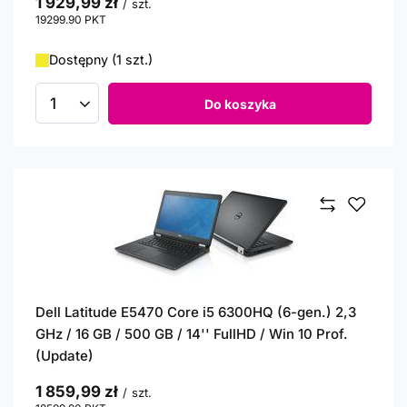
1 929,99 zł
/
szt.
19299.90
PKT
punktów
Dostępny (1 szt.)
Do koszyka
Ilość produktów
Dell Latitude E5470 Core i5 6300HQ (6-gen.) 2,3
GHz / 16 GB / 500 GB / 14'' FullHD / Win 10 Prof.
(Update)
1 859,99 zł
/
szt.