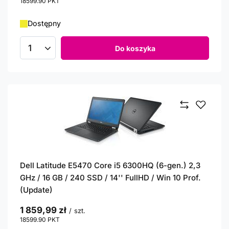
18599.90
PKT
punktów
Dostępny
Do koszyka
Ilość produktów
Dell Latitude E5470 Core i5 6300HQ (6-gen.) 2,3
GHz / 16 GB / 240 SSD / 14'' FullHD / Win 10 Prof.
(Update)
1 859,99 zł
/
szt.
18599.90
PKT
punktów