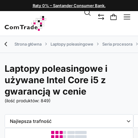
Raty 0% – Santander Consumer Bank.
Strona główna
Laptopy poleasingowe
Seria procesora
Laptopy poleasingowe i
używane Intel Core i5 z
gwarancją w cenie
(ilość produktów:
849
)
Zmień sortowanie
Najlepsza trafność