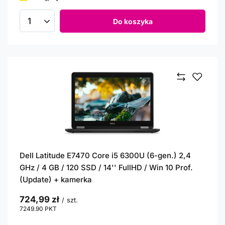
Do koszyka
Ilość produktów
Dell Latitude E7470 Core i5 6300U (6-gen.) 2,4
GHz / 4 GB / 120 SSD / 14'' FullHD / Win 10 Prof.
(Update) + kamerka
724,99 zł
/
szt.
7249.90
PKT
punktów