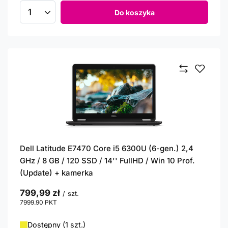
Do koszyka
Ilość produktów
Dell Latitude E7470 Core i5 6300U (6-gen.) 2,4
GHz / 8 GB / 120 SSD / 14'' FullHD / Win 10 Prof.
(Update) + kamerka
799,99 zł
/
szt.
7999.90
PKT
punktów
Dostępny (1 szt.)