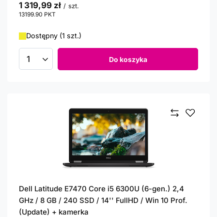
1 319,99 zł
/
szt.
13199.90
PKT
punktów
Dostępny (1 szt.)
Do koszyka
Ilość produktów
Dell Latitude E7470 Core i5 6300U (6-gen.) 2,4
GHz / 8 GB / 240 SSD / 14'' FullHD / Win 10 Prof.
(Update) + kamerka