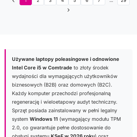
1
2
3
4
5
6
7
...
29
Używane laptopy poleasingowe i odnowione
Intel Core i5 w Comtrade
to złoty środek
wydajności dla wymagających użytkowników
biznesowych (B2B) oraz domowych (B2C).
Każdy komputer przechodzi profesjonalną
regenerację i wieloetapowy audyt techniczny.
Sprzęt posiada zainstalowany w pełni legalny
system
Windows 11
(wymagający modułu TPM
2.0, co gwarantuje pełne dostosowanie do
obsługi systemu
KSeF w 2026 roku
) oraz