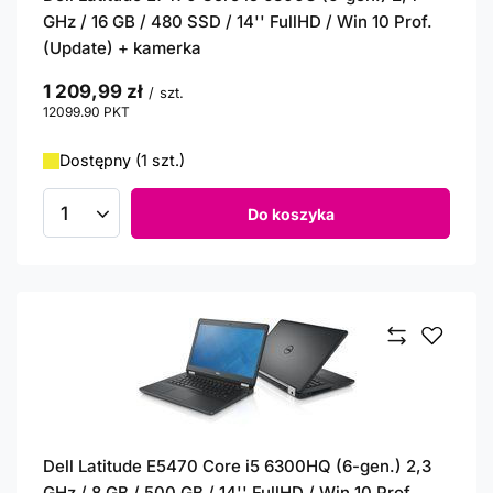
GHz / 16 GB / 480 SSD / 14'' FullHD / Win 10 Prof.
(Update) + kamerka
1 209,99 zł
/
szt.
12099.90
PKT
punktów
Dostępny (1 szt.)
Do koszyka
Ilość produktów
Dell Latitude E5470 Core i5 6300HQ (6-gen.) 2,3
GHz / 8 GB / 500 GB / 14'' FullHD / Win 10 Prof.