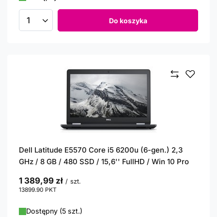
Do koszyka
Ilość produktów
Dell Latitude E5570 Core i5 6200u (6-gen.) 2,3
GHz / 8 GB / 480 SSD / 15,6'' FullHD / Win 10 Pro
1 389,99 zł
/
szt.
13899.90
PKT
punktów
Dostępny (5 szt.)