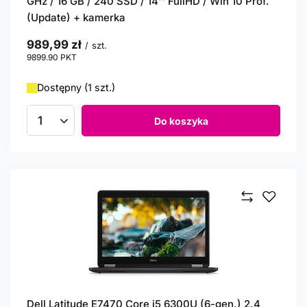
GHz / 16 GB / 240 SSD / 14'' FullHD / Win 10 Prof.
(Update) + kamerka
989,99 zł
/
szt.
9899.90
PKT
punktów
Dostępny (1 szt.)
Do koszyka
Ilość produktów
Dell Latitude E7470 Core i5 6300U (6-gen.) 2,4