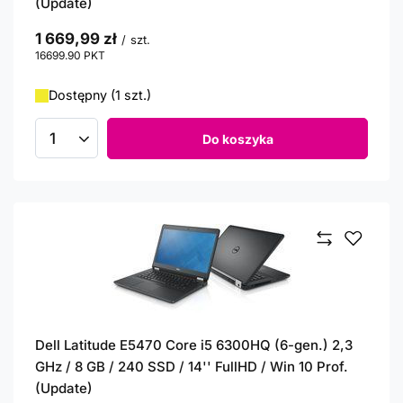
(Update)
1 669,99 zł
/
szt.
16699.90
PKT
punktów
Dostępny (1 szt.)
Do koszyka
Ilość produktów
Dell Latitude E5470 Core i5 6300HQ (6-gen.) 2,3
GHz / 8 GB / 240 SSD / 14'' FullHD / Win 10 Prof.
(Update)