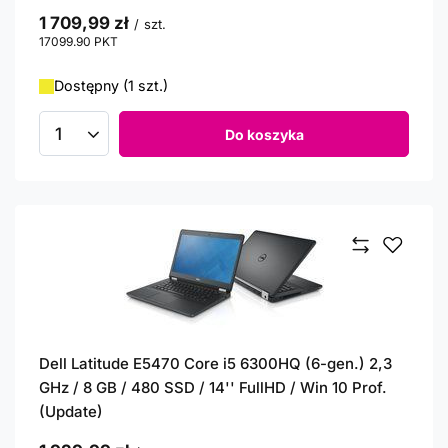
1 709,99 zł
/
szt.
17099.90
PKT
punktów
Dostępny (1 szt.)
Do koszyka
Ilość produktów
Dell Latitude E5470 Core i5 6300HQ (6-gen.) 2,3
GHz / 8 GB / 480 SSD / 14'' FullHD / Win 10 Prof.
(Update)