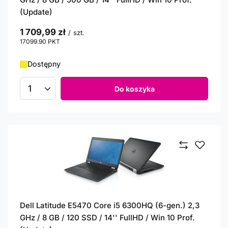
(Update)
1 709,99 zł
/
szt.
17099.90
PKT
punktów
Dostępny
Do koszyka
Ilość produktów
Dell Latitude E5470 Core i5 6300HQ (6-gen.) 2,3
GHz / 8 GB / 120 SSD / 14'' FullHD / Win 10 Prof.