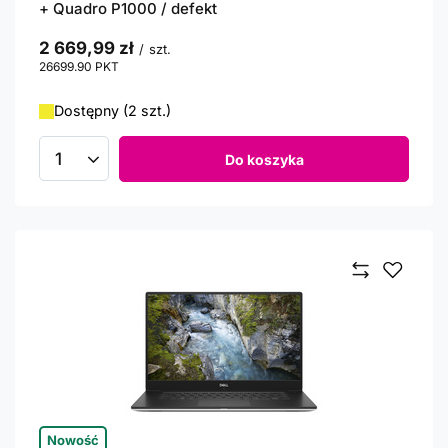
+ Quadro P1000 / defekt
2 669,99 zł
/
szt.
26699.90
PKT
punktów
Dostępny (2 szt.)
Do koszyka
Ilość produktów
Nowość