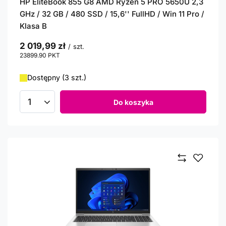
HP EliteBook 855 G8 AMD Ryzen 5 PRO 5650U 2,3
GHz / 32 GB / 480 SSD / 15,6'' FullHD / Win 11 Pro /
Klasa B
2 019,99 zł
/
szt.
23899.90
PKT
punktów
Dostępny (3 szt.)
Do koszyka
Ilość produktów