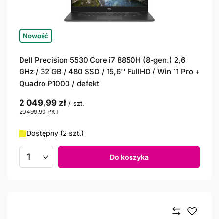
Nowość
Dell Precision 5530 Core i7 8850H (8-gen.) 2,6
GHz / 32 GB / 480 SSD / 15,6'' FullHD / Win 11 Pro +
Quadro P1000 / defekt
2 049,99 zł
/
szt.
20499.90
PKT
punktów
Dostępny (2 szt.)
Do koszyka
Ilość produktów