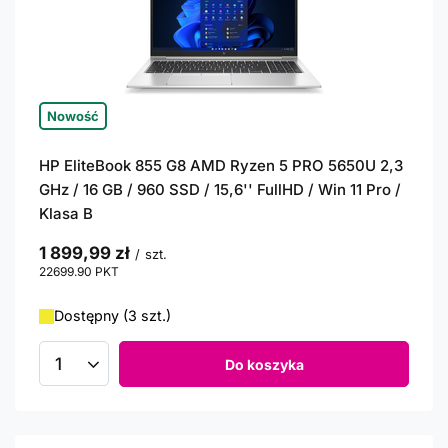
Nowość
HP EliteBook 855 G8 AMD Ryzen 5 PRO 5650U 2,3
GHz / 16 GB / 960 SSD / 15,6'' FullHD / Win 11 Pro /
Klasa B
1 899,99 zł
/
szt.
22699.90
PKT
punktów
Dostępny (3 szt.)
Do koszyka
Ilość produktów