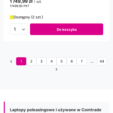
1 749,99 zł
/
szt.
17499.90
PKT
punktów
Dostępny (2 szt.)
Do koszyka
Ilość produktów
1
2
3
4
5
6
7
...
44
Laptopy poleasingowe i używane w Comtrade