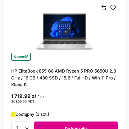
Nowość
HP EliteBook 855 G8 AMD Ryzen 5 PRO 5650U 2,3
GHz / 16 GB / 480 SSD / 15,6'' FullHD / Win 11 Pro /
Klasa B
1 719,99 zł
/
szt.
20899.90
PKT
punktów
Dostępny (3 szt.)
Do koszyka