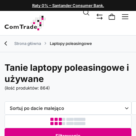
Raty 0% – Santander Consumer Bank.
Strona główna
Laptopy poleasingowe
Tanie laptopy poleasingowe i
używane
(ilość produktów:
864
)
Zmień sortowanie
Sortuj po dacie malejąco
Filtrowanie