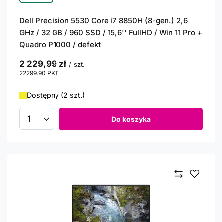
Dell Precision 5530 Core i7 8850H (8-gen.) 2,6
GHz / 32 GB / 960 SSD / 15,6'' FullHD / Win 11 Pro +
Quadro P1000 / defekt
2 229,99 zł
/
szt.
22299.90
PKT
punktów
Dostępny (2 szt.)
Do koszyka
Ilość produktów