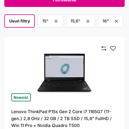
Usuń filtry
Usuń filtr
15"
Usuń filtr
15,6"
Usuń filtr
16"
Nowość
Lenovo ThinkPad P15s Gen 2 Core i7 1165G7 (11-
gen.) 2,8 GHz / 32 GB / 2 TB SSD / 15,6" FullHD /
Win 11 Pro + Nvidia Quadro T500