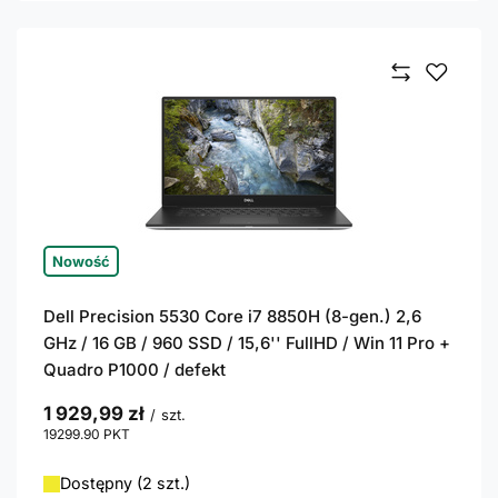
Nowość
Dell Precision 5530 Core i7 8850H (8-gen.) 2,6
GHz / 16 GB / 960 SSD / 15,6'' FullHD / Win 11 Pro +
Quadro P1000 / defekt
1 929,99 zł
/
szt.
19299.90
PKT
punktów
Dostępny (2 szt.)