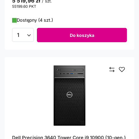
5 519,96 zł
/
szt.
55199.60
PKT
punktów
Dostępny (4 szt.)
Do koszyka
Ilość produktów
Dell Precision 3640 Tower Core i9 10900 (10-gen.)