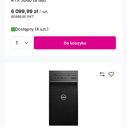
RTX 5060 [8 GB]
6 099,99 zł
/
szt.
60999.90
PKT
punktów
Dostępny (4 szt.)
Do koszyka
Ilość produktów