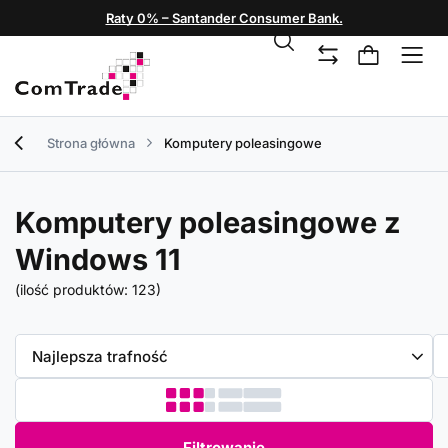
Raty 0% – Santander Consumer Bank.
Strona główna
Komputery poleasingowe
Komputery poleasingowe z
Windows 11
(ilość produktów:
123
)
Zmień sortowanie
Najlepsza trafność
Filtrowanie