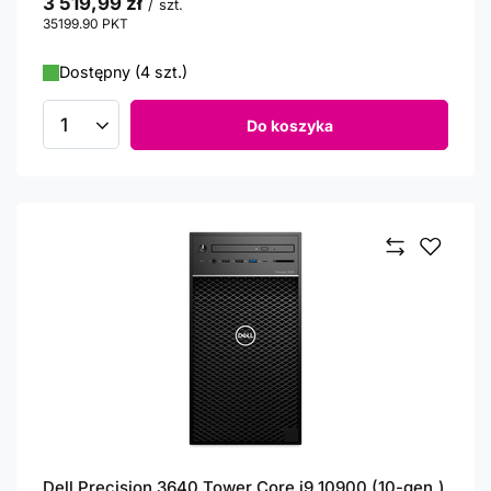
3 519,99 zł
/
szt.
35199.90
PKT
punktów
Dostępny (4 szt.)
Do koszyka
Ilość produktów
Dell Precision 3640 Tower Core i9 10900 (10-gen.)