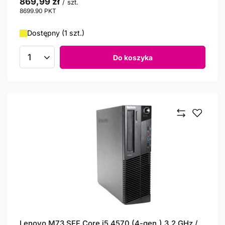
869,99 zł
/
szt.
8699.90
PKT
punktów
Dostępny (1 szt.)
Do koszyka
Ilość produktów
Lenovo M73 SFF Core i5 4570 (4-gen.) 3,2 GHz /