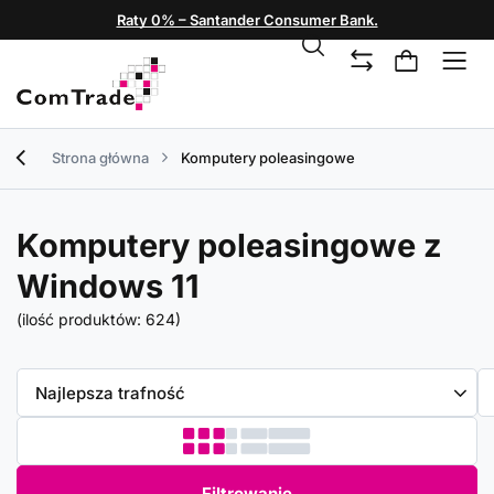
Raty 0% – Santander Consumer Bank.
Strona główna
Komputery poleasingowe
Komputery poleasingowe z
Windows 11
(ilość produktów:
624
)
Zmień sortowanie
Najlepsza trafność
Filtrowanie