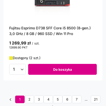
Fujitsu Esprimo D738 SFF Core i5 8500 (8-gen.)
3,0 GHz / 8 GB / 960 SSD / Win 11 Pro
1 269,99 zł
/
szt.
12699.90
PKT
punktów
Dostępny (2 szt.)
Do koszyka
Ilość produktów
1
2
3
4
5
6
7
...
21