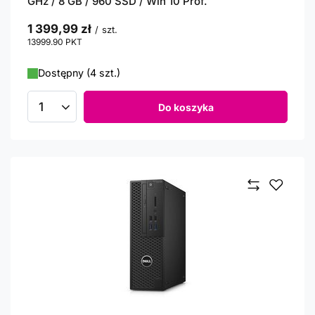
GHz / 8 GB / 960 SSD / Win 10 Prof.
1 399,99 zł
/
szt.
13999.90
PKT
punktów
Dostępny (4 szt.)
Do koszyka
Ilość produktów