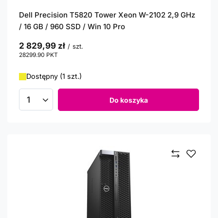
Dell Precision T5820 Tower Xeon W-2102 2,9 GHz
/ 16 GB / 960 SSD / Win 10 Pro
2 829,99 zł
/
szt.
28299.90
PKT
punktów
Dostępny (1 szt.)
Do koszyka
Ilość produktów