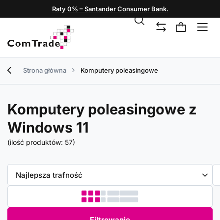
Raty 0% – Santander Consumer Bank.
Strona główna
Komputery poleasingowe
Komputery poleasingowe z
Windows 11
(ilość produktów:
57
)
Zmień sortowanie
Najlepsza trafność
Filtrowanie