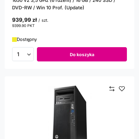
1650 v2 3,5 GHz (6 rdzeni) / 16 GB / 240 SSD /
DVD-RW / Win 10 Prof. (Update)
939,99 zł
/
szt.
9399.90
PKT
punktów
Dostępny
Do koszyka
Ilość produktów