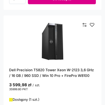
Ilość produktów
Dell Precision T5820 Tower Xeon W-2123 3,6 GHz
/ 16 GB / 960 SSD / Win 10 Pro + FirePro W8100
3 599,98 zł
/
szt.
35999.80
PKT
punktów
Dostępny (1 szt.)