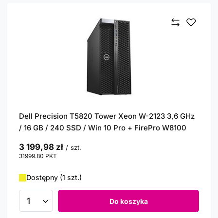
Dell Precision T5820 Tower Xeon W-2123 3,6 GHz
/ 16 GB / 240 SSD / Win 10 Pro + FirePro W8100
3 199,98 zł
/
szt.
31999.80
PKT
punktów
Dostępny (1 szt.)
Do koszyka
Ilość produktów