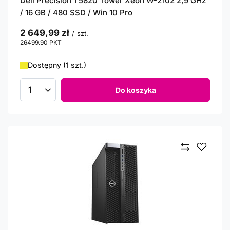
Dell Precision T5820 Tower Xeon W-2102 2,9 GHz
/ 16 GB / 480 SSD / Win 10 Pro
2 649,99 zł
/
szt.
26499.90
PKT
punktów
Dostępny (1 szt.)
Do koszyka
Ilość produktów