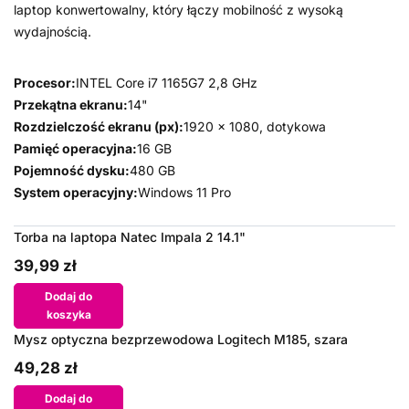
laptop konwertowalny, który łączy mobilność z wysoką
wydajnością.
Procesor:
INTEL Core i7 1165G7 2,8 GHz
Przekątna ekranu:
14"
Rozdzielczość ekranu (px):
1920 x 1080, dotykowa
Pamięć operacyjna:
16 GB
Pojemność dysku:
480 GB
System operacyjny:
Windows 11 Pro
Torba na laptopa Natec Impala 2 14.1"
39,99 zł
Dodaj do
koszyka
Mysz optyczna bezprzewodowa Logitech M185, szara
49,28 zł
Dodaj do