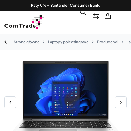
Raty 0% – Santander Consumer Bank.
Strona główna
Laptopy poleasingowe
Producenci
La