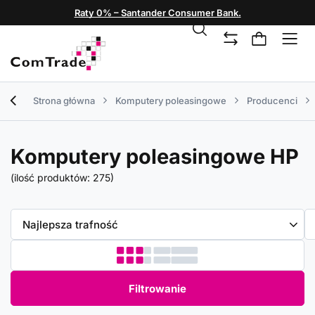
Raty 0% – Santander Consumer Bank.
Strona główna
Komputery poleasingowe
Producenci
Komputery poleasingowe HP
(ilość produktów:
275
)
Zmień sortowanie
Najlepsza trafność
Filtrowanie