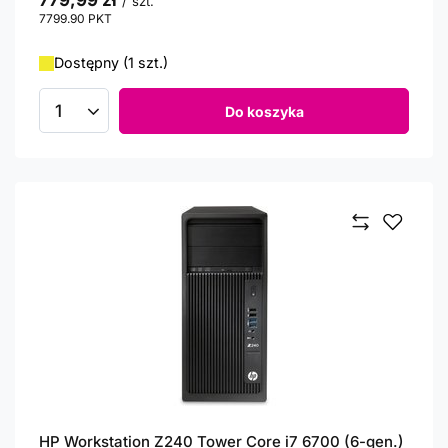
779,99 zł
/
szt.
7799.90
PKT
punktów
Dostępny (1 szt.)
Do koszyka
Ilość produktów
HP Workstation Z240 Tower Core i7 6700 (6-gen.)