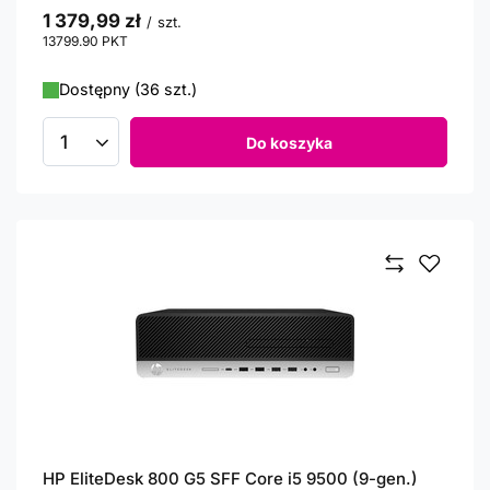
1 379,99 zł
/
szt.
13799.90
PKT
punktów
Dostępny (36 szt.)
Do koszyka
Ilość produktów
HP EliteDesk 800 G5 SFF Core i5 9500 (9-gen.)