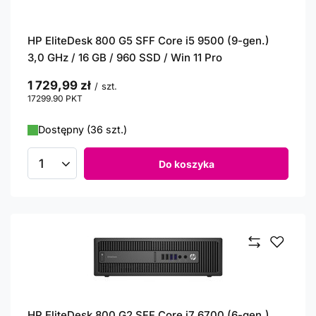
HP EliteDesk 800 G5 SFF Core i5 9500 (9-gen.)
3,0 GHz / 16 GB / 960 SSD / Win 11 Pro
1 729,99 zł
/
szt.
17299.90
PKT
punktów
Dostępny (36 szt.)
Do koszyka
Ilość produktów
HP EliteDesk 800 G2 SFF Core i7 6700 (6-gen.)