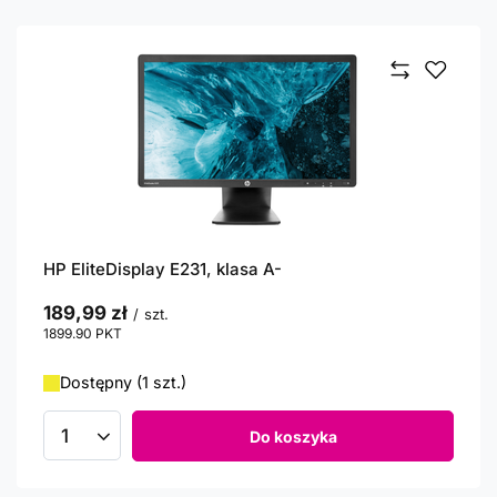
HP EliteDisplay E231, klasa A-
189,99 zł
/
szt.
1899.90
PKT
punktów
Dostępny (1 szt.)
Do koszyka
Ilość produktów