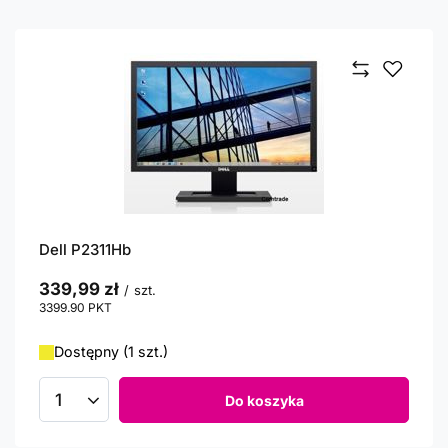
Dell P2311Hb
339,99 zł
/
szt.
3399.90
PKT
punktów
Dostępny (1 szt.)
Do koszyka
Ilość produktów