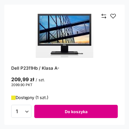
Dell P2311Hb / Klasa A-
209,99 zł
/
szt.
2099.90
PKT
punktów
Dostępny (1 szt.)
Do koszyka
Ilość produktów