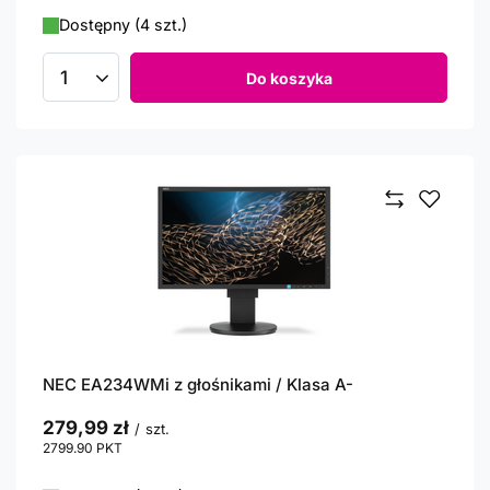
Dostępny (4 szt.)
Do koszyka
Ilość produktów
NEC EA234WMi z głośnikami / Klasa A-
279,99 zł
/
szt.
2799.90
PKT
punktów