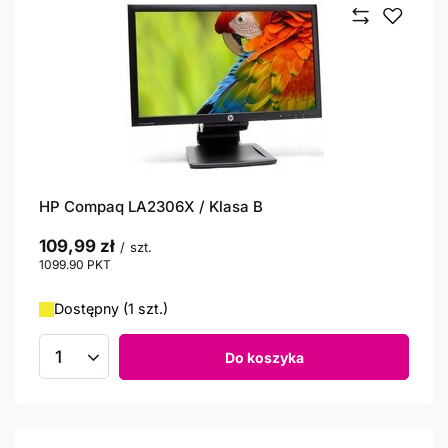
HP Compaq LA2306X / Klasa B
109,99 zł
/
szt.
1099.90
PKT
punktów
Dostępny (1 szt.)
Do koszyka
Ilość produktów