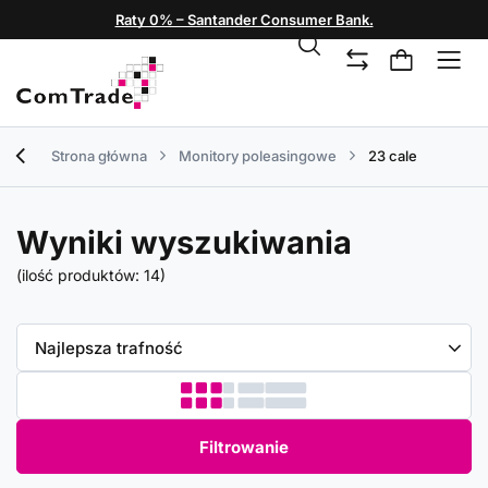
Raty 0% – Santander Consumer Bank.
Strona główna
Monitory poleasingowe
23 cale
Wyniki wyszukiwania
(ilość produktów:
14
)
Zmień sortowanie
Najlepsza trafność
Filtrowanie