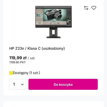
HP Z23n / Klasa C (uszkodzony)
119,99 zł
/
szt.
1199.90
PKT
punktów
Dostępny (1 szt.)
Do koszyka
Ilość produktów