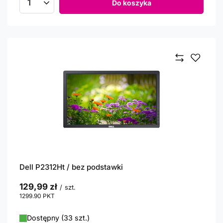
Do koszyka
Ilość produktów
Dell P2312Ht / bez podstawki
129,99 zł
/
szt.
1299.90
PKT
punktów
Dostępny (33 szt.)