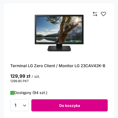
Terminal LG Zero Client / Monitor LG 23CAV42K-B
129,99 zł
/
szt.
1299.90
PKT
punktów
Dostępny (94 szt.)
Do koszyka
Ilość produktów