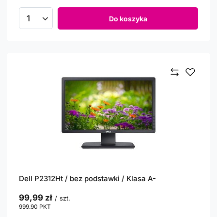
Do koszyka
Ilość produktów
Dell P2312Ht / bez podstawki / Klasa A-
99,99 zł
/
szt.
999.90
PKT
punktów