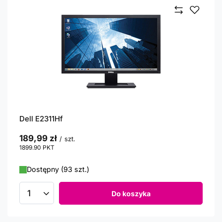
Dell E2311Hf
189,99 zł
/
szt.
1899.90
PKT
punktów
Dostępny (93 szt.)
Do koszyka
Ilość produktów