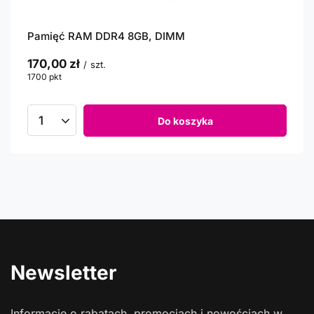
Pamięć RAM DDR4 8GB, DIMM
170,00 zł
/
szt.
1700
pkt
punktów
Do koszyka
Newsletter
Informacje o rabatach, promocjach i nowościach w