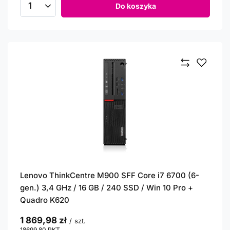
Do koszyka
Ilość produktów
Lenovo ThinkCentre M900 SFF Core i7 6700 (6-
gen.) 3,4 GHz / 16 GB / 240 SSD / Win 10 Pro +
Quadro K620
1 869,98 zł
/
szt.
18699.80
PKT
punktów