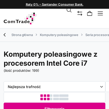
Raty 0% – Santander Consumer Bank.
Strona główna
Komputery poleasingowe
Seria procesor
Komputery poleasingowe z
procesorem Intel Core i7
(ilość produktów:
199
)
Zmień sortowanie
Najlepsza trafność
Filtrowanie