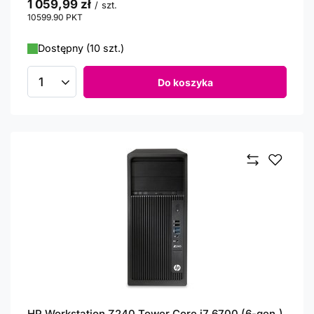
1 059,99 zł
/
szt.
10599.90
PKT
punktów
Dostępny (10 szt.)
Do koszyka
Ilość produktów
HP Workstation Z240 Tower Core i7 6700 (6-gen.)