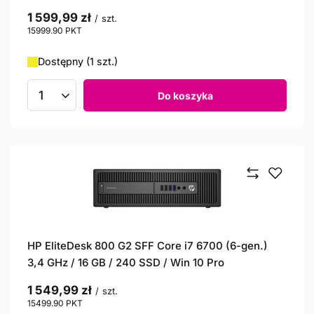
1 599,99 zł
/
szt.
15999.90
PKT
punktów
Dostępny (1 szt.)
Do koszyka
Ilość produktów
HP EliteDesk 800 G2 SFF Core i7 6700 (6-gen.)
3,4 GHz / 16 GB / 240 SSD / Win 10 Pro
1 549,99 zł
/
szt.
15499.90
PKT
punktów