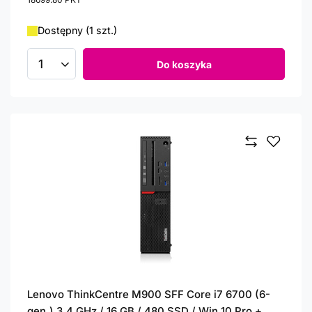
Dostępny (1 szt.)
Do koszyka
Ilość produktów
Lenovo ThinkCentre M900 SFF Core i7 6700 (6-
gen.) 3,4 GHz / 16 GB / 480 SSD / Win 10 Pro +