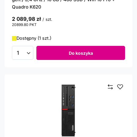
Quadro K620
2 089,98 zł
/
szt.
20899.80
PKT
punktów
Dostępny (1 szt.)
Do koszyka
Ilość produktów