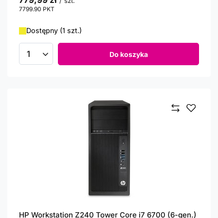
779,99 zł
/
szt.
7799.90
PKT
punktów
Dostępny (1 szt.)
Do koszyka
Ilość produktów
HP Workstation Z240 Tower Core i7 6700 (6-gen.)