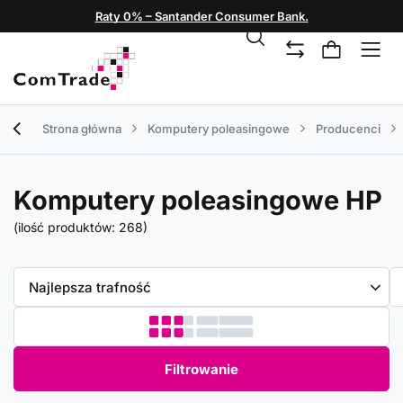
Raty 0% – Santander Consumer Bank.
Strona główna
Komputery poleasingowe
Producenci
Komputery poleasingowe HP
(ilość produktów:
268
)
Zmień sortowanie
Najlepsza trafność
Filtrowanie