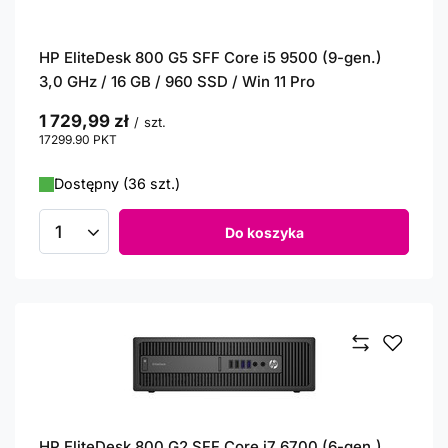
HP EliteDesk 800 G5 SFF Core i5 9500 (9-gen.)
3,0 GHz / 16 GB / 960 SSD / Win 11 Pro
1 729,99 zł
/
szt.
17299.90
PKT
punktów
Dostępny (36 szt.)
Do koszyka
Ilość produktów
HP EliteDesk 800 G2 SFF Core i7 6700 (6-gen.)