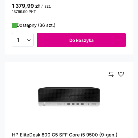
1 379,99 zł
/
szt.
13799.90
PKT
punktów
Dostępny (36 szt.)
Do koszyka
Ilość produktów
HP EliteDesk 800 G5 SFF Core i5 9500 (9-gen.)