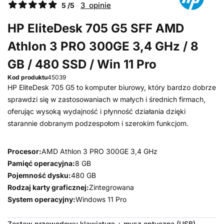
3 opinie
5 /5
HP EliteDesk 705 G5 SFF AMD
Athlon 3 PRO 300GE 3,4 GHz / 8
GB / 480 SSD / Win 11 Pro
Kod produktu
45039
HP EliteDesk 705 G5 to komputer biurowy, który bardzo dobrze
sprawdzi się w zastosowaniach w małych i średnich firmach,
oferując wysoką wydajność i płynność działania dzięki
starannie dobranym podzespołom i szerokim funkcjom.
Procesor:
AMD Athlon 3 PRO 300GE 3,4 GHz
Pamięć operacyjna:
8 GB
Pojemność dysku:
480 GB
Rodzaj karty graficznej:
Zintegrowana
System operacyjny:
Windows 11 Pro
Zestaw przewodowy klawiatura + mysz optyczna (USB)