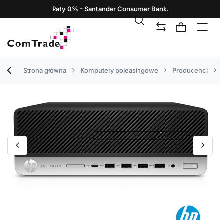
Raty 0% – Santander Consumer Bank.
Strona główna
Komputery poleasingowe
Producenci