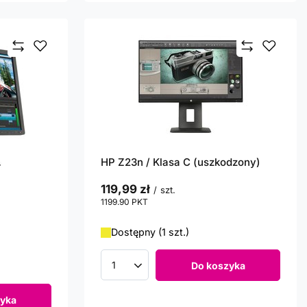
HP Z23n / Klasa C (uszkodzony)
119,99 zł
/
szt.
1199.90
PKT
punktów
Dostępny (1 szt.)
Do koszyka
Ilość produktów
yka