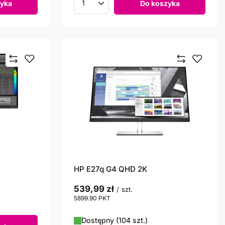
yka
Do koszyka
Ilość produktów
HP E27q G4 QHD 2K
539,99 zł
/
szt.
5899.90
PKT
punktów
Dostępny (104 szt.)