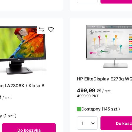
HP EliteDisplay E273q 
q LA2306X / Klasa B
499,99 zł
/
szt.
4999.90
PKT
punktów
ł
/
szt.
punktów
Dostępny (145 szt.)
 (1 szt.)
Do kosz
Ilość produktów
Do koszyka