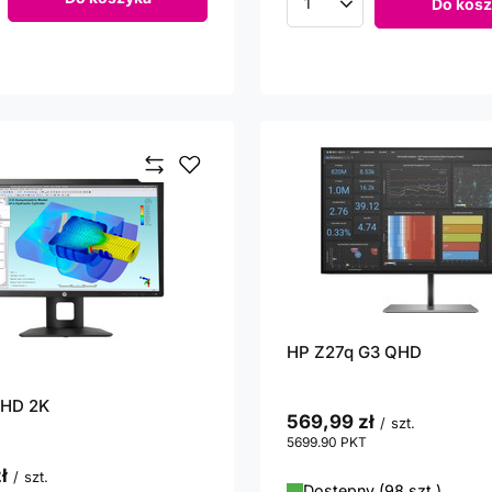
Do kosz
roduktów
Ilość produktów
HP Z27q G3 QHD
QHD 2K
569,99 zł
/
szt.
5699.90
PKT
punktów
ł
/
szt.
Dostępny (98 szt.)