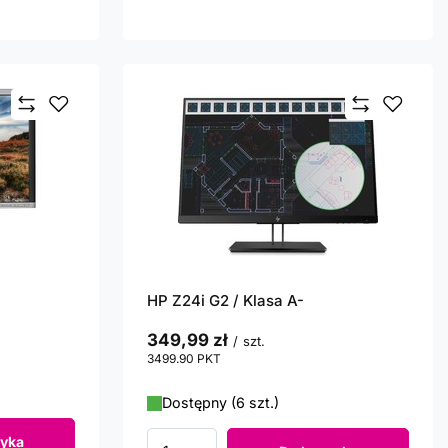
HP Z24i G2 / Klasa A-
349,99 zł
/
szt.
3499.90
PKT
punktów
Dostępny (6 szt.)
yka