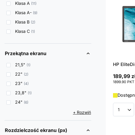
Klasa A
11
Klasa A-
9
Klasa B
2
Klasa C
1
Przekątna ekranu
HP EliteDi
21,5"
1
22"
2
189,99 z
1899.90
PKT
23"
4
23,8"
1
Dostępny
24"
6
Ilość p
+ Rozwiń
Rozdzielczość ekranu (px)