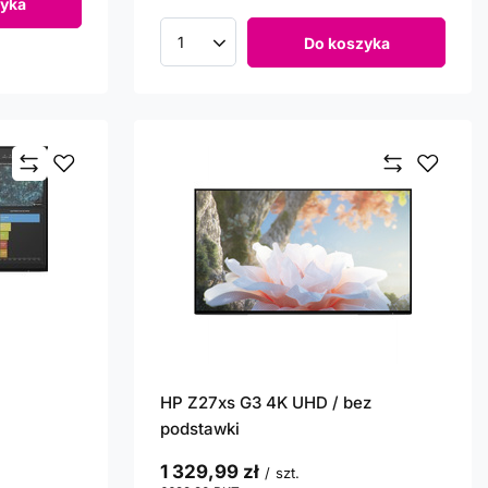
yka
Do koszyka
Ilość produktów
HP Z27xs G3 4K UHD / bez
podstawki
1 329,99 zł
/
szt.