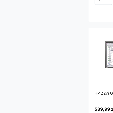
Ilość p
HP Z27i 
589,99 z