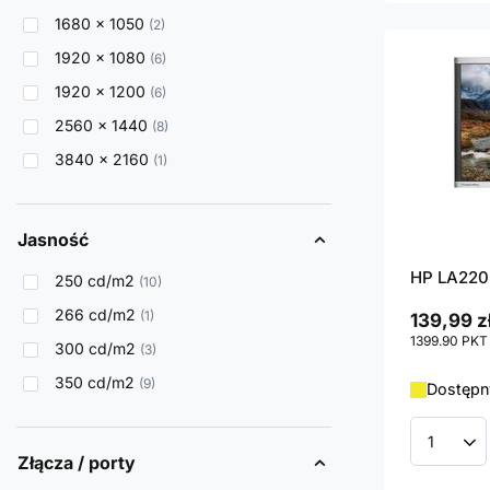
1680 x 1050
2
1920 x 1080
6
1920 x 1200
6
2560 x 1440
8
3840 x 2160
1
Jasność
HP LA2205
250 cd/m2
10
266 cd/m2
1
139,99 z
1399.90
PKT
300 cd/m2
3
350 cd/m2
9
Dostępny
Ilość p
Złącza / porty