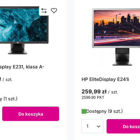
splay E231, klasa A-
ł
HP EliteDisplay E241i
/
szt.
punktów
259,99 zł
/
szt.
2599.90
PKT
punktów
 (1 szt.)
Dostępny (9 szt.)
Do koszyka
roduktów
Do kosz
Ilość produktów