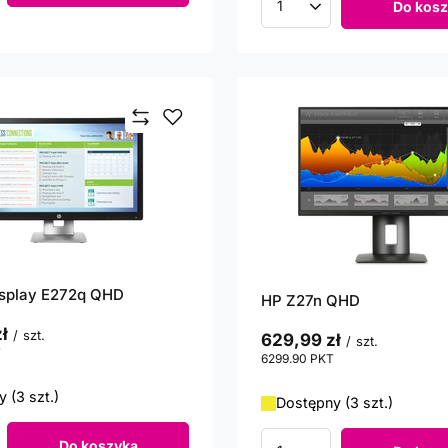
Do kosz
Ilość produktów
isplay E272q QHD
HP Z27n QHD
ł
/
szt.
629,99 zł
/
szt.
T
punktów
6299.90
PKT
punktów
 (3 szt.)
Dostępny (3 szt.)
Do koszyka