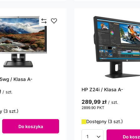
wg / Klasa A-
HP Z24i / Klasa A-
ł
/
szt.
punktów
289,99 zł
/
szt.
2899.90
PKT
punktów
 (3 szt.)
Dostępny (3 szt.)
Do koszyka
roduktów
Do kosz
Ilość produktów