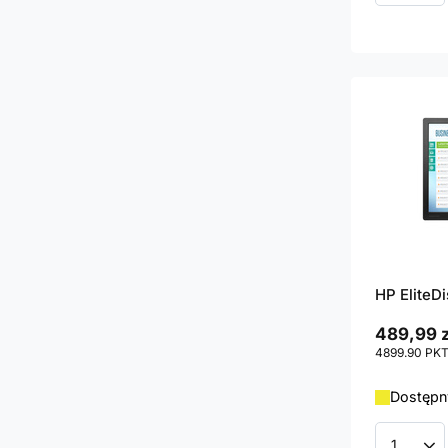
HP EliteD
489,99 z
4899.90
PK
Dostępny