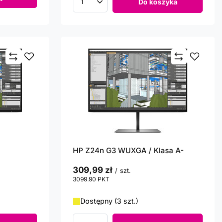
Do koszyka
Ilość produktów
HP Z24n G3 WUXGA / Klasa A-
309,99 zł
/
szt.
3099.90
PKT
punktów
Dostępny (3 szt.)