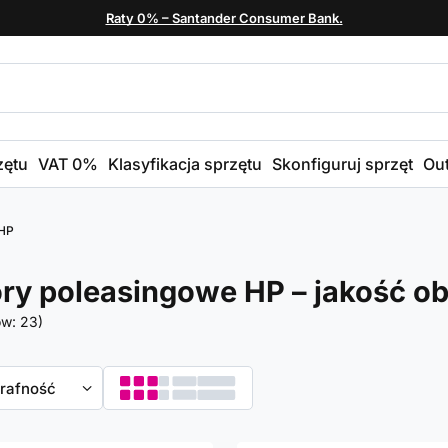
Raty 0% – Santander Consumer Bank.
zętu
VAT 0%
Klasyfikacja sprzętu
Skonfiguruj sprzęt
Out
 HP
ry poleasingowe HP – jakość ob
ów:
23
)
towanie
trafność