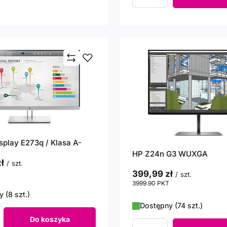
Ilość produktów
isplay E273q / Klasa A-
HP Z24n G3 WUXGA
ł
/
szt.
T
punktów
399,99 zł
/
szt.
3999.90
PKT
punktów
 (8 szt.)
Dostępny (74 szt.)
Do koszyka
roduktów