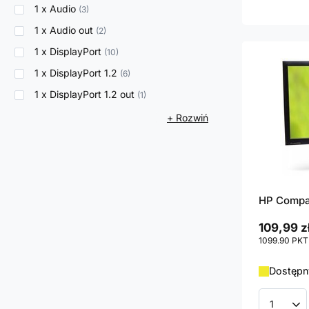
1 x Audio
3
1 x Audio out
2
1 x DisplayPort
10
1 x DisplayPort 1.2
6
1 x DisplayPort 1.2 out
1
+ Rozwiń
HP Compa
109,99 z
1099.90
PKT
Dostępny