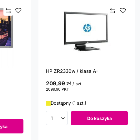
HP ZR2330w / klasa A-
209,99 zł
/
szt.
2099.90
PKT
punktów
Dostępny (1 szt.)
Do koszyka
Ilość produktów
yka