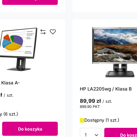
roduktów
 Klasa A-
HP LA2205wg / Klasa B
ł
/
szt.
89,99 zł
punktów
/
szt.
899.90
PKT
punktów
 (6 szt.)
Dostępny (1 szt.)
Do koszyka
roduktów
Do kosz