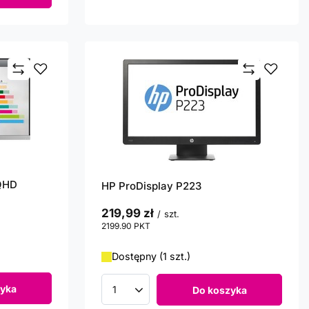
WQHD
HP ProDisplay P223
219,99 zł
/
szt.
2199.90
PKT
punktów
Dostępny (1 szt.)
yka
Do koszyka
Ilość produktów