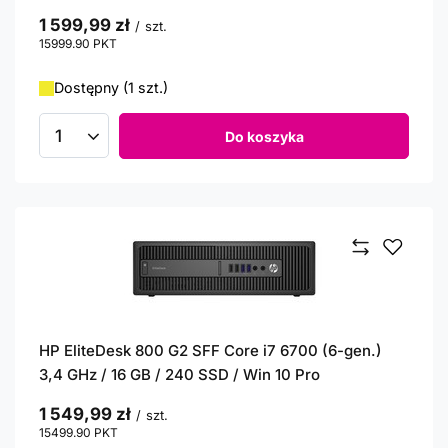
1 599,99 zł
/
szt.
15999.90
PKT
punktów
Dostępny (1 szt.)
Do koszyka
Ilość produktów
HP EliteDesk 800 G2 SFF Core i7 6700 (6-gen.)
3,4 GHz / 16 GB / 240 SSD / Win 10 Pro
1 549,99 zł
/
szt.
15499.90
PKT
punktów