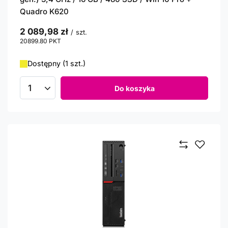
Quadro K620
2 089,98 zł
/
szt.
20899.80
PKT
punktów
Dostępny (1 szt.)
Do koszyka
Ilość produktów