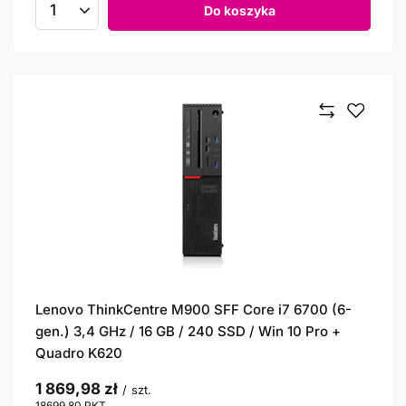
Do koszyka
Ilość produktów
Lenovo ThinkCentre M900 SFF Core i7 6700 (6-
gen.) 3,4 GHz / 16 GB / 240 SSD / Win 10 Pro +
Quadro K620
1 869,98 zł
/
szt.
18699.80
PKT
punktów