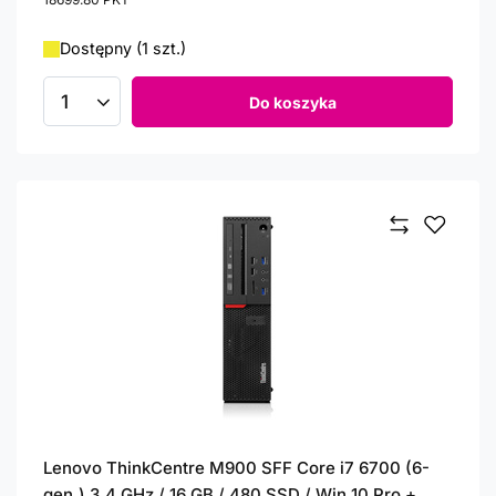
Dostępny (1 szt.)
Do koszyka
Ilość produktów
Lenovo ThinkCentre M900 SFF Core i7 6700 (6-
gen.) 3,4 GHz / 16 GB / 480 SSD / Win 10 Pro +