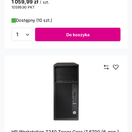
1 059,99 zł
/
szt.
10599.90
PKT
punktów
Dostępny (10 szt.)
Do koszyka
Ilość produktów
HP Workstation Z240 Tower Core i7 6700 (6-gen.)