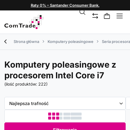
Raty 0% – Santander Consumer Bank.
Strona główna
Komputery poleasingowe
Seria procesor
Komputery poleasingowe z
procesorem Intel Core i7
(ilość produktów:
222
)
Zmień sortowanie
Najlepsza trafność
Filtrowanie